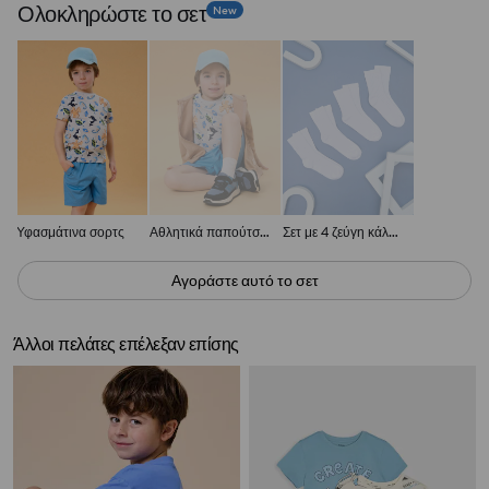
Ολοκληρώστε το σετ
New
Υφασμάτινα σορτς
Αθλητικά παπούτσια
Σετ με 4 ζεύγη κάλτσες
Αγοράστε αυτό το σετ
Άλλοι πελάτες επέλεξαν επίσης