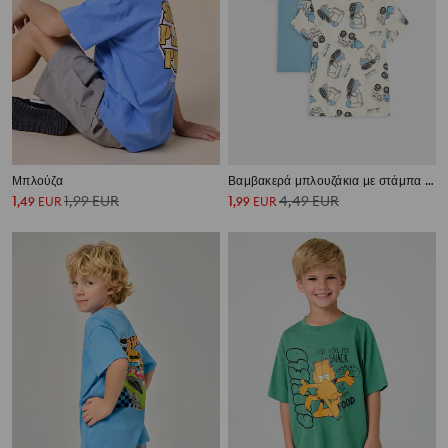
Μπλούζα
Βαμβακερά μπλουζάκια με στάμπα εκσκαφέων 2 pack
1
1,99
EUR
1
4,49
EUR
,
49
EUR
,
99
EUR