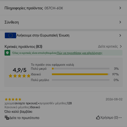
Πληροφορίες προϊόντος
057CH-60X
Σύνθεση
Ανήκουμε στην Ευρωπαϊκή Ένωση
Κριτικές προϊόντος
(
83
)
Δείτε κριτικές
Όλες οι κριτικές είναι επαληθευμένες
Πώς να προσθέσεις μια αξιολόγηση;
Το προϊόν σου εφάρμοσε καλά;
4,9/5
Πολύ μικρό
3
%
Ιδανικό
97
%
Πολύ μεγάλο
0
%
2026-08-02
χρώμα
:
ανοιχτο τιρκουαζ
αγορασθέν μέγεθος
:
128
Κανονικό μέγεθος
:
Ιδανικό
Όλο καλό βαμβάκι
Χρήσιμο
(
0
)
Δείτε το πρωτότυπο