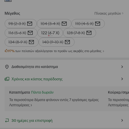
Μέγεθος
Πίνακας μεγεθών
98 (2-3 Χ)
104 (3-4 Χ)
110 (4-5 Χ)
116 (5-6 Χ)
122 (6-7 Χ)
128 (7-8 Χ)
134 (8-9 Χ)
140 (9-10 Χ)
97
%
των πελατών αξιολόγησαν το προϊόν ως ακριβές στο μέγεθος
Διαθεσιμότητα στο κατάστημα
Χρόνος και κόστος παράδοσης
Καταστήματα
Πάντα δωρεάν
Κούριερ/σημ
Τα περισσότερα δέματα φτάνουν εντός 7 εργάσιμες ημέρες
Τα περισσότε
Λεπτομέρειες >
Λεπτομέρειες
30 ημέρες για επιστροφή