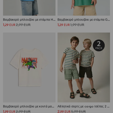
Βαμβακερό μπλουζάκι με στάμπα Hot Wheels
Βαμβακερό μπλουζάκι με στάμπα Garfield
1
2,99
EUR
1
1,99
EUR
,
29
EUR
,
29
EUR
Βαμβακερό μπλουζάκι με κοντά μανίκια Marvel
Αθλητικά σορτς με cargo τσέπες 2 pack
1
2,99
EUR
2
5,99
EUR
,
99
EUR
,
99
EUR