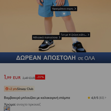
Υφασμάτινα σορτς
Σετ με 4 ζεύγη κάλτσες
Αθλητικά παπούτσια
1
,
99
EUR
-20%
2
,
49
EUR
+2 pts
Sinsay Club
Βαμβακερό μπλουζάκι με καλοκαιρινή στάμπα
4,9/5
(
83
)
Χρώμα
:
ανοιχτο τιρκουαζ