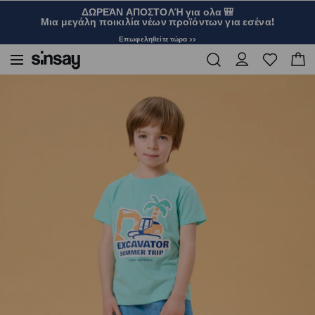
ΔΩΡΕΆΝ ΑΠΟΣΤΟΛΉ για ολα 🎒
Μια μεγάλη ποικιλία νέων προϊόντων για εσένα!
Επωφεληθείτε τώρα >>
Sinsay
Παιδικά
Αγόρι 3-10
Βαμβακερό μπλουζάκι με καλοκαιρινή στάμπα