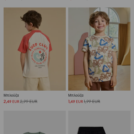
Μπλούζα
Μπλούζα
2
2,99
EUR
1
1,99
EUR
,
49
EUR
,
49
EUR