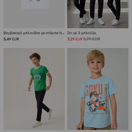
Βαμβακερό μπλουζάκι με στάμπα Italian Brainrot Six Seven
Σετ με 3 μπλούζες
5
3
3,99
EUR
,
49
EUR
,
29
EUR