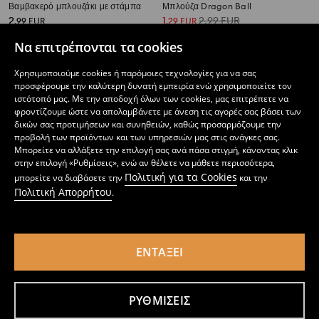
Βαμβακερό μπλουζάκι με στάμπα
Μπλούζα Dragon Ball
2
1
2,99
EUR
,
99
EUR
,
29
EUR
Να επιτρέπονται τα cookies
Χρησιμοποιούμε cookies ή παρόμοιες τεχνολογίες για να σας
προσφέρουμε την καλύτερη δυνατή εμπειρία ενώ χρησιμοποιείτε τον
ιστότοπό μας. Με την αποδοχή όλων των cookies, μας επιτρέπετε να
φροντίζουμε ώστε να απολαμβάνετε με άνεση τις αγορές σας βάσει των
δικών σας προτιμήσεων και συνηθειών, καθώς προσαρμόζουμε την
προβολή των προϊόντων και των υπηρεσιών μας στις ανάγκες σας.
Μπορείτε να αλλάξετε την επιλογή σας ανά πάσα στιγμή, κάνοντας κλικ
στην επιλογή «Ρυθμίσεις», ενώ αν θέλετε να μάθετε περισσότερα,
Πολιτική για τα Cookies
μπορείτε να διαβάσετε την
και την
Πολιτική Απορρήτου
.
ΕΝΤΆΞΕΙ
Μπλούζα
Μπλούζα Peanuts
1
1,99
EUR
1
2,99
EUR
,
29
EUR
,
99
EUR
ΡΥΘΜΊΣΕΙΣ