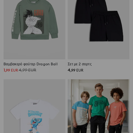
Βαμβακερό φούτερ Dragon Ball
Σετ με 2 σορτς
1
4,99
EUR
4
,
99
EUR
,
99
EUR