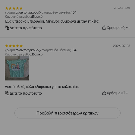
2026-07-31
χρώμα
:
ανοιχτο τιρκουαζ
αγορασθέν μέγεθος
:
134
Κανονικό μέγεθος
:
Ιδανικό
Ένα υπέροχο μπλουζάκι. Μέγεθος σύμφωνα με την ετικέτα.
Χρήσιμο
(
0
)
Δείτε το πρωτότυπο
2026-07-25
χρώμα
:
ανοιχτο τιρκουαζ
αγορασθέν μέγεθος
:
134
Κανονικό μέγεθος
:
Ιδανικό
Λεπτό υλικό, αλλά εξαιρετικό για το καλοκαίρι.
Χρήσιμο
(
0
)
Δείτε το πρωτότυπο
Προβολή περισσότερων κριτικών