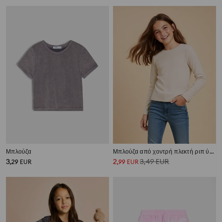
Μπλούζα
Μπλούζα από χοντρή πλεκτή ριπ ύφανση
3
2
3,49
EUR
,
29
EUR
,
99
EUR