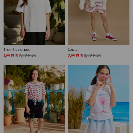
T-shirt με στρας
Σορτς
1
2,99
EUR
2
3,99
EUR
,
99
EUR
,
99
EUR