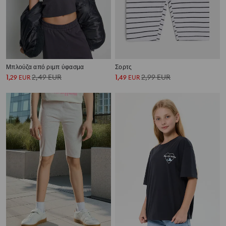
Μπλούζα από ριμπ ύφασμα
Σορτς
1
2,49
EUR
1
2,99
EUR
,
29
EUR
,
49
EUR