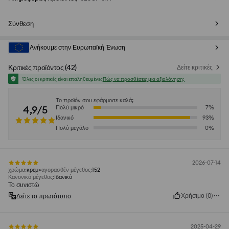
Σύνθεση
Ανήκουμε στην Ευρωπαϊκή Ένωση
Κριτικές προϊόντος
(
42
)
Δείτε κριτικές
Όλες οι κριτικές είναι επαληθευμένες
Πώς να προσθέσεις μια αξιολόγηση;
Το προϊόν σου εφάρμοσε καλά;
4,9/5
Πολύ μικρό
7
%
Ιδανικό
93
%
Πολύ μεγάλο
0
%
2026-07-14
χρώμα
:
κρεμ
αγορασθέν μέγεθος
:
152
Κανονικό μέγεθος
:
Ιδανικό
Το συνιστώ
Χρήσιμο
(
0
)
Δείτε το πρωτότυπο
2025-04-29