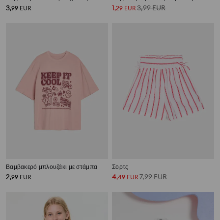
3
1
3,99
EUR
,
99
EUR
,
29
EUR
Βαμβακερό μπλουζάκι με στάμπα
Σορτς
2
4
7,99
EUR
,
99
EUR
,
49
EUR