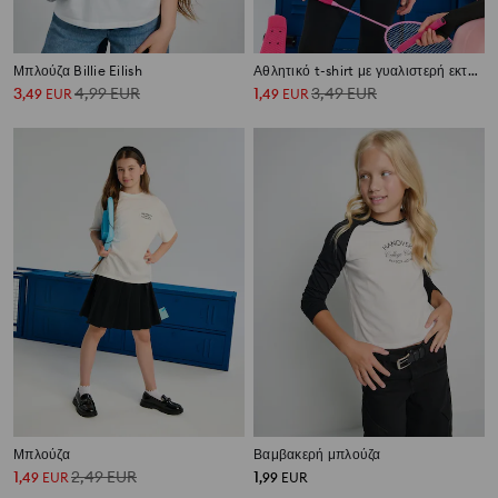
Μπλούζα Billie Eilish
Αθλητικό t-shirt με γυαλιστερή εκτύπωση Active
3
4,99
EUR
1
3,49
EUR
,
49
EUR
,
49
EUR
Μπλούζα
Βαμβακερή μπλούζα
1
2,49
EUR
1
,
49
EUR
,
99
EUR