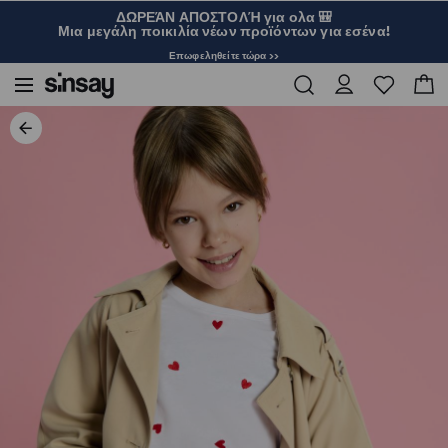
ΔΩΡΕΆΝ ΑΠΟΣΤΟΛΉ για ολα 🎒
Μια μεγάλη ποικιλία νέων προϊόντων για εσένα!
Επωφεληθείτε τώρα >>