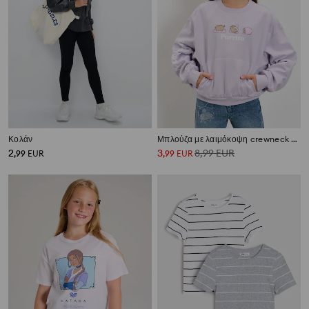
Κολάν
Μπλούζα με λαιμόκοψη crewneck Pusheen the Cat
2
3
8,99
EUR
,
99
EUR
,
99
EUR