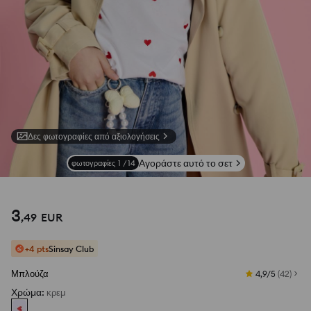
Δες φωτογραφίες από αξιολογήσεις
Αγοράστε αυτό το σετ
φωτογραφίες
1
/
14
3
,
49
EUR
+4 pts
Sinsay Club
Μπλούζα
4,9/5
(
42
)
Χρώμα
:
κρεμ