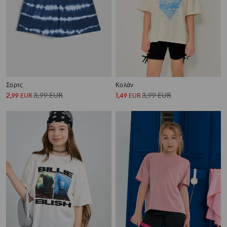
Σορτς
Κολάν
2
3,99
EUR
1
3,99
EUR
,
99
EUR
,
49
EUR