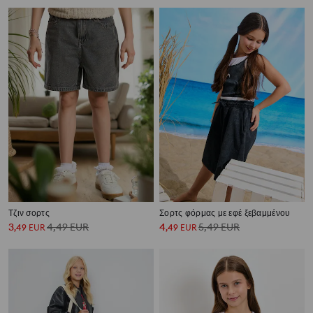
Τζιν σορτς
Σορτς φόρμας με εφέ ξεβαμμένου
3
4,49
EUR
4
5,49
EUR
,
49
EUR
,
49
EUR