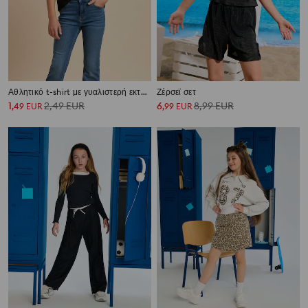
Αθλητικό t-shirt με γυαλιστερή εκτύπωση Active
Ζέρσεϊ σετ
1
2,49
EUR
6
8,99
EUR
,
49
EUR
,
99
EUR