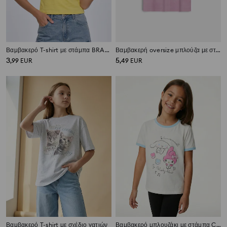
Βαμβακερό T-shirt με στάμπα BRASIL
Βαμβακερή oversize μπλούζα με στάμπα Pusheen the Cat
3
5
,
99
EUR
,
49
EUR
Βαμβακερό T-shirt με σχέδιο γατιών
Βαμβακερό μπλουζάκι με στάμπα Cinnamoroll