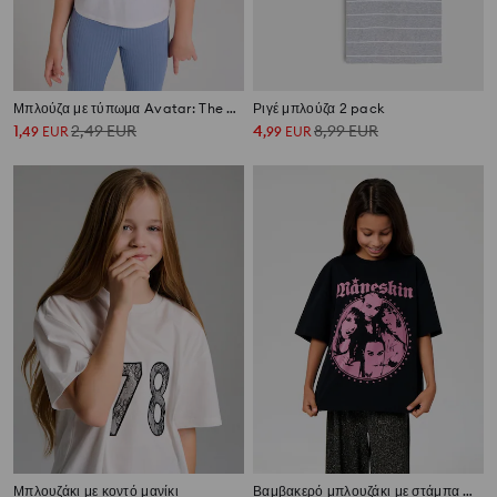
Μπλούζα με τύπωμα Avatar: The Last Airbender, Katara
Ριγέ μπλούζα 2 pack
1
2,49
EUR
4
8,99
EUR
,
49
EUR
,
99
EUR
Μπλουζάκι με κοντό μανίκι
Βαμβακερό μπλουζάκι με στάμπα Måneskin