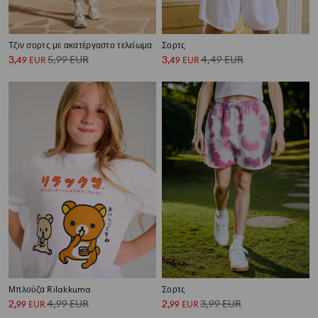
Τζιν σορτς με ακατέργαστο τελείωμα
Σορτς
3
5,99
EUR
3
4,49
EUR
,
49
EUR
,
49
EUR
Μπλούζα Rilakkuma
Σορτς
2
4,99
EUR
2
3,99
EUR
,
99
EUR
,
99
EUR