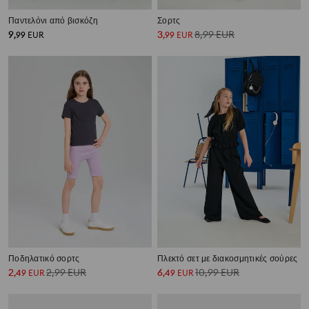
Παντελόνι από βισκόζη
Σορτς
9
3
8,99
EUR
,
99
EUR
,
99
EUR
Ποδηλατικό σορτς
Πλεκτό σετ με διακοσμητικές σούρες
2
2,99
EUR
6
10,99
EUR
,
49
EUR
,
49
EUR