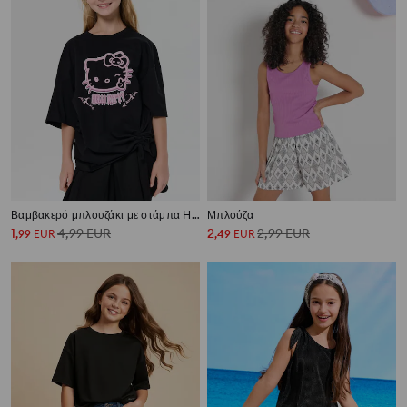
Βαμβακερό μπλουζάκι με στάμπα Hello Kitty
Μπλούζα
1
4,99
EUR
2
2,99
EUR
,
99
EUR
,
49
EUR