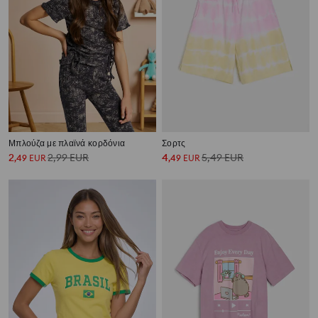
Μπλούζα με πλαϊνά κορδόνια
Σορτς
2
2,99
EUR
4
5,49
EUR
,
49
EUR
,
49
EUR