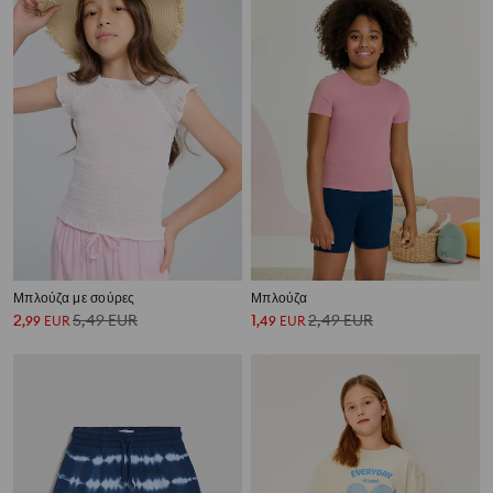
Μπλούζα με σούρες
Μπλούζα
2
5,49
EUR
1
2,49
EUR
,
99
EUR
,
49
EUR