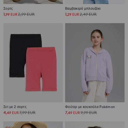
Σορτς
Βαμβακερό μπλουζάκι
1
2,99
EUR
1
2,49
EUR
,
99
EUR
,
29
EUR
Σετ με 2 σορτς
Φούτερ με κουκούλα Pokémon
4
7,99
EUR
7
9,99
EUR
,
49
EUR
,
49
EUR