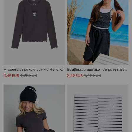
Μπλούζα με μακριά μανίκια Hello Kitty
Βαμβακερό αμάνικο τοπ με εφέ ξεβαμμένου
2
4,99
EUR
2
4,49
EUR
,
49
EUR
,
49
EUR