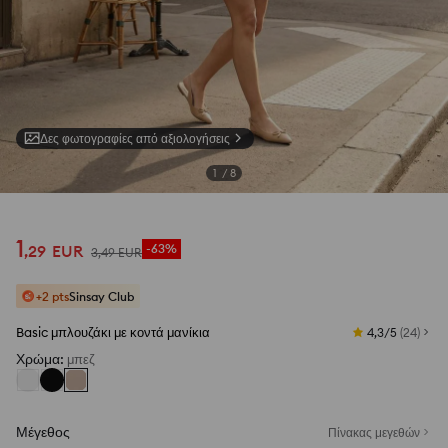
Δες φωτογραφίες από αξιολογήσεις
1
/
8
1
,
29
EUR
-63%
3
,
49
EUR
+2 pts
Sinsay Club
Basic μπλουζάκι με κοντά μανίκια
4,3/5
(
24
)
Χρώμα
:
μπεζ
Μέγεθος
Πίνακας μεγεθών