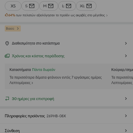
XS
S
M
L
XL
64
%
των πελατών αξιολόγησαν το προϊόν ως ακριβές στο μέγεθος
Basic
Διαθεσιμότητα στο κατάστημα
Χρόνος και κόστος παράδοσης
Καταστήματα
Πάντα δωρεάν
Κούριερ/σημ
Τα περισσότερα δέματα φτάνουν εντός 7 εργάσιμες ημέρες
Τα περισσότε
Λεπτομέρειες >
Λεπτομέρειες
30 ημέρες για επιστροφή
Πληροφορίες προϊόντος
269HB-08X
Σύνθεση