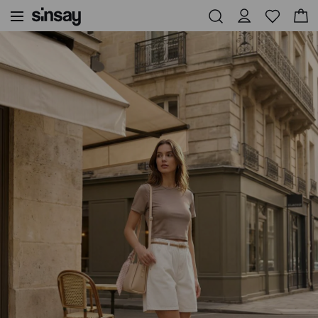
Sinsay
Γυναικεία
Basic μπλουζάκι με κοντά μανίκια