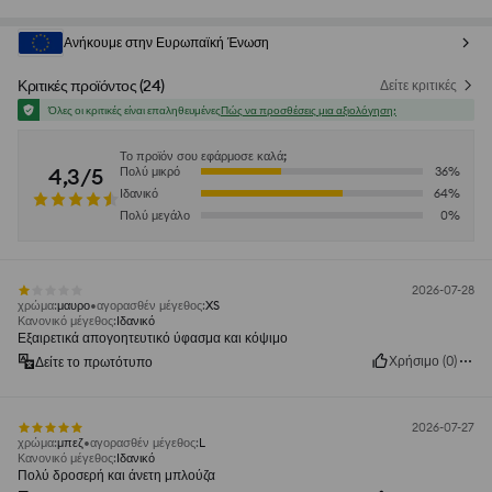
Ανήκουμε στην Ευρωπαϊκή Ένωση
Κριτικές προϊόντος
(
24
)
Δείτε κριτικές
Όλες οι κριτικές είναι επαληθευμένες
Πώς να προσθέσεις μια αξιολόγηση;
Το προϊόν σου εφάρμοσε καλά;
4,3/5
Πολύ μικρό
36
%
Ιδανικό
64
%
Πολύ μεγάλο
0
%
2026-07-28
χρώμα
:
μαυρο
αγορασθέν μέγεθος
:
XS
Κανονικό μέγεθος
:
Ιδανικό
Εξαιρετικά απογοητευτικό ύφασμα και κόψιμο
Χρήσιμο
(
0
)
Δείτε το πρωτότυπο
2026-07-27
χρώμα
:
μπεζ
αγορασθέν μέγεθος
:
L
Κανονικό μέγεθος
:
Ιδανικό
Πολύ δροσερή και άνετη μπλούζα