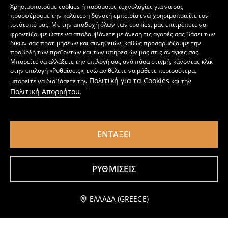
Χρησιμοποιούμε cookies ή παρόμοιες τεχνολογίες για να σας
προσφέρουμε την καλύτερη δυνατή εμπειρία ενώ χρησιμοποιείτε τον
ιστότοπό μας. Με την αποδοχή όλων των cookies, μας επιτρέπετε να
φροντίζουμε ώστε να απολαμβάνετε με άνεση τις αγορές σας βάσει των
δικών σας προτιμήσεων και συνηθειών, καθώς προσαρμόζουμε την
προβολή των προϊόντων και των υπηρεσιών μας στις ανάγκες σας.
Μπορείτε να αλλάξετε την επιλογή σας ανά πάσα στιγμή, κάνοντας κλικ
στην επιλογή «Ρυθμίσεις», ενώ αν θέλετε να μάθετε περισσότερα,
Πολιτική για τα Cookies
μπορείτε να διαβάσετε την
και την
Πολιτική Απορρήτου
.
ΕΝΤΆΞΕΙ
Μονόχρωμο μπλουζάκι με κοντό μανίκι
Μπλουζάκι με κοντό μανίκι
2
5,99
EUR
3
6,99
EUR
,
99
EUR
,
29
EUR
ΡΥΘΜΊΣΕΙΣ
Προσθήκη στο καλάθι
ΕΛΛΆΔΑ (GREECE)
1,29 EUR