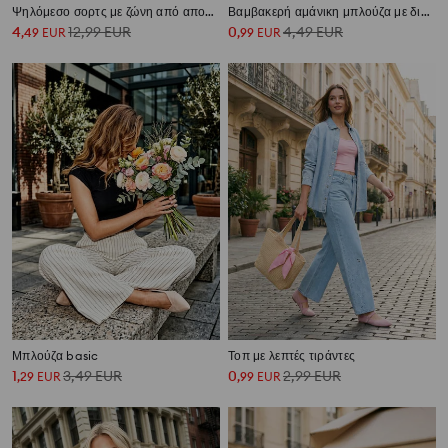
Ψηλόμεσο σορτς με ζώνη από απομίμηση δέρματος
Βαμβακερή αμάνικη μπλούζα με διακοσμητικές σούρες
4
12,99
EUR
0
4,49
EUR
,
49
EUR
,
99
EUR
Μπλούζα basic
Τοπ με λεπτές τιράντες
1
3,49
EUR
0
2,99
EUR
,
29
EUR
,
99
EUR