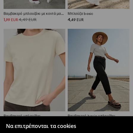
Βαμβακερό μπλουζάκι με κοντά μανίκια
Μπλούζα basic
1
4,49
EUR
4
,
99
EUR
,
49
EUR
Βαμβακερό μπλουζάκι
Βαμβακερό basic μπλουζάκι
4
1
3,49
EUR
,
49
EUR
,
99
EUR
Να επιτρέπονται τα cookies