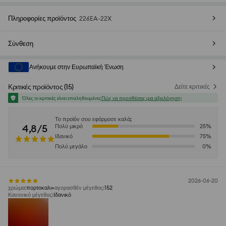
Πληροφορίες προϊόντος
226EA-22X
Σύνθεση
Ανήκουμε στην Ευρωπαϊκή Ένωση
Κριτικές προϊόντος
(
15
)
Δείτε κριτικές
Όλες οι κριτικές είναι επαληθευμένες
Πώς να προσθέσεις μια αξιολόγηση;
Το προϊόν σου εφάρμοσε καλά;
4,8/5
Πολύ μικρό
25
%
Ιδανικό
75
%
Πολύ μεγάλο
0
%
2026-06-20
χρώμα
:
πορτοκαλι
αγορασθέν μέγεθος
:
152
Κανονικό μέγεθος
:
Ιδανικό