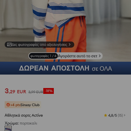
Δες φωτογραφίες από αξιολογήσεις
Αγοράστε αυτό το σετ
φωτογραφίες
1
/
4
3
,
29
EUR
-18%
3
,
99
EUR
+4 pts
Sinsay Club
Αθλητικά σορτς Active
4,8/5
(
15
)
Χρώμα
:
πορτοκαλι