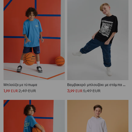
Μπλούζα με τύπωμα
Βαμβακερό μπλουζάκι με στάμπα Mario Kart
1
2,49
EUR
3
5,49
EUR
,
99
EUR
,
99
EUR