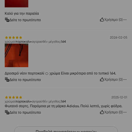
Καλό για την παραλία
Χρήσιμο
(
0
)
Δείτε το πρωτότυπο
2026-02-05
χρώμα
:
πορτοκαλι
αγορασθέν μέγεθος
:
164
Δροσερό νέον πορτοκαλί 🍊 χρώμα Είναι μικρότερα από το τυπικό 164.
Χρήσιμο
(
0
)
Δείτε το πρωτότυπο
2025-12-01
χρώμα
:
πορτοκαλι
αγορασθέν μέγεθος
:
164
Φωτεινό σορτς. Παρόμοια με τη μάρκα Adidas. Πολύ λεπτό, χωρίς φόδρα.
Χρήσιμο
(
0
)
Δείτε το πρωτότυπο
Προβολή περισσότερων κριτικών