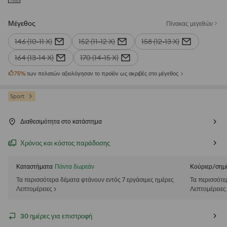
Μέγεθος
Πίνακας μεγεθών
146 (10-11 Χ)
152 (11-12 Χ)
158 (12-13 Χ)
164 (13-14 Χ)
170 (14-15 Χ)
75
%
των πελατών αξιολόγησαν το προϊόν ως ακριβές στο μέγεθος
Sport
Διαθεσιμότητα στο κατάστημα
Χρόνος και κόστος παράδοσης
Καταστήματα
Πάντα δωρεάν
Κούριερ/σημ
Τα περισσότερα δέματα φτάνουν εντός 7 εργάσιμες ημέρες
Τα περισσότε
Λεπτομέρειες >
Λεπτομέρειες
30 ημέρες για επιστροφή