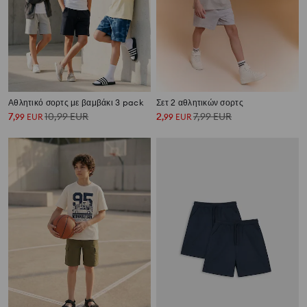
Αθλητικό σορτς με βαμβάκι 3 pack
Σετ 2 αθλητικών σορτς
7
10,99
EUR
2
7,99
EUR
,
99
EUR
,
99
EUR