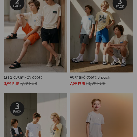
Σετ 2 αθλητικών σορτς
Αθλητικό σορτς 3 pack
3
7,99
EUR
7
10,99
EUR
,
99
EUR
,
99
EUR