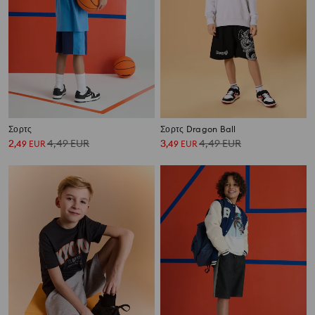
Σορτς
Σορτς Dragon Ball
2
4,49
EUR
3
4,49
EUR
,
49
EUR
,
49
EUR