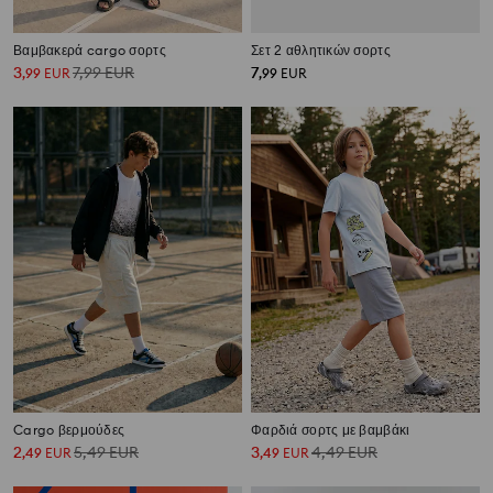
Βαμβακερά cargo σορτς
Σετ 2 αθλητικών σορτς
3
7,99
EUR
7
,
99
EUR
,
99
EUR
Cargo βερμούδες
Φαρδιά σορτς με βαμβάκι
2
5,49
EUR
3
4,49
EUR
,
49
EUR
,
49
EUR