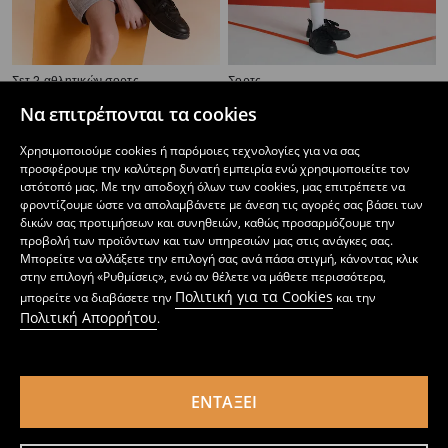
Σετ 2 αθλητικών σορτς
Σορτς
5
7,99
EUR
3
7,99
EUR
,
99
EUR
,
99
EUR
Να επιτρέπονται τα cookies
Χρησιμοποιούμε cookies ή παρόμοιες τεχνολογίες για να σας
προσφέρουμε την καλύτερη δυνατή εμπειρία ενώ χρησιμοποιείτε τον
ιστότοπό μας. Με την αποδοχή όλων των cookies, μας επιτρέπετε να
φροντίζουμε ώστε να απολαμβάνετε με άνεση τις αγορές σας βάσει των
δικών σας προτιμήσεων και συνηθειών, καθώς προσαρμόζουμε την
προβολή των προϊόντων και των υπηρεσιών μας στις ανάγκες σας.
Μπορείτε να αλλάξετε την επιλογή σας ανά πάσα στιγμή, κάνοντας κλικ
στην επιλογή «Ρυθμίσεις», ενώ αν θέλετε να μάθετε περισσότερα,
Πολιτική για τα Cookies
μπορείτε να διαβάσετε την
και την
Πολιτική Απορρήτου
.
ΕΝΤΆΞΕΙ
Ριγέ σορτς Active
Σορτς από ύφασμα που στεγνώνει γρήγορα Active
2
4,99
EUR
3
4,49
EUR
,
49
EUR
,
49
EUR