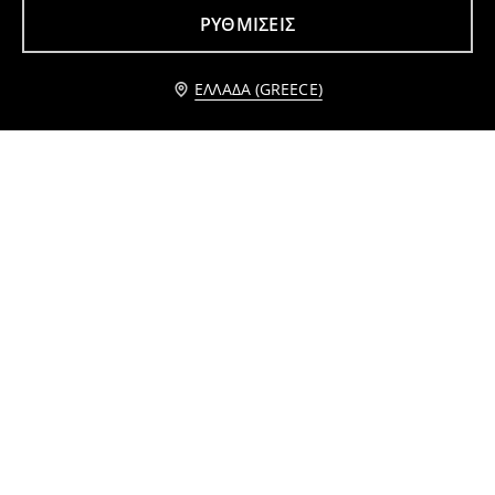
ΡΥΘΜΊΣΕΙΣ
Ειδοποίησέ με
ΕΛΛΆΔΑ (GREECE)
Αθλητικά σορτς Active
Μπλουζάκι με στάμπα στην πλάτη Pokémon
3
3
4,49
EUR
,
99
EUR
,
29
EUR