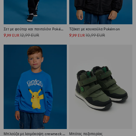
Σετ με φούτερ και παντελόνι Pokémon
Τζάκετ με κουκούλα Pokémon
9
12,99
EUR
9
10,99
EUR
,
99
EUR
,
99
EUR
Μπλούζα με λαιμόκοψη crewneck Pokemon
Μπότες πεζοπορίας