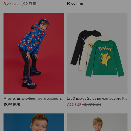
3
4,99
EUR
19
,
29
EUR
,
99
EUR
Μπότες με επένδυση και ανακλαστικά στοιχεία Spider-Man
Σετ 3 μπλούζες με μακριά μανίκια Pokémon
19
7
10,99
EUR
,
99
EUR
,
99
EUR