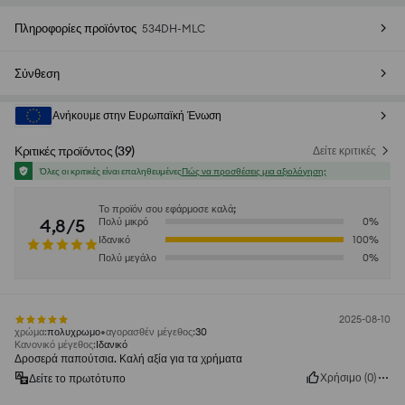
Πληροφορίες προϊόντος
534DH-MLC
Σύνθεση
Ανήκουμε στην Ευρωπαϊκή Ένωση
Κριτικές προϊόντος
(
39
)
Δείτε κριτικές
Όλες οι κριτικές είναι επαληθευμένες
Πώς να προσθέσεις μια αξιολόγηση;
Το προϊόν σου εφάρμοσε καλά;
4,8/5
Πολύ μικρό
0
%
Ιδανικό
100
%
Πολύ μεγάλο
0
%
2025-08-10
χρώμα
:
πολυχρωμο
αγορασθέν μέγεθος
:
30
Κανονικό μέγεθος
:
Ιδανικό
Δροσερά παπούτσια. Καλή αξία για τα χρήματα
Χρήσιμο
(
0
)
Δείτε το πρωτότυπο