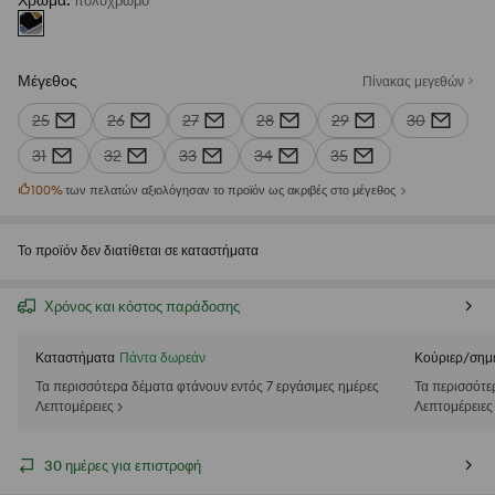
Χρώμα
:
πολυχρωμο
Μέγεθος
Πίνακας μεγεθών
25
26
27
28
29
30
31
32
33
34
35
100
%
των πελατών αξιολόγησαν το προϊόν ως ακριβές στο μέγεθος
Το προϊόν δεν διατίθεται σε καταστήματα
Χρόνος και κόστος παράδοσης
Καταστήματα
Πάντα δωρεάν
Κούριερ/σημ
Τα περισσότερα δέματα φτάνουν εντός 7 εργάσιμες ημέρες
Τα περισσότε
Λεπτομέρειες >
Λεπτομέρειες
30 ημέρες για επιστροφή