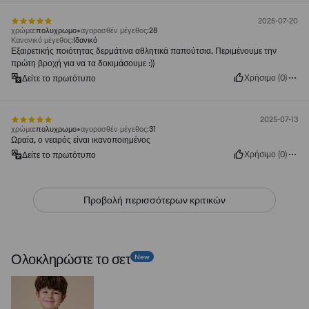
2025-07-20
χρώμα
:
πολυχρωμο
αγορασθέν μέγεθος
:
28
Κανονικό μέγεθος
:
Ιδανικό
Εξαιρετικής ποιότητας δερμάτινα αθλητικά παπούτσια. Περιμένουμε την
πρώτη βροχή για να τα δοκιμάσουμε :))
Χρήσιμο
(
0
)
Δείτε το πρωτότυπο
2025-07-13
χρώμα
:
πολυχρωμο
αγορασθέν μέγεθος
:
31
Ωραία, ο νεαρός είναι ικανοποιημένος
Χρήσιμο
(
0
)
Δείτε το πρωτότυπο
Προβολή περισσότερων κριτικών
Ολοκληρώστε το σετ
New