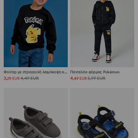
Φούτερ με στρογγυλή λαιμόκοψη και στάμπα Pokémon
Παντελόνι φόρμας Pokémon
3
4,49
EUR
4
5,99
EUR
,
29
EUR
,
49
EUR