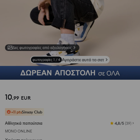
Δες φωτογραφίες από αξιολογήσεις
Αγοράστε αυτό το σετ
φωτογραφίες
1
/
4
10
,
99
EUR
+11 pts
Sinsay Club
Αθλητικά παπούτσια
4,8/5
(
39
)
ΜΌΝΟ ONLINE