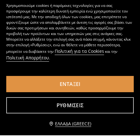
Χρησιμοποιούμε cookies ή παρόμοιες τεχνολογίες για να σας
προσφέρουμε την καλύτερη δυνατή εμπειρία ενώ χρησιμοποιείτε τον
ιστότοπό μας. Με την αποδοχή όλων των cookies, μας επιτρέπετε να
φροντίζουμε ώστε να απολαμβάνετε με άνεση τις αγορές σας βάσει των
δικών σας προτιμήσεων και συνηθειών, καθώς προσαρμόζουμε την
προβολή των προϊόντων και των υπηρεσιών μας στις ανάγκες σας.
Μπορείτε να αλλάξετε την επιλογή σας ανά πάσα στιγμή, κάνοντας κλικ
στην επιλογή «Ρυθμίσεις», ενώ αν θέλετε να μάθετε περισσότερα,
Πολιτική για τα Cookies
μπορείτε να διαβάσετε την
και την
Πολιτική Απορρήτου
.
ΕΝΤΆΞΕΙ
Μπότες χιονιού με επένδυση και κορδόνι σύσφιξης Spider-Man
Μονωμένες μπότες χιονιού με ελαστικό κορδόνι
22
17
,
99
EUR
,
99
EUR
ΡΥΘΜΊΣΕΙΣ
Ειδοποίησέ με
ΕΛΛΆΔΑ (GREECE)