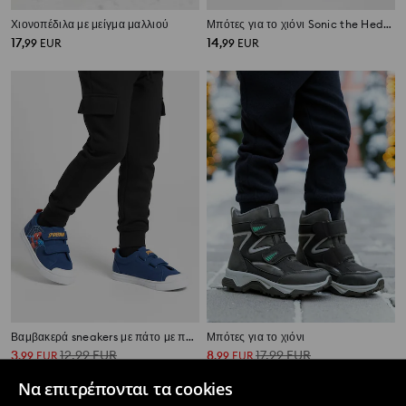
Χιονοπέδιλα με μείγμα μαλλιού
Μπότες για το χιόνι Sonic the Hedgehog
17
14
,
99
EUR
,
99
EUR
Βαμβακερά sneakers με πάτο με προσθήκη φυσικού δέρματος "ΥΓΙΕΣ ΠΟΔΙ" Spider-Man
Μπότες για το χιόνι
3
12,99
EUR
8
17,99
EUR
,
99
EUR
,
99
EUR
Να επιτρέπονται τα cookies