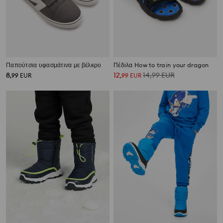
Παπούτσια υφασμάτινα με βέλκρο
Πέδιλα How to train your dragon
8
12
14,99
EUR
,
99
EUR
,
99
EUR