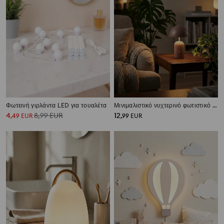
Φωτεινή γιρλάντα LED για τουαλέτα
Μινιμαλιστικό νυχτερινό φωτιστικό LED
4
8,99
EUR
12
,
49
EUR
,
99
EUR