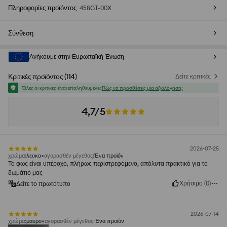
Πληροφορίες προϊόντος
458GT-00X
Σύνθεση
Ανήκουμε στην Ευρωπαϊκή Ένωση
Κριτικές προϊόντος
(
114
)
Δείτε κριτικές
Όλες οι κριτικές είναι επαληθευμένες
Πώς να προσθέσεις μια αξιολόγηση;
4,7/5
2026-07-25
χρώμα
:
λευκο
αγορασθέν μέγεθος
:
Ένα προϊόν
Το φως είναι υπέροχο, πλήρως περιστρεφόμενο, απόλυτα πρακτικό για το
δωμάτιό μας
Χρήσιμο
(
0
)
Δείτε το πρωτότυπο
2026-07-14
χρώμα
:
μαυρο
αγορασθέν μέγεθος
:
Ένα προϊόν