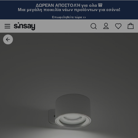
ΔΩΡΕΆΝ ΑΠΟΣΤΟΛΉ για ολα 🎒
Μια μεγάλη ποικιλία νέων προϊόντων για εσένα!
Επωφεληθείτε τώρα >>