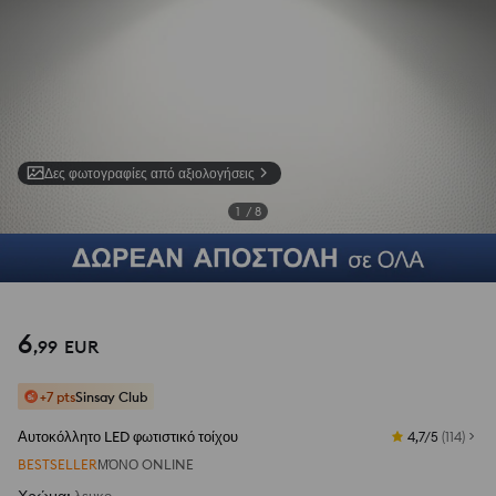
Δες φωτογραφίες από αξιολογήσεις
1
/
8
6
,
99
EUR
+7 pts
Sinsay Club
Αυτοκόλλητο LED φωτιστικό τοίχου
4,7/5
(
114
)
BESTSELLER
ΜΌΝΟ ONLINE