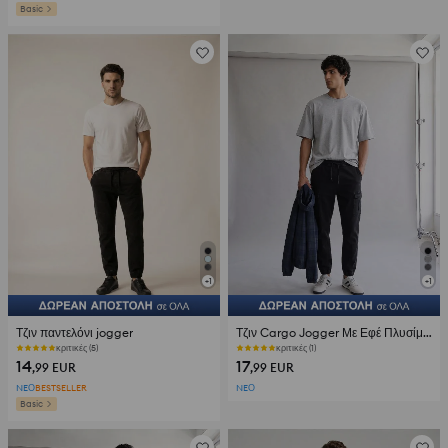
Basic
+
1
+
1
Τζιν παντελόνι jogger
Τζιν Cargo Jogger Με Εφέ Πλυσίματος
κριτικές (5)
κριτικές (1)
14
17
,99
EUR
,99
EUR
NEΟ
BESTSELLER
NEΟ
Basic