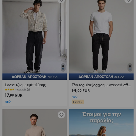
Loose τζιν με εφέ πλύσης
Τζιν regular jogger με washed effect
14
κριτικές (2)
,99
EUR
17
,99
EUR
NEΟ
NEΟ
Basic