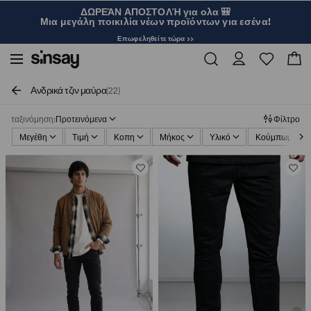
ΔΩΡΕΆΝ ΑΠΟΣΤΟΛΉ για ολα 🎒
Μια μεγάλη ποικιλία νέων προϊόντων για εσένα!
Επωφεληθείτε τώρα >>
Ανδρικά τζιν μαύρα
(22)
ταξινόμηση
:
Προτεινόμενα
Φίλτρο
Μεγέθη
Τιμή
Κοπη
Μήκος
Υλικό
Κούμπωμα