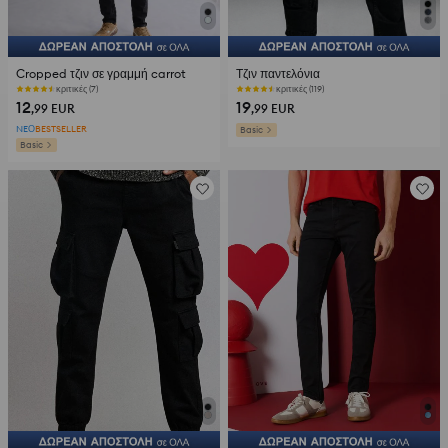
Cropped τζιν σε γραμμή carrot
Τζιν παντελόνια
κριτικές (7)
κριτικές (119)
12
19
,99
EUR
,99
EUR
NEΟ
BESTSELLER
Basic
Basic