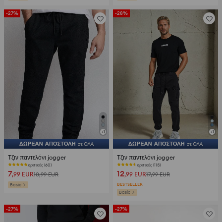
-27%
-28%
+
1
+
1
Τζιν παντελόνι jogger
Τζιν παντελόνι jogger
κριτικές (60)
κριτικές (113)
7
12
,99
EUR
,99
EUR
10,99
EUR
17,99
EUR
BESTSELLER
Basic
Basic
-27%
-27%