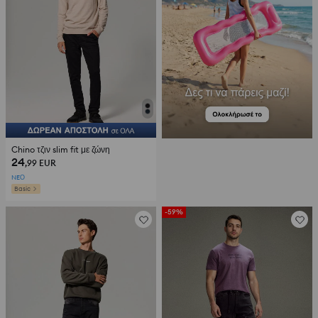
Chino τζιν slim fit με ζώνη
24
,99
EUR
NEΟ
Basic
-59%