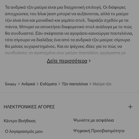
Τα ανδρικά τζιν μαύρα είναι μια διαχρονική επιλογή. Οι διάφορες
αποχρώσεις του blue jean μπορεί να αυξάνονται, αλλά το μαύρο
τζιν είναι ένα και μοναδικό και γεμάτο στυλ. Ταιριάζει σχεδόν με τα
πάντα. Μπορεί να αποκτήσει διαφορετικό στυλ ανάλογα με το πώς
θα συνδυαστεί. Εάν σκέφτεσαι να αγοράσει καινούργια παντελόνια,
τότε σίγουρα να διαλέξεις ένα από τα ανδρικά τζιν μαύρα: σίγουρα
θα μείνεις ευχαριστημένος. Και αν ψάχνεις ιδέες για το πώς να
συνδυάσεις το αγαπημένο σου μαύρο παντελόνι, ερχόμαστε με
μερικές προτάσεις. Δες τι έχουμε ετοιμάσει για σένα και ίσως βρεις
Δείτε περισσότερα
το νέο σου στυλιστικό δρόμο!
Με τι συνδυάζονται τα ανδρικά τζιν μαύρα; 3 ιδέες
Sinsay
Ανδρικά
Ενδύματα
Τζιν παντελόνια
Μαύρα τζιν
από τη Sinsay
Τα ανδρικά τζιν μαύρα αποτελούν την κατάλληλη βάση για διάφορα
ΗΛΕΚΤΡΟΝΙΚΕΣ ΑΓΟΡΕΣ
στυλ ντυσίματος και μπορούν να συνδυαστούν με κάθε χρώμα.
Ταιριάζουν βασικά με όλα και παντού, οπότε είναι η τέλεια επιλογή
Ψωνίστε με ασφάλεια
Κέντρο Βοήθειας
για τους αναποφάσιστους και τους θαυμαστές του basic style.
Υπάρχουν ωστόσο τρόποι για να εκμεταλλευτείς τις δυνατότητες
Ψηφιακή Προσβασιμότητα
Ο λογαριασμός μου
που σου προσφέρουν και να φτιάξεις ξεχωριστά outfits: