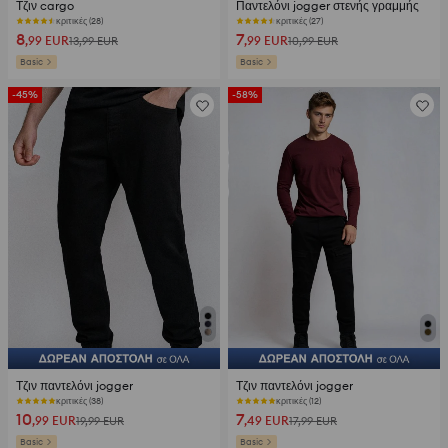
Τζιν cargo
Παντελόνι jogger στενής γραμμής
κριτικές (28)
κριτικές (27)
8
7
,99
EUR
,99
EUR
13,99
EUR
10,99
EUR
Basic
Basic
-45%
-58%
Τζιν παντελόνι jogger
Τζιν παντελόνι jogger
κριτικές (38)
κριτικές (12)
10
7
,99
EUR
,49
EUR
19,99
EUR
17,99
EUR
Basic
Basic