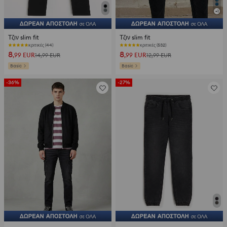
+
1
Τζιν slim fit
Τζιν slim fit
κριτικές (44)
κριτικές (532)
8
8
,99
EUR
,99
EUR
14,99
EUR
12,99
EUR
Basic
Basic
-36%
-27%