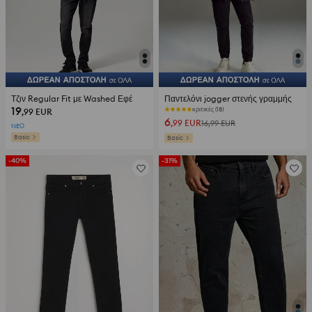
Τζιν Regular Fit με Washed Εφέ
Παντελόνι jogger στενής γραμμής
19
κριτικές (18)
,99
EUR
6
,99
EUR
16,99
EUR
NEΟ
Basic
Basic
-40%
-31%