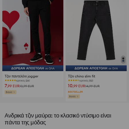
Τζιν παντελόνι jogger
Τζιν chino slim fit
κριτικές (26)
κριτικές (52)
7
10
,99
EUR
,99
EUR
10,99
EUR
14,99
EUR
BESTSELLER
Basic
Basic
Ανδρικά τζιν μαύρα: το κλασικό ντύσιμο είναι
πάντα της μόδας