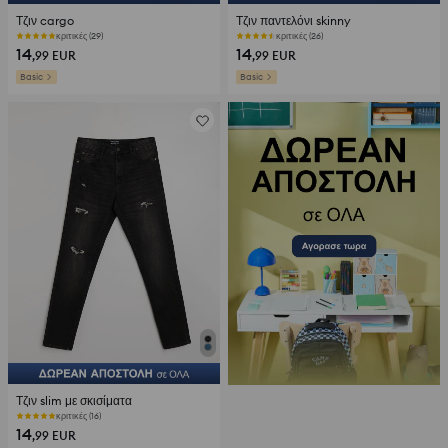
Τζιν cargo
Τζιν παντελόνι skinny
κριτικές (29)
κριτικές (26)
14
14
,99
EUR
,99
EUR
Basic
Basic
Τζιν slim με σκισίματα
κριτικές (16)
14
,99
EUR