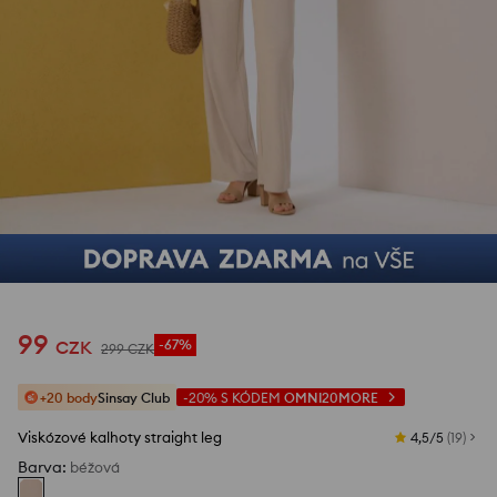
99
CZK
-67%
299
CZK
+20 body
Sinsay Club
-20%
S KÓDEM
OMNI20MORE
Viskózové kalhoty straight leg
4,5/5
(
19
)
Barva
:
béžová