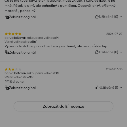
Co se mě týče, když je příliš dlouhé, musíš zkrátit, i když velikost je na
mně. Pásek je silný, ale pohodlný s gumičkou. Obecně lehký, příjemný
materiál, pohodlný
Užitečné
(
0
)
Zobrazit originál
2026-07-27
barva
:
béžová
zakoupená velikost
:
M
Věrné velikosti
:
ideální
Vypadá to dobře, pohodlné, tenký materiál, ale není průhledný.
Užitečné
(
0
)
Zobrazit originál
2026-07-06
barva
:
béžová
zakoupená velikost
:
XL
Věrné velikosti
:
větší
Příliš dlouho
Užitečné
(
1
)
Zobrazit originál
Zobrazit další recenze