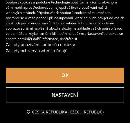
199
139
299
CZK
CZK
CZK
Soubory cookies a podobné technologie používáme k tomu, abychom
vám mohli zprostředkovat co nejlepší zážitek z používání našich
webových stránek. Přijetím všech souborů cookies nám umožníte
postarat se o vaše pohodlí při nakupování, které se bude odvíjet od vašich
vlastních preferencí a zvyků. Toho dosáhneme tím, že vám budeme
zobrazovat námi nabízené zboží a služby na základě vašich potřeb. Svou
volbu můžete kdykoli změnit kliknutím na tlačítko „Nastavení“, a pokud se
chcete dozvědět další informace, přečtěte si
Zásady používání souborů cookies
a
Zásady ochrany osobních údajů
.
OK
NASTAVENÍ
Ažurové kalhoty straight leg
Pletené rovné kalhoty z hustého háčkování
259
259
CZK
CZK
Přidat do košíku
ČESKÁ REPUBLIKA (CZECH REPUBLIC)
99 CZK