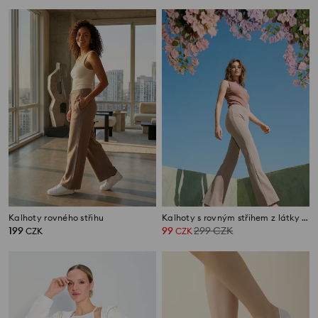
Kalhoty rovného střihu
Kalhoty s rovným střihem z látky roma
199
99
299
CZK
CZK
CZK