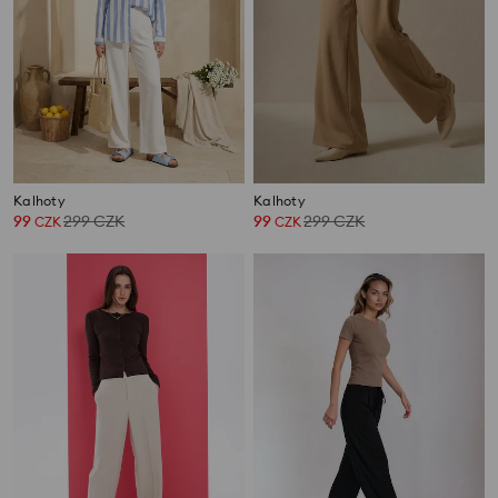
Kalhoty
Kalhoty
99
299
CZK
99
299
CZK
CZK
CZK