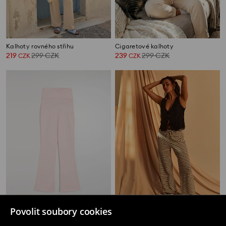
Kalhoty rovného střihu
Cigaretové kalhoty
219
299
CZK
239
299
CZK
CZK
CZK
Povolit soubory cookies
Kalhoty flare
Pruhované kalhoty straight leg