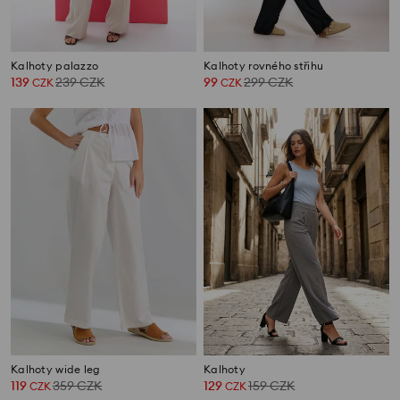
Kalhoty palazzo
Kalhoty rovného střihu
139
239
CZK
99
299
CZK
CZK
CZK
Kalhoty wide leg
Kalhoty
119
359
CZK
129
159
CZK
CZK
CZK