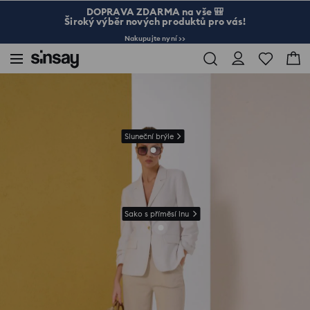
DOPRAVA ZDARMA na vše 🎒
Široký výběr nových produktů pro vás!
Nakupujte nyní >>
Sinsay
Žena
Viskózové kalhoty straight leg
Sluneční brýle
Sako s příměsí lnu