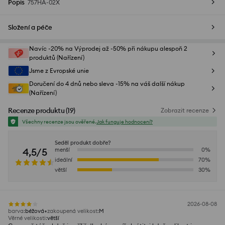
Popis
757HA-02X
Složení a péče
Navíc -20% na Výprodej až -50% při nákupu alespoň 2
produktů (Nařízení)
Jsme z Evropské unie
Doručení do 4 dnů nebo sleva -15% na váš další nákup
(Nařízení)
Recenze produktu
(
19
)
Zobrazit recenze
Všechny recenze jsou ověřené.
Jak funguje hodnocení?
Seděl produkt dobře?
4,5/5
menší
0
%
ideální
70
%
větší
30
%
2026-08-08
barva
:
béžová
zakoupená velikost
:
M
Věrné velikosti
:
větší