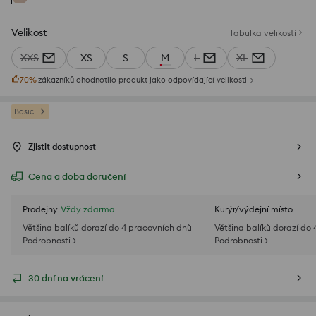
Velikost
Tabulka velikostí
XXS
XS
S
M
L
XL
70
%
zákazníků ohodnotilo produkt jako odpovídající velikosti
Basic
Zjistit dostupnost
Cena a doba doručení
Prodejny
Vždy zdarma
Kurýr/výdejní místo
Většina balíků dorazí do 4 pracovních dnů
Většina balíků dorazí do
Podrobnosti >
Podrobnosti >
30 dní na vrácení