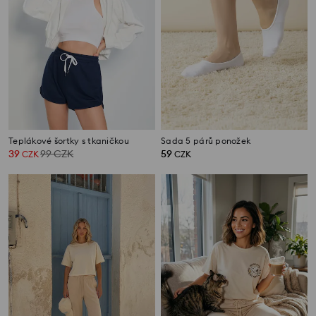
Teplákové šortky s tkaničkou
Sada 5 párů ponožek
39
99
CZK
59
CZK
CZK