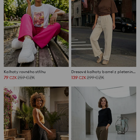
Kalhoty rovného střihu
Dresové kalhoty barrel z pleteniny scuba
79
259
CZK
139
299
CZK
CZK
CZK