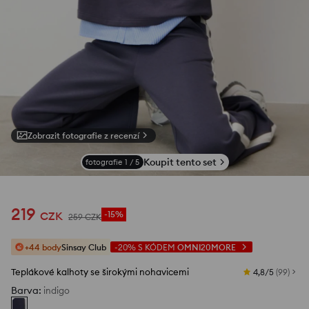
Zobrazit fotografie z recenzí
Koupit tento set
fotografie
1
/
5
219
CZK
-15%
259
CZK
+44 body
Sinsay Club
-20%
S KÓDEM
OMNI20MORE
Teplákové kalhoty se širokými nohavicemi
4,8/5
(
99
)
Barva
:
indigo