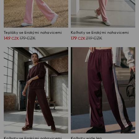
Tepláky se širokými nohavicemi
Kalhoty se širokými nohavicemi
149
179
CZK
179
219
CZK
CZK
CZK
Kalhoty se širokými nohavicemi
Kalhoty wide leg