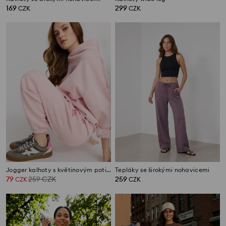
169
299
CZK
CZK
Jogger kalhoty s květinovým potiskem
Tepláky se širokými nohavicemi
79
259
CZK
259
CZK
CZK