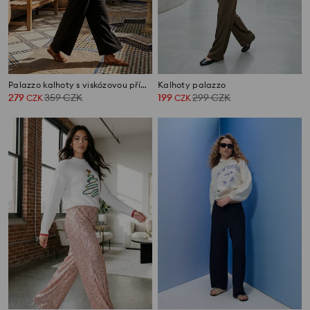
Palazzo kalhoty s viskózovou příměsí
Kalhoty palazzo
279
359
CZK
199
299
CZK
CZK
CZK