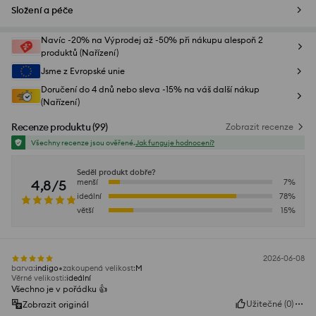
Složení a péče
Navíc -20% na Výprodej až -50% při nákupu alespoň 2
produktů (Nařízení)
Jsme z Evropské unie
Doručení do 4 dnů nebo sleva -15% na váš další nákup
(Nařízení)
Recenze produktu
(
99
)
Zobrazit recenze
Všechny recenze jsou ověřené.
Jak funguje hodnocení?
Seděl produkt dobře?
4,8/5
menší
7
%
ideální
78
%
větší
15
%
2026-06-08
barva
:
indigo
zakoupená velikost
:
M
Věrné velikosti
:
ideální
Všechno je v pořádku 👍️
Užitečné
(
0
)
Zobrazit originál