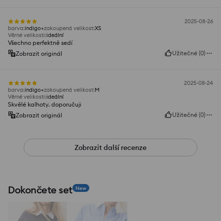
2025-08-26
barva
:
indigo
zakoupená velikost
:
XS
Věrné velikosti
:
ideální
Všechno perfektně sedí
Užitečné
(
0
)
Zobrazit originál
2025-08-24
barva
:
indigo
zakoupená velikost
:
M
Věrné velikosti
:
ideální
Skvělé kalhoty. doporučuji
Užitečné
(
0
)
Zobrazit originál
Zobrazit další recenze
Dokončete set
New