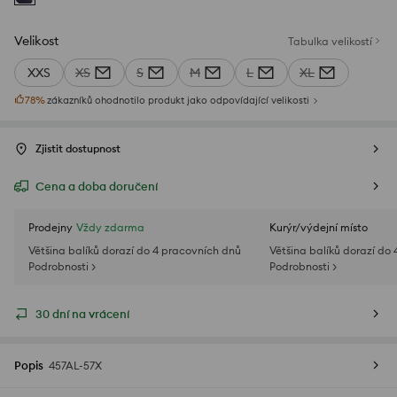
Velikost
Tabulka velikostí
XXS
XS
S
M
L
XL
78
%
zákazníků ohodnotilo produkt jako odpovídající velikosti
Zjistit dostupnost
Cena a doba doručení
Prodejny
Vždy zdarma
Kurýr/výdejní místo
Většina balíků dorazí do 4 pracovních dnů
Většina balíků dorazí do
Podrobnosti >
Podrobnosti >
30 dní na vrácení
Popis
457AL-57X