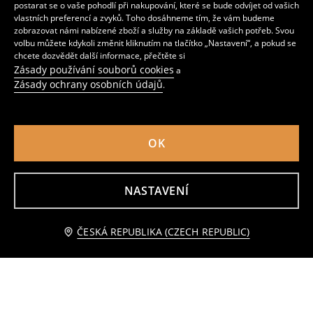
postarat se o vaše pohodlí při nakupování, které se bude odvíjet od vašich
vlastních preferencí a zvyků. Toho dosáhneme tím, že vám budeme
zobrazovat námi nabízené zboží a služby na základě vašich potřeb. Svou
volbu můžete kdykoli změnit kliknutím na tlačítko „Nastavení“, a pokud se
chcete dozvědět další informace, přečtěte si
Zásady používání souborů cookies
a
Zásady ochrany osobních údajů
.
OK
Kalhoty
Volné kalhoty
359
119
259
CZK
CZK
CZK
NASTAVENÍ
Přidat do košíku
ČESKÁ REPUBLIKA (CZECH REPUBLIC)
219 CZK