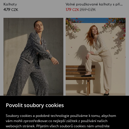
Kalhoty
Volné proužkované kalhoty s příměsí viskózy
479
179
259
CZK
CZK
CZK
Kalhoty
Parachute kalhoty
Povolit soubory cookies
479
299
359
CZK
CZK
CZK
Soubory cookies a podobné technologie používáme k tomu, abychom
vám mohli zprostředkovat co nejlepší zážitek z používání našich
webových stránek. Přijetím všech souborů cookies nám umožníte