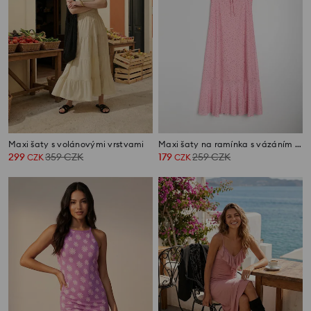
Maxi šaty s volánovými vrstvami
Maxi šaty na ramínka s vázáním u výstřihu s puntíky
299
359
CZK
179
259
CZK
CZK
CZK