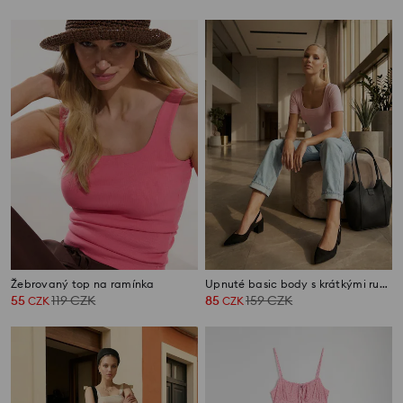
Žebrovaný top na ramínka
Upnuté basic body s krátkými rukávy
55
119
CZK
85
159
CZK
CZK
CZK