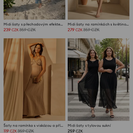
Midi šaty s přechodovým efektem a řasením
Midi šaty na ramínkách s květinovým vzorem z lyocellu
239
359
CZK
279
359
CZK
CZK
CZK
Šaty na ramínka s viskózou a příměsí lnu
Midi šaty s tylovou sukní
119
359
CZK
259
CZK
CZK