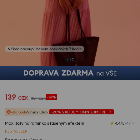
Někdo nakoupil během posledních 7 hodin
1
/
7
139
CZK
-61%
359
CZK
+28 body
Sinsay Club
-20%
S KÓDEM
OMNI20MORE
Maxi šaty na ramínka s řaseným efektem
4,4/5
(
47
)
BESTSELLER