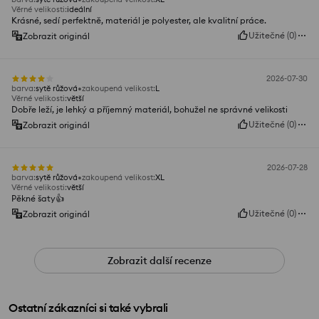
Věrné velikosti
:
ideální
Krásné, sedí perfektně, materiál je polyester, ale kvalitní práce.
Užitečné
(
0
)
Zobrazit originál
2026-07-30
barva
:
sytě růžová
zakoupená velikost
:
L
Věrné velikosti
:
větší
Dobře leží, je lehký a příjemný materiál, bohužel ne správné velikosti
Užitečné
(
0
)
Zobrazit originál
2026-07-28
barva
:
sytě růžová
zakoupená velikost
:
XL
Věrné velikosti
:
větší
Pěkné šaty👍️
Užitečné
(
0
)
Zobrazit originál
Zobrazit další recenze
Ostatní zákazníci si také vybrali