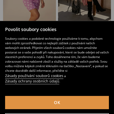
Mini šaty na ramínkách s květinovým vzorem
Midi šaty na ramínka
Povolit soubory cookies
149
299
CZK
179
419
CZK
CZK
CZK
Soubory cookies a podobné technologie používáme k tomu, abychom
vám mohli zprostředkovat co nejlepší zážitek z používání našich
webových stránek. Přijetím všech souborů cookies nám umožníte
postarat se o vaše pohodlí při nakupování, které se bude odvíjet od vašich
vlastních preferencí a zvyků. Toho dosáhneme tím, že vám budeme
zobrazovat námi nabízené zboží a služby na základě vašich potřeb. Svou
volbu můžete kdykoli změnit kliknutím na tlačítko „Nastavení“, a pokud se
chcete dozvědět další informace, přečtěte si
Zásady používání souborů cookies
a
Zásady ochrany osobních údajů
.
OK
Mini šaty z žebrovaného úpletu
Midi šaty se stupňovitým efektem z viskózy