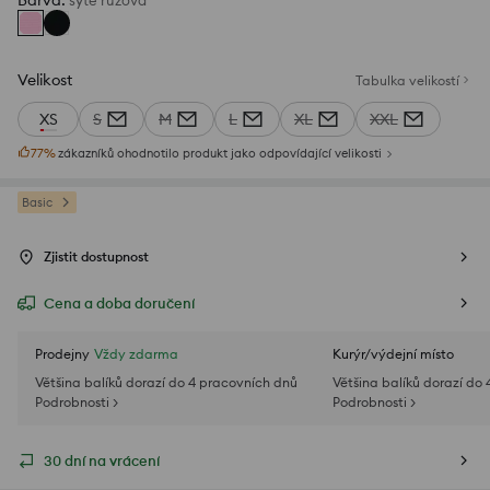
Barva
:
sytě růžová
Velikost
Tabulka velikostí
XS
S
M
L
XL
XXL
77
%
zákazníků ohodnotilo produkt jako odpovídající velikosti
Basic
Zjistit dostupnost
Cena a doba doručení
Prodejny
Vždy zdarma
Kurýr/výdejní místo
Většina balíků dorazí do 4 pracovních dnů
Většina balíků dorazí do
Podrobnosti >
Podrobnosti >
30 dní na vrácení