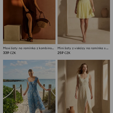
Maxi šaty na ramínka z kombinovaných materiálů
Mini šaty z viskózy na ramínka s volánem
339
259
CZK
CZK