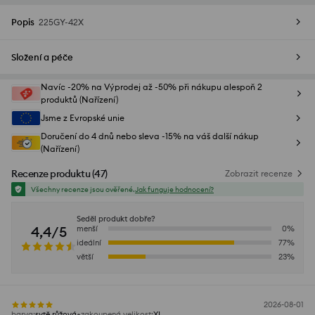
Popis
225GY-42X
Složení a péče
Navíc -20% na Výprodej až -50% při nákupu alespoň 2
produktů (Nařízení)
Jsme z Evropské unie
Doručení do 4 dnů nebo sleva -15% na váš další nákup
(Nařízení)
Recenze produktu
(
47
)
Zobrazit recenze
Všechny recenze jsou ověřené.
Jak funguje hodnocení?
Seděl produkt dobře?
4,4/5
menší
0
%
ideální
77
%
větší
23
%
2026-08-01
barva
:
sytě růžová
zakoupená velikost
:
XL