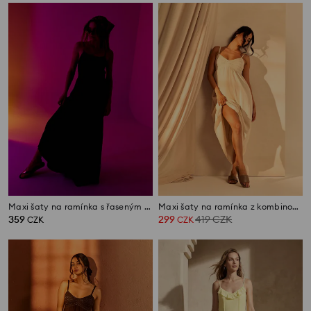
Maxi šaty na ramínka s řaseným efektem
Maxi šaty na ramínka z kombinovaných materiálů
359
299
419
CZK
CZK
CZK