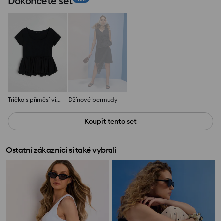
Dokončete set
Tričko s příměsí viskózy s ozdobným volánem
Džínové bermudy
Koupit tento set
Ostatní zákazníci si také vybrali