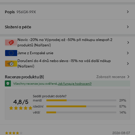
Popis
956GX-99X
Složení a péče
Navíc -20% na Výprodej až -50% při nákupu alespoň 2
produktů (Nařízení)
Jsme z Evropské unie
Doručení do 4 dnů nebo sleva -15% na váš další nákup
(Nařízení)
Recenze produktu
(
8
)
Zobrazit recenze
Všechny recenze jsou ověřené.
Jak funguje hodnocení?
Seděl produkt dobře?
4,8/5
menší
29
%
ideální
57
%
větší
14
%
2026-08-07