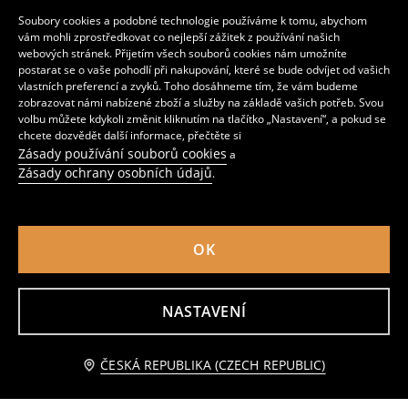
Soubory cookies a podobné technologie používáme k tomu, abychom
vám mohli zprostředkovat co nejlepší zážitek z používání našich
webových stránek. Přijetím všech souborů cookies nám umožníte
postarat se o vaše pohodlí při nakupování, které se bude odvíjet od vašich
vlastních preferencí a zvyků. Toho dosáhneme tím, že vám budeme
zobrazovat námi nabízené zboží a služby na základě vašich potřeb. Svou
volbu můžete kdykoli změnit kliknutím na tlačítko „Nastavení“, a pokud se
chcete dozvědět další informace, přečtěte si
Zásady používání souborů cookies
a
Zásady ochrany osobních údajů
.
OK
Bavlněná košilová halenka bez rukávů
Košile s vysokým podílem viskózy
159
259
CZK
CZK
NASTAVENÍ
Přidat do košíku
ČESKÁ REPUBLIKA (CZECH REPUBLIC)
79 CZK