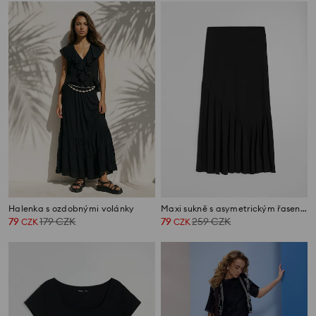
Halenka s ozdobnými volánky
Maxi sukně s asymetrickým řasením
79
179
CZK
79
259
CZK
CZK
CZK