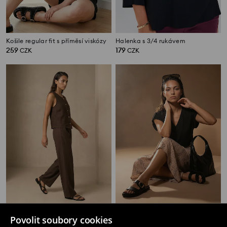
Košile regular fit s příměsí viskózy
Halenka s 3/4 rukávem
259
179
CZK
CZK
Halenka bez rukávů na knoflíky z viskózy se směsí lnu
Viskózová košilová halenka s ozdobnými knoflíky
Povolit soubory cookies
179
159
CZK
CZK