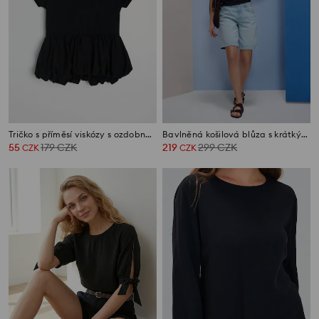
Tričko s příměsí viskózy s ozdobným volánem
Bavlněná košilová blůza s krátkým rukávem a ажurním vzorem
55
179
CZK
219
299
CZK
CZK
CZK