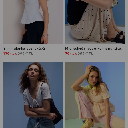
Slim halenka bez rukávů
Midi sukně s rozparkem s puntíkovaným vzorem
139
299
CZK
79
259
CZK
CZK
CZK