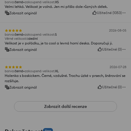
barva
:
černá
zakoupená velikost
:
XS
Velmi lehká. Velikost je volná. Jen mi přišla dole různých délek.
Užitečné
(
1053
)
Zobrazit originál
2026-08-05
barva
:
černá
zakoupená velikost
:
S
Věrné velikosti
:
ideální
Velikost je v pořádku, je to cool a levná horní deska. Doporučuji ji.
Užitečné
(
0
)
Zobrazit originál
2026-07-28
barva
:
černá
zakoupená velikost
:
XL
Halenka s baskickem. Černé, vzdušné. Trochu úzké v prsech, šněrování se
rozšiřuje.
Užitečné
(
0
)
Zobrazit originál
Zobrazit další recenze
New