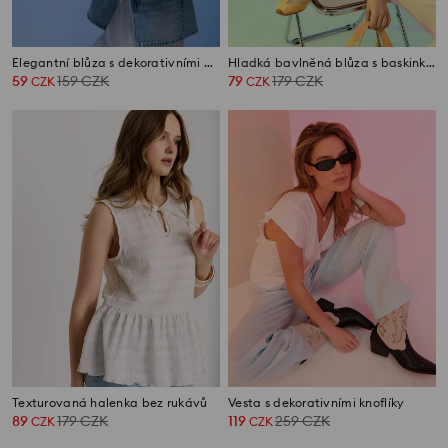
Elegantní blůza s dekorativními mašlemi
Hladká bavlněná blůza s baskinkou
59
159
CZK
79
179
CZK
CZK
CZK
Texturovaná halenka bez rukávů
Vesta s dekorativními knoflíky
89
179
CZK
119
259
CZK
CZK
CZK