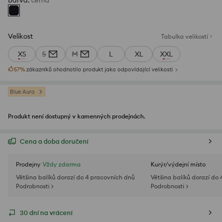
Barva
:
černá
Velikost
Tabulka velikostí
XS
S
M
L
XL
XXL
57
%
zákazníků ohodnotilo produkt jako odpovídající velikosti
Blue Aura
Produkt není dostupný v kamenných prodejnách.
Cena a doba doručení
Prodejny
Vždy zdarma
Kurýr/výdejní místo
Většina balíků dorazí do 4 pracovních dnů
Většina balíků dorazí do
Podrobnosti >
Podrobnosti >
30 dní na vrácení