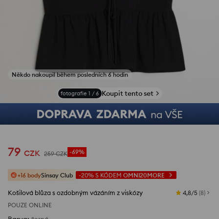
Někdo nakoupil během posledních 6 hodin
Koupit tento set
fotografie
1
/
6
79
CZK
-69%
259
CZK
+16 body
Sinsay Club
-20%
S KÓDEM
OMNI20MORE
Košilová blůza s ozdobným vázáním z viskózy
4,8/5
(
8
)
POUZE ONLINE