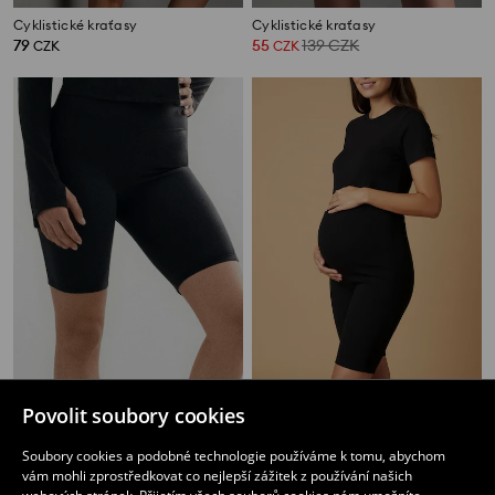
Cyklistické kraťasy
Cyklistické kraťasy
79
55
139
CZK
CZK
CZK
Cyklistické kraťasy
Cyklistické kraťasy MÁMA
Povolit soubory cookies
119
179
CZK
149
259
CZK
CZK
CZK
Soubory cookies a podobné technologie používáme k tomu, abychom
vám mohli zprostředkovat co nejlepší zážitek z používání našich