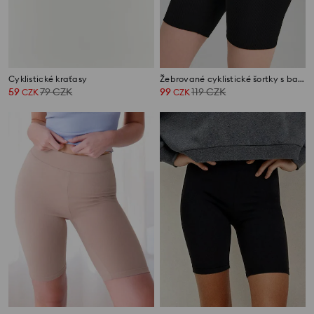
Cyklistické kraťasy
Žebrované cyklistické šortky s bavlnou
59
79
CZK
99
119
CZK
CZK
CZK