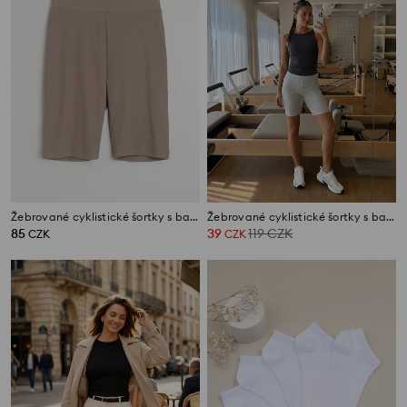
Žebrované cyklistické šortky s bavlnou
Žebrované cyklistické šortky s bavlnou
85
39
119
CZK
CZK
CZK