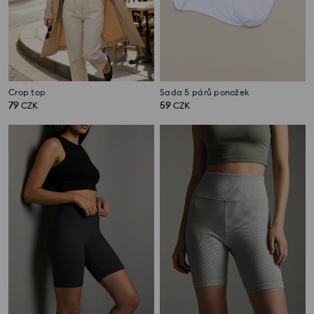
Crop top
Sada 5 párů ponožek
79
59
CZK
CZK