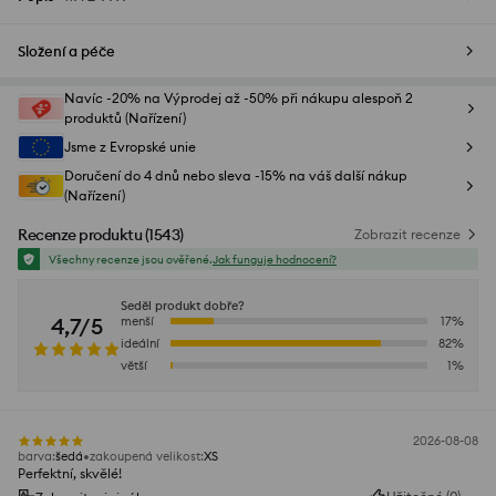
Složení a péče
Navíc -20% na Výprodej až -50% při nákupu alespoň 2
produktů (Nařízení)
Jsme z Evropské unie
Doručení do 4 dnů nebo sleva -15% na váš další nákup
(Nařízení)
Recenze produktu
(
1543
)
Zobrazit recenze
Všechny recenze jsou ověřené.
Jak funguje hodnocení?
Seděl produkt dobře?
4,7/5
menší
17
%
ideální
82
%
větší
1
%
2026-08-08
barva
:
šedá
zakoupená velikost
:
XS
Perfektní, skvělé!