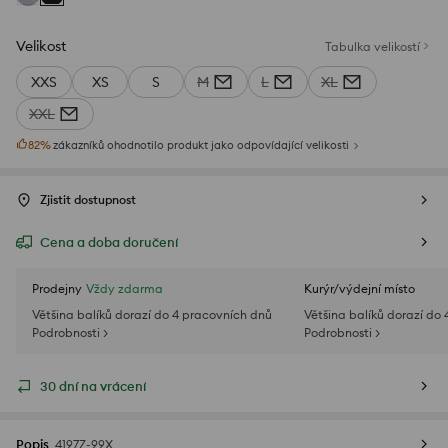
Velikost
Tabulka velikostí
XXS
XS
S
M
L
XL
XXL
82
%
zákazníků ohodnotilo produkt jako odpovídající velikosti
Zjistit dostupnost
Cena a doba doručení
Prodejny
Vždy zdarma
Kurýr/výdejní místo
Většina balíků dorazí do 4 pracovních dnů
Většina balíků dorazí do
Podrobnosti >
Podrobnosti >
30 dní na vrácení
Popis
4197Z-99X