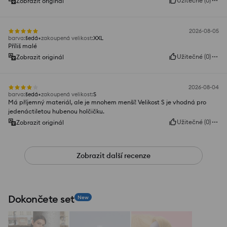
Užitečné
(
0
)
Zobrazit originál
2026-08-05
barva
:
šedá
zakoupená velikost
:
XXL
Příliš malé
Užitečné
(
0
)
Zobrazit originál
2026-08-04
barva
:
šedá
zakoupená velikost
:
S
Má příjemný materiál, ale je mnohem menší! Velikost S je vhodná pro
jedenáctiletou hubenou holčičku.
Užitečné
(
0
)
Zobrazit originál
Zobrazit další recenze
Dokončete set
New