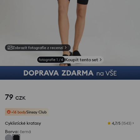
Zobrazit fotografie z recenzí
Koupit tento set
fotografie
1
/
4
79
CZK
+16 body
Sinsay Club
Cyklistické kraťasy
4,7/5
(
1543
)
Barva
:
černá