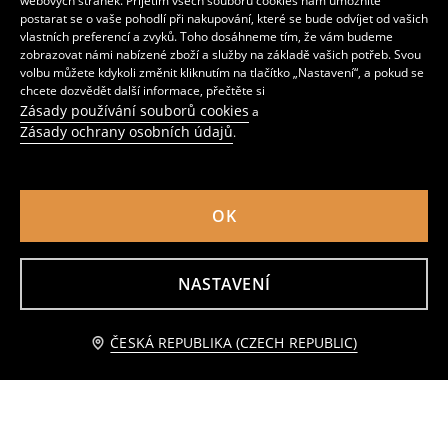
webových stránek. Přijetím všech souborů cookies nám umožníte
postarat se o vaše pohodlí při nakupování, které se bude odvíjet od vašich
vlastních preferencí a zvyků. Toho dosáhneme tím, že vám budeme
zobrazovat námi nabízené zboží a služby na základě vašich potřeb. Svou
volbu můžete kdykoli změnit kliknutím na tlačítko „Nastavení“, a pokud se
chcete dozvědět další informace, přečtěte si
Zásady používání souborů cookies
a
Zásady ochrany osobních údajů
.
OK
Kraťasy s vysokým pasem s páskem
Cyklistické kraťasy
79
259
CZK
39
55
CZK
CZK
CZK
NASTAVENÍ
Přidat do košíku
ČESKÁ REPUBLIKA (CZECH REPUBLIC)
79 CZK