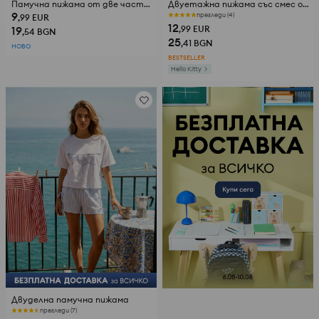
Памучна пижама от две части с мотив на череши
Двуетажна пижама със смес от вискоза Hello Kitty
9
прегледи (4)
,99
EUR
12
19
,99
EUR
,54
BGN
25
,41
BGN
НОВО
BESTSELLER
Hello Kitty
Двуделна памучна пижама
прегледи (7)