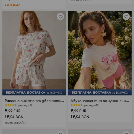
BESTSELLER
Рипсена пижама от две части с мотив Дивия запад
Двукомпонентна памучна пижама с флорален мотив
прегледи (1)
прегледи (10)
9
9
,99
EUR
,99
EUR
19
19
,54
BGN
,54
BGN
САМО ОНЛАЙН