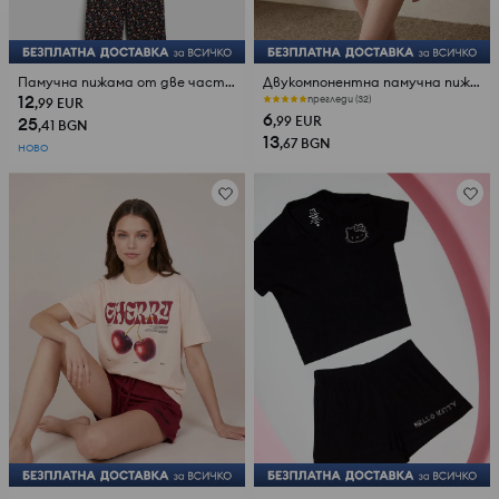
Памучна пижама от две части с мотив за Хелоуин
Двукомпонентна памучна пижама с флорален мотив
12
прегледи (32)
,99
EUR
6
25
,99
EUR
,41
BGN
13
,67
BGN
НОВО