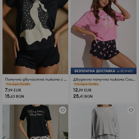
Памучна двучастна пижама с принт
Двуделна памучна пижама Courage the Cowardly Dog
прегледи (32)
прегледи (26)
7
12
,99
EUR
,99
EUR
15
25
,63
BGN
,41
BGN