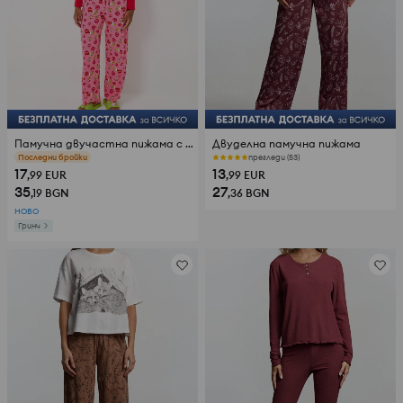
Памучна двучастна пижама с принт Grinch
Двуделна памучна пижама
прегледи (151)
прегледи (53)
17
13
,99
EUR
,99
EUR
35
27
,19
BGN
,36
BGN
НОВО
Гринч