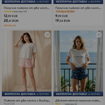
Памучна пижама от две части с контрастен кант
Памучна пижама от две части с мотив лимони
прегледи (42)
прегледи (22)
12
9
,99
EUR
,99
EUR
25
19
,41
BGN
,54
BGN
BESTSELLER
Пижама от две части с вискоза и мотив котки
Двукомплектна памучна пижама с надпис
PLUS SIZE
прегледи (2)