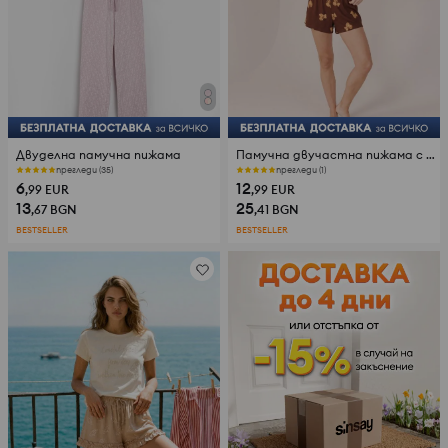
Двуделна памучна пижама
Памучна двучастна пижама с мотив на мечета
прегледи (35)
прегледи (1)
6
12
,99
EUR
,99
EUR
13
25
,67
BGN
,41
BGN
BESTSELLER
BESTSELLER