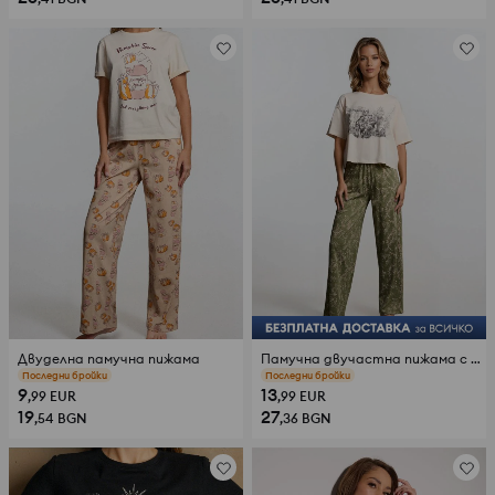
Двуделна памучна пижама
Памучна двучастна пижама с принт
прегледи (69)
прегледи (43)
9
13
,99
EUR
,99
EUR
19
27
,54
BGN
,36
BGN