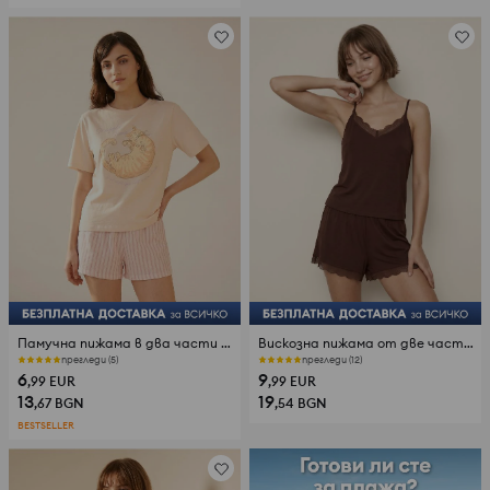
Памучна пижама в два части с мотив котка
Вискозна пижама от две части на презрамки с дантела
прегледи (5)
прегледи (12)
6
9
,99
EUR
,99
EUR
13
19
,67
BGN
,54
BGN
BESTSELLER