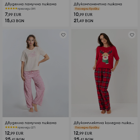
Двуделна памучна пижама
Двукомпонентна пижама
прегледи (39)
прегледи (34)
7
10
,99
EUR
,99
EUR
15
21
,63
BGN
,49
BGN
Двуделна памучна пижама
Двукомплектна коледна пижама с принт на еленче
прегледи (27)
прегледи (228)
12
12
,99
EUR
,99
EUR
25
25
,41
BGN
,41
BGN