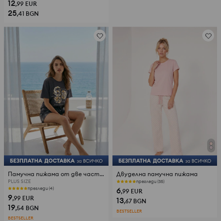
12
,99
EUR
25
,41
BGN
Памучна пижама от две части с принт на миди
Двуделна памучна пижама
PLUS SIZE
прегледи (35)
6
прегледи (4)
,99
EUR
9
,99
EUR
13
,67
BGN
19
,54
BGN
BESTSELLER
BESTSELLER