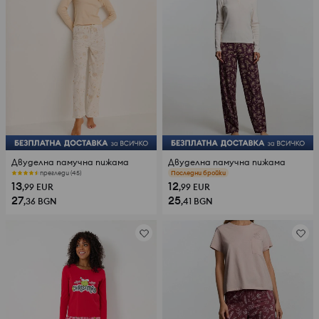
Двуделна памучна пижама
Двуделна памучна пижама
прегледи (45)
прегледи (79)
13
12
,99
EUR
,99
EUR
27
25
,36
BGN
,41
BGN