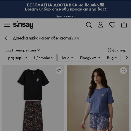
БЕЗПЛАТНА ДОСТАВКА на всичко 🎒
Богат избор от нови продукти за вас!
Купи сега >>
Дамска пижама от две части
(204)
вид
:
Препоръчани
филтър
размери
Цветове
Цена
Продукт
Вид
Де