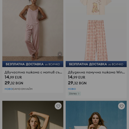
Двучастна пижама с мотив сърца
Двуделна памучна пижама Winnie the Pooh
14
14
,99
EUR
,99
EUR
29
29
,32
BGN
,32
BGN
НОВО
САМО ОНЛАЙН
НОВО
Disney