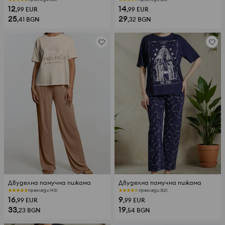
12
14
,99
EUR
,99
EUR
25
29
,41
BGN
,32
BGN
Двуделна памучна пижама
Двуделна памучна пижама
прегледи (43)
прегледи (52)
16
9
,99
EUR
,99
EUR
33
19
,23
BGN
,54
BGN