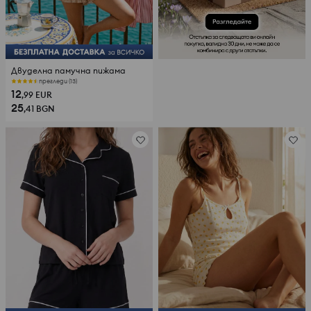
Двуделна памучна пижама
прегледи (13)
12
,99
EUR
25
,41
BGN