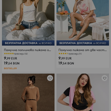
Памучна поплинова пижама от две части с бродиран надпис
Памучна пижама от две части с принт на омар
прегледи (12)
прегледи (11)
9
9
,99
EUR
,99
EUR
19
19
,54
BGN
,54
BGN
BESTSELLER