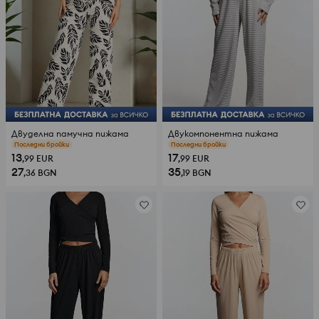
Двуделна памучна пижама
Двукомпонентна пижама
прегледи (37)
прегледи (107)
13
17
,99
EUR
,99
EUR
27
35
,36
BGN
,19
BGN