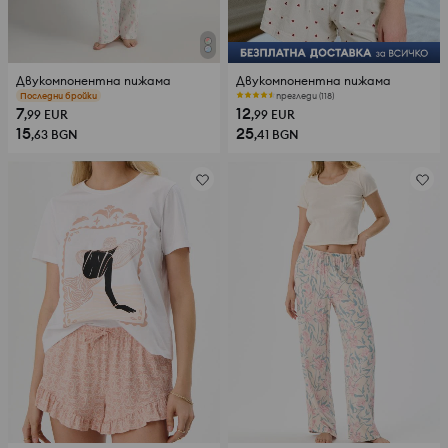
Двукомпонентна пижама
Двукомпонентна пижама
прегледи (172)
прегледи (118)
7
12
,99
EUR
,99
EUR
15
25
,63
BGN
,41
BGN