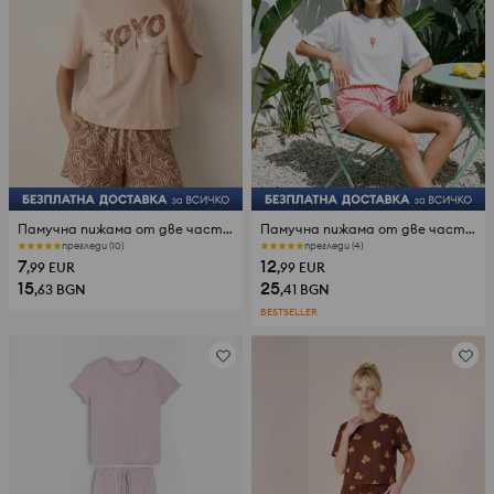
Памучна пижама от две части с блестящ принт с мотив зебра
Памучна пижама от две части с бродерия
прегледи (10)
прегледи (4)
7
12
,99
EUR
,99
EUR
15
25
,63
BGN
,41
BGN
BESTSELLER