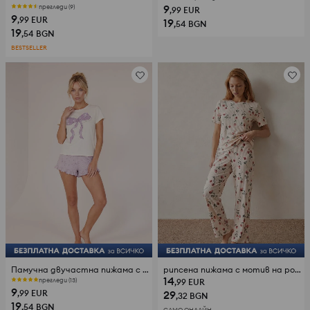
9
прегледи (9)
,99
EUR
9
,99
EUR
19
,54
BGN
19
,54
BGN
BESTSELLER
Памучна двучастна пижама с мотив панделки
рипсена пижама с мотив на рози
14
прегледи (13)
,99
EUR
9
,99
EUR
29
,32
BGN
19
,54
BGN
САМО ОНЛАЙН