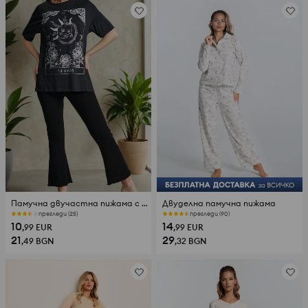
Памучна двучастна пижама с принт
Двуделна памучна пижама
прегледи (25)
прегледи (90)
10
14
,99
EUR
,99
EUR
21
29
,49
BGN
,32
BGN