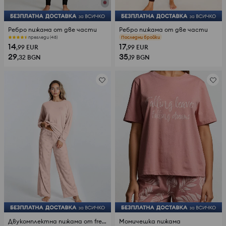
Ребро пижама от две части
Ребро пижама от две части
прегледи (48)
прегледи (83)
14
17
,99
EUR
,99
EUR
29
35
,32
BGN
,19
BGN
Двукомплектна пижама от french terry трикотаж с панталони на точки
Момичешка пижама