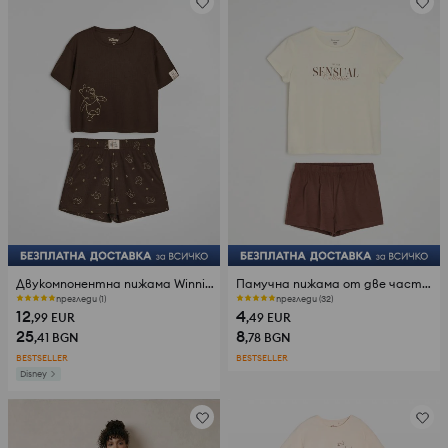
Двукомпонентна пижама Winnie the Pooh
Памучна пижама от две части с надпис и джърси завършек
прегледи (1)
прегледи (32)
12
4
,99
EUR
,49
EUR
25
8
,41
BGN
,78
BGN
BESTSELLER
BESTSELLER
Disney