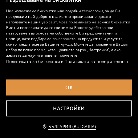
Ние използваме бисквитки или подобни технологии, за да Ви
предложим най-доброто възможно преживяване, докато
използвате нашия уеб сайт. Чрез приемането на всички бисквитки
Вие ни позволявате да се грижим за Вашето удобство при
пазаруване въз основа на собствените Ви предпочитания и
навици, като подбираме показването на продуктите и услугите,
които предлагаме за Вашите нужди. Можете да промените Вашия
избор по всяко време, като щракнете върху „Настройки“, а ако
желаете да научите повече, прочетете
Политиката за бисквитки
Политиката за поверителност
и
.
Двуделна памучна пижама 101 Dalmatians
Пижама с boxy горнище и панталони от оребрена плетенина Pusheen
прегледи (79)
прегледи (28)
16
10
,99
EUR
,99
EUR
OK
33
21
,23
BGN
,49
BGN
Disney
Pusheen the Cat
НАСТРОЙКИ
БЪЛГАРИЯ (BULGARIA)