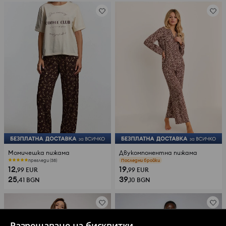
Момичешка пижама
Двукомпонентна пижама
прегледи (38)
прегледи (70)
12
19
,99
EUR
,99
EUR
25
39
,41
BGN
,10
BGN
Разрешаване на бисквитки