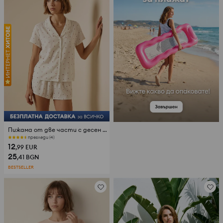
Пижама от две части с десен на сърца и добавка вискоза
прегледи (4)
12
,99
EUR
25
,41
BGN
BESTSELLER