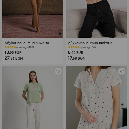
Двукомпонентна пижама
Двукомпонентна пижама
прегледи (120)
прегледи (184)
13
8
,99
EUR
,99
EUR
27
17
,36
BGN
,58
BGN