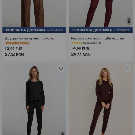
Двуделна памучна пижама
Ребро пижама от две части
прегледи (53)
прегледи (48)
13
14
,99
EUR
,99
EUR
27
29
,36
BGN
,32
BGN