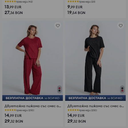
прегледи (42)
прегледи (23)
13
9
,99
EUR
,99
EUR
27
19
,36
BGN
,54
BGN
Двуетажна пижама със смес от вискоза
Двуетажна пижама със смес от вискоза
прегледи (230)
прегледи (230)
14
14
,99
EUR
,99
EUR
29
29
,32
BGN
,32
BGN