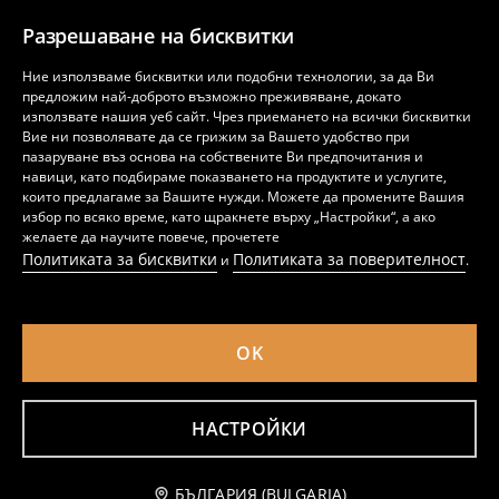
ХЕЙ, СЛЕДВАЙ НИ НА
Разрешаване на бисквитки
Ние използваме бисквитки или подобни технологии, за да Ви
предложим най-доброто възможно преживяване, докато
използвате нашия уеб сайт. Чрез приемането на всички бисквитки
ИЗТЕГЛЕТЕ ПРИЛОЖЕНИЕТО
Вие ни позволявате да се грижим за Вашето удобство при
пазаруване въз основа на собствените Ви предпочитания и
навици, като подбираме показването на продуктите и услугите,
които предлагаме за Вашите нужди. Можете да промените Вашия
избор по всяко време, като щракнете върху „Настройки“, а ако
желаете да научите повече, прочетете
България (Bulgaria)
Политиката за бисквитки
Политиката за поверителност
и
.
OK
Политика за поверителност
Настройки за бисквитки
Политика за бисквитки
Списък на бисквитките
Списък на доверени партньори
НАСТРОЙКИ
LPP Fashion Bulgaria EOOD, BG 201589895
© 2026 Sinsay
БЪЛГАРИЯ (BULGARIA)