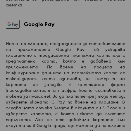
сметка.
Google Pay
Начин на плащане, предназначен за потребителите
на приложението Google Pay. Той ускорява
плащането с традиционна платежна карта или с
предплатена карта, която е добавена към
приложението. По време на процеса на
конфигуриране данните на платежната карта се
токенизират, което означава, че номерът на
картата се запазва в криптирана форма
(последователност от цифри, които съставляват
токена за плащане). За да платите чрез този метод,
изберете иконата G Pay по време на плащане. В
следващата стъпка влезте в акаунта си в Google и
изберете картата, с която искате да платите
поръчката. Ако не сте добавили картата към
акаунта си в Google преди, ще можете да попълните