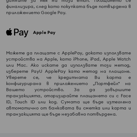
данните за нея на този етап. Плащането се
финализира, след като покупката бъде потвърдена в
приложението Google Pay.
Apple Pay
Можете да плащате с ApplePay, докато използвате
устройства на Apple, като iPhone, iPad, Apple Watch
или Mac. Ако искате да използвате този метод,
изберете PayU ApplePay като метод на плащане.
Уверете се, че кредитната Ви карта е
конфигурирана в приложението „Портфейл“ на
Вашето устройство. За да завършите
транзакцията, оторизирайте плащането си с Face
ID, Touch ID или код. Сумата ще бъде изтеглена
автоматично от банковата ви сметка или карта и
транзакцията ще бъде незабавно потвърдена.