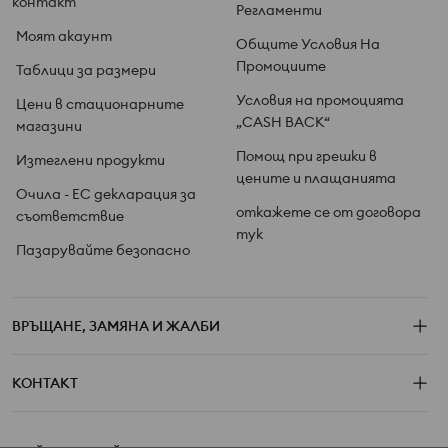
контакт
Регламенти
Моят акаунт
Общите Условия На
Промоциите
Таблици за размери
Условия на промоцията
Цени в стационарните
„CASH BACK“
магазини
Помощ при грешки в
Изтеглени продукти
цените и плащанията
Очила - ЕС декларация за
откажете се от договора
съответствие
тук
Пазарувайте безопасно
ВРЪЩАНЕ, ЗАМЯНА И ЖАЛБИ
КОНТАКТ