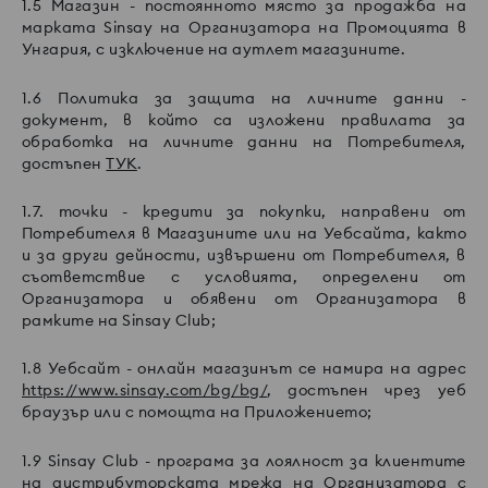
1.5 Магазин - постоянното място за продажба на
марката Sinsay на Организатора на Промоцията в
Унгария, с изключение на аутлет магазините.
1.6 Политика за защита на личните данни -
документ, в който са изложени правилата за
обработка на личните данни на Потребителя,
достъпен
ТУК
.
1.7. точки - кредити за покупки, направени от
Потребителя в Магазините или на Уебсайта, както
и за други дейности, извършени от Потребителя, в
съответствие с условията, определени от
Организатора и обявени от Организатора в
рамките на Sinsay Club;
1.8 Уебсайт - онлайн магазинът се намира на адрес
https://www.sinsay.com/bg/bg/
, достъпен чрез уеб
браузър или с помощта на Приложението;
1.9 Sinsay Club - програма за лоялност за клиентите
на дистрибуторската мрежа на Организатора с