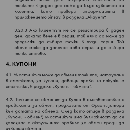
точките в даден ден може да бъде известна на
клиента, като провери информацията в
приложението Sinsay, в раздела „Акаунт“.
3.20.3 Ако клиентът не се регистрира в даден
ден, докато вече е в серия, той няма да може да
продължи да събира точки в тази серия. Той
обаче може да започне нова серия и да събира
точки отново.
4. КУПОНИ
4.1. Участникът може да обменя точките, натрупани
в сметката, за купони, даващи право на покупки с
отстъпка, в раздела „Купони - обмяна“.
4.2. Точките се обменят за Купон в съответствие с
правилата за обмен, предлагани от Организатора
към датата на обмена. След като отиде в раздела
„Купони - обмен“, участникът има възможност да се
запознае с актуалните правила за обмен преди да
извърши обмена.