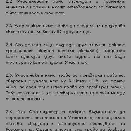
2.2 Участниците сами въвеждат и променят
личните си данни и носят отговорност за тяхната
автентичност и точност.
2.3 Участникът няма право да споделя или разкрива
своя акаунт или Sinsay ID с други лица.
2.4 Ако дадено лице създаде друг акаунт (докато
предишният акаунт остава активен), например
като използва друг имейл адрес, то ще бъде
третирано като отделен Участник.
2.5. Участникът няма право да прехвърля правата,
свързани с участието му в Sinsay Club, на трети
лица, по-специално няма право да прехвърля точки.
Това се отнася и за прехвърлянето на точки между
техните сметки.
2.6. Ако Организаторът открие възможност за
нередности от страна на Участника, по-специално
такива, свързани с евентуално неспазване на
Регламента, Организаторът има право да блокира