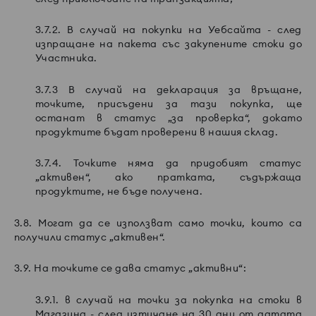
3.7.2. В случай на покупки на Уебсайта - след
изпращане на пакета със закупените стоки до
Участника.
3.7.3 В случай на декларация за връщане,
точките, присъдени за тази покупка, ще
останат в статус „за проверка“, докато
продуктите бъдат проверени в нашия склад.
3.7.4. Точките няма да придобият статус
„активен“, ако пратката, съдържаща
продуктите, не бъде получена.
3.8. Могат да се използват само точки, които са
получили статус „активен“.
3.9. На точките се дава статус „активни“:
3.9.1. в случай на точки за покупка на стоки в
Магазина - след изтичане на 30 дни от датата