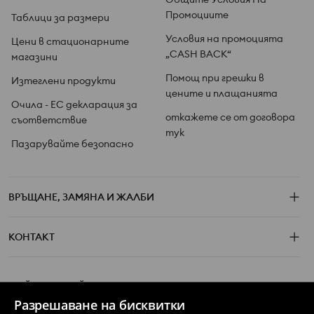
Промоциите
Таблици за размери
Условия на промоцията
Цени в стационарните
„CASH BACK“
магазини
Помощ при грешки в
Изтеглени продукти
цените и плащанията
Очила - ЕС декларация за
откажете се от договора
съответствие
тук
Пазарувайте безопасно
ВРЪЩАНЕ, ЗАМЯНА И ЖАЛБИ
КОНТАКТ
ХЕЙ, СЛЕДВАЙ НИ НА
Разрешаване на бисквитки