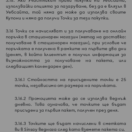
3.15. Ако Участникът прави покупки на Уебсайта,
използвайки опцията за пазаруване, без да е влязъл в
Уебсайта, той няма да може да използва своите
Купони и няма да получи Точки за тези покупки.
3.16 Точки се начисляват и за получаване на онлайн
поръчка в стационарен магазин (метод на доставка:
получаване в стационарен магазин), при условие че
поръчката е получена в рамките на първите два дни
(денят, в който клиентът е получил информация за
възможността за получаване на пакета, или
следващият календарен ден).
3.16.1 Стойността на присъдените точки е 25
точки, независимо от размера на поръчката.
3.16.2 Промоцията може да се използва веднъж
дневно. Това означава, че точките ще бъдат
присъдени за първия пакет, получен през деня.
3.16.3 Точките ще бъдат начислени в сметката
ви в Sinsay веднага след като вземете пакета си.