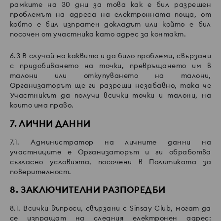
рамките на 30 дни за това как е бил разрешен
проблемът на адреса на електронната поща, от
който е бил изпратен докладът или който е бил
посочен от участника като адрес за контакт.
6.3 В случай на каквито и да било проблеми, свързани
с придобиването на точки, превръщането им в
талони или откупуването на талони,
Организаторът ще ги разреши незабавно, така че
Участникът да получи всички точки и талони, на
които има право.
7. ЛИЧНИ ДАННИ
7.1. Администратор на личните данни на
участниците е Организаторът и ги обработва
съгласно условията, посочени в Политиката за
поверителност.
8. ЗАКЛЮЧИТЕЛНИ РАЗПОРЕДБИ
8.1. Всички въпроси, свързани с Sinsay Club, могат да
се изпращат на следния електронен адрес: