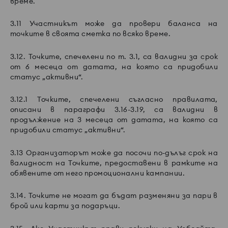
време.
3.11 Участникът може да провери баланса на
точките в своята сметка по всяко време.
3.12. Точките, спечелени по т. 3.1, са валидни за срок
от 6 месеца от датата, на която са придобили
статус „активни“.
3.12.1 Точките, спечелени съгласно правилата,
описани в параграфи 3.16-3.19, са валидни в
продължение на 3 месеца от датата, на която са
придобили статус „активни“.
3.13 Организаторът може да посочи по-дълъг срок на
валидност на Точките, предоставени в рамките на
обявените от него промоционални кампании.
3.14. Точките не могат да бъдат разменяни за пари в
брой или карти за подаръци.