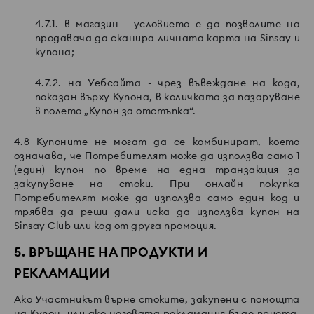
4.7.1. в магазин - условието е да позволите на
продавача да сканира личната карта на Sinsay и
купона;
4.7.2. на Уебсайта - чрез въвеждане на кода,
показан върху Купона, в количката за пазаруване
в полето „Купон за отстъпка“.
4.8 Купоните не могат да се комбинират, което
означава, че Потребителят може да използва само 1
(един) купон по време на една транзакция за
закупуване на стоки. При онлайн покупка
Потребителят може да използва само един код и
трябва да реши дали иска да използва купон на
Sinsay Club или код от друга промоция.
5. ВРЪЩАНЕ НА ПРОДУКТИ И
РЕКЛАМАЦИИ
Ако Участникът върне стоките, закупени с помощта
на Купон, или ако неговата рекламация бъде приета,