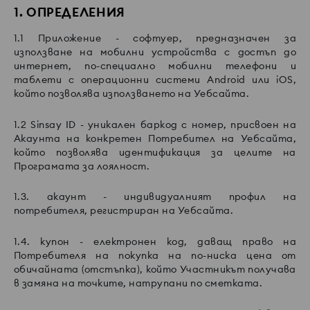
1. ОПРЕДЕЛЕНИЯ
1.1 Приложение - софтуер, предназначен за
използване на мобилни устройства с достъп до
интернет, по-специално мобилни телефони и
таблети с операционни системи Android или iOS,
който позволява използването на Уебсайта.
1.2 Sinsay ID - уникален баркод с номер, присвоен на
Акаунта на конкретен Потребител на Уебсайта,
който позволява идентификация за целите на
Програмата за лоялност.
1.3. акаунт - индивидуалният профил на
потребителя, регистриран на Уебсайта.
1.4. купон - електронен код, даващ право на
Потребителя на покупка на по-ниска цена от
обичайната (отстъпка), който Участникът получава
в замяна на точките, натрупани по сметката.