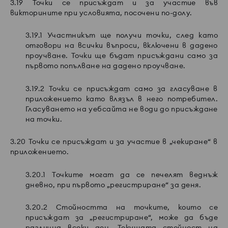
3.19 Точки се присъждат и за участие във
викторините при условията, посочени по-долу.
3.19.1 Участникът ще получи точки, след като
отговори на всички въпроси, включени в дадено
проучване. Точки ще бъдат присъждани само за
първото попълване на дадено проучване.
3.19.2 Точки се присъждат само за гласуване в
приложението като влязъл в него потребител.
Гласуването на уебсайта не води до присъждане
на точки.
3.20 Точки се присъждат и за участие в „чекиране“ в
приложението.
3.20.1 Точките могат да се печелят веднъж
дневно, при първото „регистриране“ за деня.
3.20.2 Стойността на точките, които се
присъждат за „регистриране“, може да бъде
различна всеки ден. Текущата стойност на