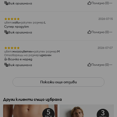
Полезно
(
0
)
Виж оригинала
2026-07-15
цвят
:
нави
закупен размер
:
L
Супер продукт
Полезно
(
0
)
Виж оригинала
2026-07-07
цвят
:
многоцветен
закупен размер
:
M
Отговарящи на размер
:
идеален
👍️ Всичко е наред
Полезно
(
0
)
Виж оригинала
Покажи още отзиви
Други клиенти също избраха