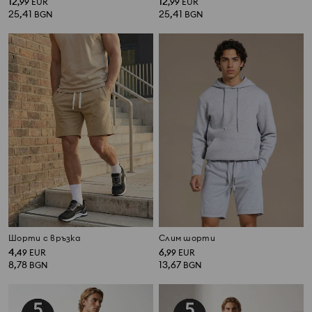
12
12
,
99
EUR
,
99
EUR
25,41
25,41
BGN
BGN
Шорти с връзка
Слим шорти
4
6
,
49
EUR
,
99
EUR
8,78
13,67
BGN
BGN