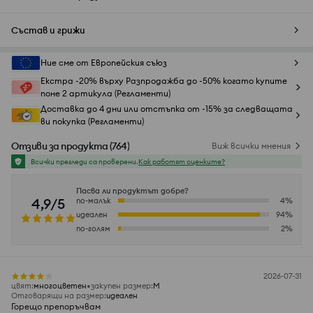
Състав и грижи
Ние сме от Европейския съюз
Екстра -20% върху Разпродажба до -50% когато купите
поне 2 артикула (Регламенти)
Доставка до 4 дни или отстъпка от -15% за следващата
ви покупка (Регламенти)
Отзиви за продукта
(
764
)
Виж всички мнения
Всички прегледи са проверени.
Как работят оценките?
Пасва ли продуктът добре?
4,9/5
по-малък
4
%
идеален
94
%
по-голям
2
%
2026-07-31
цвят
:
многоцветен
закупен размер
:
M
Отговарящи на размер
:
идеален
Горещо препоръчвам