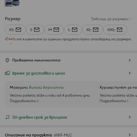
Размер
Таблици за размери
XS
S
M
L
XL
XXL
94
%
от клиентите са оценили продукта като отговарящ на размера
Проверете наличността
Време за доставка и цена
Магазини
Винаги безплатно
Куриер/пункт за п
Većina paketa stiže u roku od 4 работни дни
Većina paketa stiže 
Подробности >
Подробности >
30-дневен срок за връщане
Описание на продукта
6181F-MLC