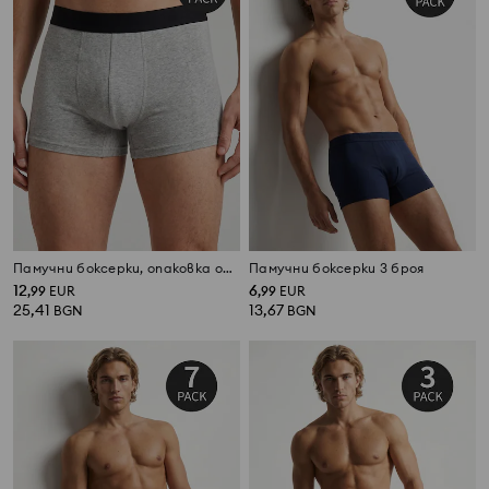
Памучни боксерки, опаковка от 5 броя
Памучни боксерки 3 броя
12
6
,
99
EUR
,
99
EUR
25,41
13,67
BGN
BGN