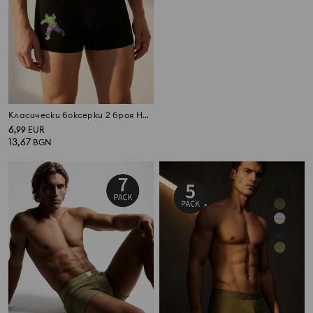
Класически боксерки 2 броя Hulk
Памучни боксерки Classic комплект от 5
6
12
,
99
EUR
,
99
EUR
13,67
25,41
BGN
BGN