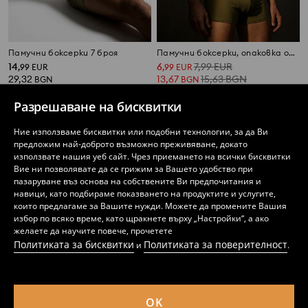
Памучни боксерки 7 броя
Памучни боксерки, опаковка от 5 броя
14
6
7,99
EUR
,
99
EUR
,
99
EUR
29,32
13,67
15,63
BGN
BGN
BGN
Разрешаване на бисквитки
Ние използваме бисквитки или подобни технологии, за да Ви
предложим най-доброто възможно преживяване, докато
използвате нашия уеб сайт. Чрез приемането на всички бисквитки
Вие ни позволявате да се грижим за Вашето удобство при
пазаруване въз основа на собствените Ви предпочитания и
навици, като подбираме показването на продуктите и услугите,
които предлагаме за Вашите нужди. Можете да промените Вашия
избор по всяко време, като щракнете върху „Настройки“, а ако
желаете да научите повече, прочетете
Политиката за бисквитки
Политиката за поверителност
и
.
OK
Класически боксерки 3 броя
Памучни боксерки 2 броя Garfield