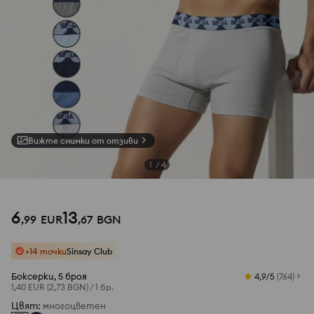
Вижте снимки от отзиви
1
/
4
6
13
,
99
EUR
,
67
BGN
+14 точки
Sinsay Club
Боксерки, 5 броя
4,9/5
(
764
)
1,40 EUR
(2,73 BGN)
/
1 бр.
Цвят
:
многоцветен