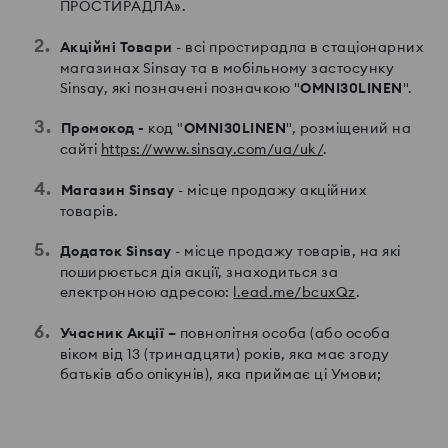
ПРОСТИРАДЛА».
Акційні Товари
- всі простирадла в стаціонарних
магазинах Sinsay та в мобільному застосунку
Sinsay, які позначені позначкою "
OMNI30LINEN
".
Промокод
-
код "
OMNI30LINEN
", розміщений на
сайті
https://www.sinsay.com/ua/uk/
.
Магазин Sinsay
- місце продажу акційних
товарів.
Додаток Sinsay
- місце продажу товарів, на які
поширюється дія акції, знаходиться за
електронною адресою:
l.ead.me/bcuxQz
.
Учасник Акції –
повнолітня особа (або особа
віком від 13 (тринадцяти) років, яка має згоду
батьків або опікунів), яка приймає ці Умови;