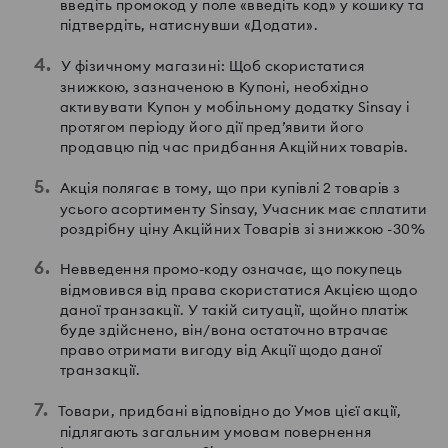
введіть промокод у поле «введіть код» у кошику та
підтвердіть, натиснувши «Додати».
У фізичному магазині: Щоб скористатися
знижкою, зазначеною в Купоні, необхідно
активувати Купон у мобільному додатку Sinsay і
протягом періоду його дії пред’явити його
продавцю під час придбання Акційних товарів.
Акція полягає в тому, що при купівлі 2 товарів з
усього асортименту Sinsay, Учасник має сплатити
роздрібну ціну Акційних Tоварів зі знижкою -30%
Невведення промо-коду означає, що покупець
відмовився від права скористатися Акцією щодо
даної транзакції. У такій ситуації, щойно платіж
буде здійснено, він/вона остаточно втрачає
право отримати вигоду від Акції щодо даної
транзакції.
Товари, придбані відповідно до Умов цієї акції,
підлягають загальним умовам повернення