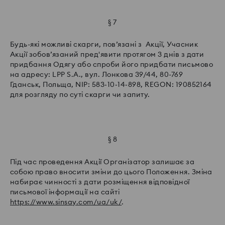
§ 7
Будь-які можливі скарги, пов’язані з Акції, Учасник
Акції зобов’язаний пред'явити протягом 3 днів з дати
придбання Одягу або спроби його придбати письмово
на адресу: LPP S.A., вул. Лонкова 39/44, 80-769
Гданськ, Польща, NIP: 583‑10‑14‑898, REGON: 190852164
для розгляду по суті скарги чи запиту.
§ 8
Під час проведення Акції Організатор залишає за
собою право вносити зміни до цього Положення. Зміна
набирає чинності з дати розміщення відповідної
письмової інформації на сайті
https://www.sinsay.com/ua/uk/
.