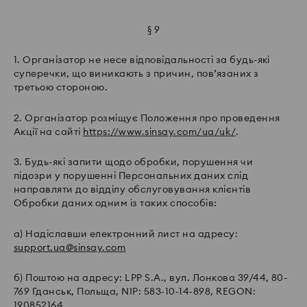
§ 9
1. Організатор не несе відповідальності за будь-які
суперечки, що виникають з причин, пов’язаних з
третьою стороною.
2. Організатор розміщує Положення про проведення
Акції на сайті
https://www.sinsay.com/ua/uk/
.
3. Будь-які запити щодо обробки, порушення чи
підозри у порушенні Персональних даних слід
направляти до відділу обслуговування клієнтів
Обробки даних одним із таких способів:
a) Надіславши електронний лист на адресу:
support.ua@sinsay.com
б) Поштою на адресу: LPP S.A., вул. Лонкова 39/44, 80-
769 Гданськ, Польща, NIP: 583‑10‑14‑898, REGON:
190852164