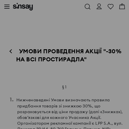
УМОВИ ПРОВЕДЕННЯ АКЦІЇ "-30%
НА ВСІ ПРОСТИРАДЛА"
§ 1
Нижченаведені Умови визначають правила
придбання товарів зі знижкою 30%, що
розраховується від ціни продажу (далі «Знижка»),
обов’язкові для кожного Учасника Акції.
Організатором рекламної кампанії є LPP S.A., вул.
Лонкова 39/44, 80-769 Гданськ, Польща, NIP: