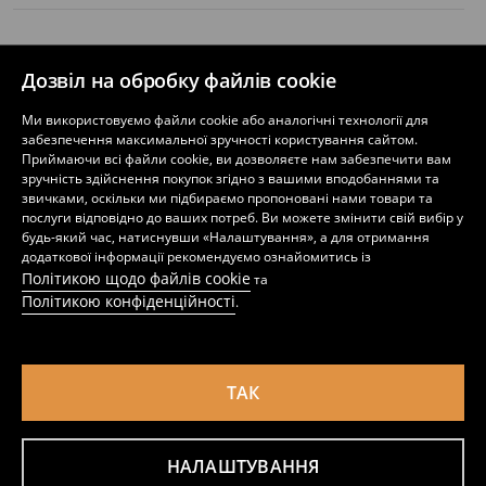
ДІЗНАТИСЯ БІЛЬШЕ
Дозвіл на обробку файлів cookie
Ми використовуємо файли cookie або аналогічні технології для
забезпечення максимальної зручності користування сайтом.
Приймаючи всі файли cookie, ви дозволяєте нам забезпечити вам
ЗАВАНТАЖТЕ ДОДАТОК
зручність здійснення покупок згідно з вашими вподобаннями та
звичками, оскільки ми підбираємо пропоновані нами товари та
послуги відповідно до ваших потреб. Ви можете змінити свій вибір у
будь-який час, натиснувши «Налаштування», а для отримання
додаткової інформації рекомендуємо ознайомитись із
Політикою щодо файлів cookie
та
Україна (Ukraine)
Політикою конфіденційності
.
ТАК
Політика конфіденційності
Налаштування файлів cookie
Політика конфіденційності - cookies
Список файлів cookie
Список довірених партнерів
НАЛАШТУВАННЯ