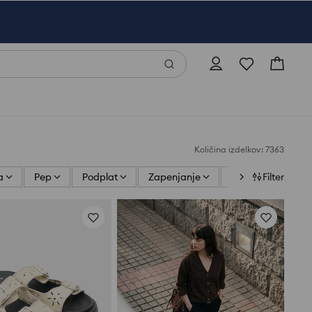
Količina izdelkov: 7363
a
Pep
Podplat
Zapenjanje
Prst
Filter
Zgoraj