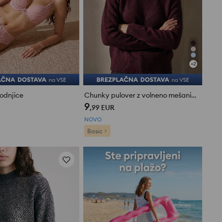
+
2
odnjice
Chunky pulover z volneno mešanico
9
ne (12)
,99
EUR
NOVO
Basic