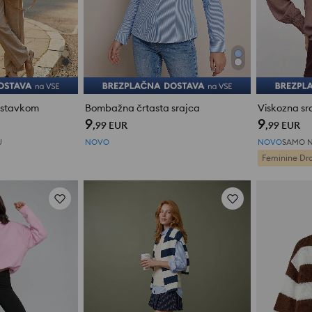
 vstavkom
Bombažna črtasta srajca
9
9
,99
EUR
,99
EUR
U
NOVO
NOVO
SAMO N
Feminine Dr