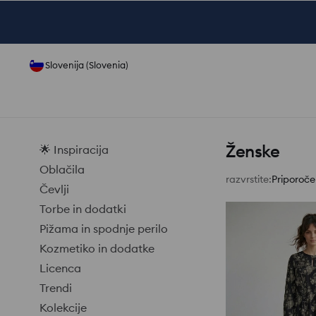
Slovenija (Slovenia)
Ženske
🌟 Inspiracija
Oblačila
razvrstite
:
Priporoč
Čevlji
Torbe in dodatki
Pižama in spodnje perilo
Kozmetiko in dodatke
Licenca
Trendi
Kolekcije