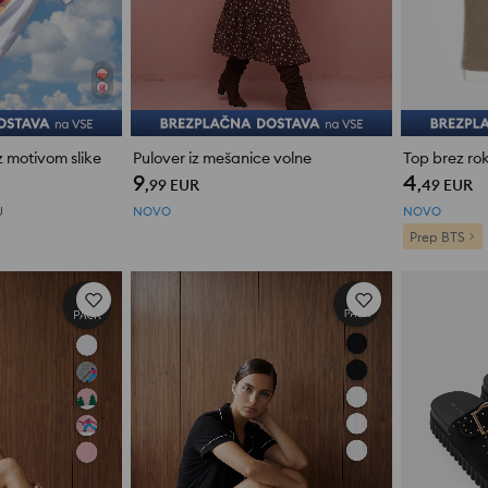
 motivom slike
Pulover iz mešanice volne
9
4
,99
EUR
,49
EUR
U
NOVO
NOVO
Prep BTS