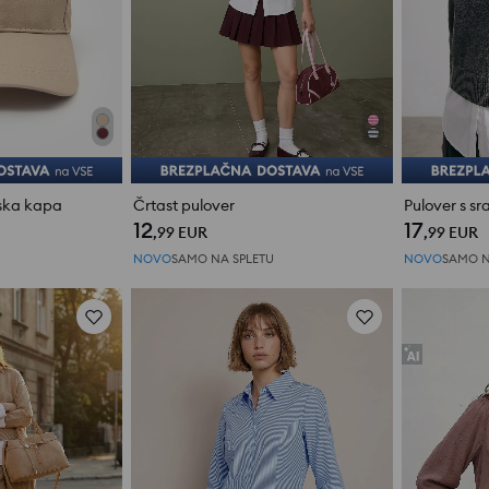
ska kapa
Črtast pulover
Pulover s s
12
17
,99
EUR
,99
EUR
NOVO
SAMO NA SPLETU
NOVO
SAMO N