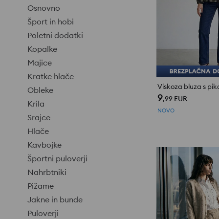
Osnovno
Šport in hobi
Poletni dodatki
Kopalke
Majice
Kratke hlače
Viskoza bluza s pi
Obleke
9
,99
EUR
Krila
NOVO
Srajce
Hlače
Kavbojke
Športni puloverji
Nahrbtniki
Pižame
Jakne in bunde
Puloverji