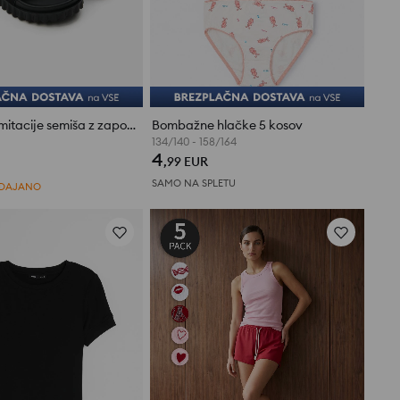
Natikači iz imitacije semiša z zaponkami in zakovicami
Bombažne hlačke 5 kosov
134/140 - 158/164
ne (28)
4
,99
EUR
SAMO NA SPLETU
ODAJANO