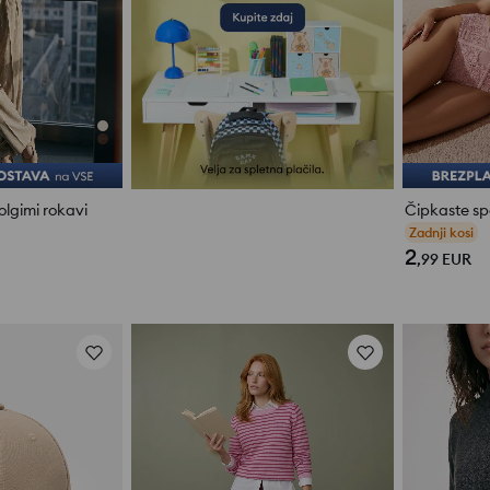
olgimi rokavi
Čipkaste sp
oce
2
,99
EUR