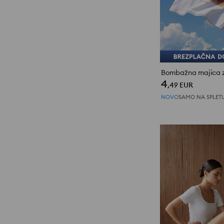
Bombažna majica z
4
,49
EUR
NOVO
SAMO NA SPLET