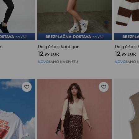
em
Dolg črtast kardigan
Dolg črtast
12
12
,99
EUR
,99
EUR
NOVO
SAMO NA SPLETU
NOVO
SAMO N