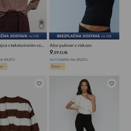
Viskozna srajca s teksturiranim vzorcem
Ažur pulover z viskozo
9
,99
EUR
A SPLETU
NOVO
SAMO NA SPLETU
op
Basic