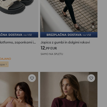
Natikači s platformo, zaponkami in ažurnim vzorcem
Jopica z gumbi in dolgimi rokavi
12
ne (14)
,99
EUR
SAMO NA SPLETU
ODAJANO
ape