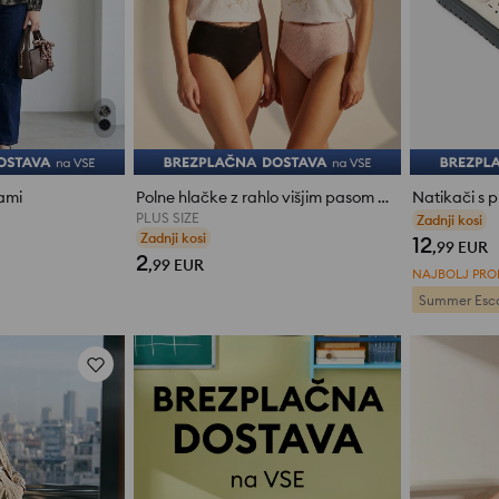
kami
Polne hlačke z rahlo višjim pasom 2 kosa
PLUS SIZE
oce
ocene (24)
12
,99
EUR
2
,99
EUR
NAJBOLJ PR
Summer Esc