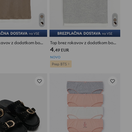
Top brez rokavov z dodatkom bombaža
Top brez rokavov z dodatkom bombaža
4
,49
EUR
NOVO
Prep BTS