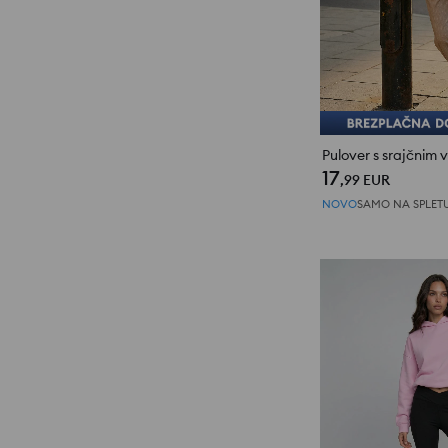
Pulover s srajčnim
17
,99
EUR
NOVO
SAMO NA SPLET