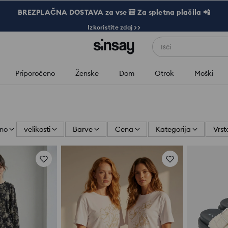
BREZPLAČNA DOSTAVA za vse 🎒 Za spletna plačila 📲
Izkoristite zdaj >>
Išči
Priporočeno
Ženske
Dom
Otrok
Moški
eno
velikosti
Barve
Cena
Kategorija
Vrst