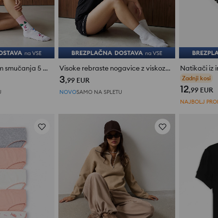
Nogavice z motivom smučanja 5 pack
Visoke rebraste nogavice z viskozo 5 pack
3
oce
,99
EUR
12
,99
EUR
U
NOVO
SAMO NA SPLETU
NAJBOLJ PR