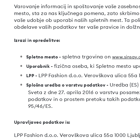
Varovanje informacij in spoštovanje vaše zasebnos
mesto, sta za nas ključnega pomena, zato skrbimo
vaše udobje ob uporabi naših spletnih mest. Ta poli
obdelave vaših podatkov ter vaše pravice in dolžn
Izrazi in opredelitve:
spletna trgovina on
Spletno mesto -
www.sinsay.c
fizična oseba, ki Spletno mesto up
Uporabnik -
LPP Fashion d.o.o. Verovškova ulica 55a 
LPP -
Uredba (ES)
Splošna uredba o varstvu podatkov -
Sveta z dne 27. aprila 2016 o varstvu posame
podatkov in o prostem pretoku takih podatkov
95/46/ES.
Upravljavec podatkov is:
LPP Fashion d.o.o. Verovškova ulica 55a 1000 Ljubl