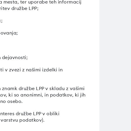
 mesta, ter uporabe teh informacij
ritev družbe LPP;
c;
povanja;
h dejavnosti;
i v zvezi z našimi izdelki in
 znamk družbe LPP v skladu z vašimi
v, ki so anonimni, in podatkov, ki jih
eno osebo.
teres družbe LPP v obliki
o varstvu podatkov).