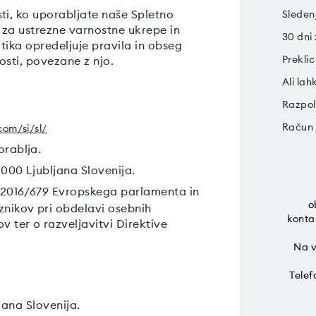
ti, ko uporabljate naše Spletno
Sleden
 za ustrezne varnostne ukrepe in
30 dni 
tika opredeljuje pravila in obseg
Preklic
osti, povezane z njo.
Ali la
Razpol
Račun 
om/si/sl/
orablja.
1000 Ljubljana Slovenija.
 2016/679 Evropskega parlamenta in
o
znikov pri obdelavi osebnih
kontak
 ter o razveljavitvi Direktive
Na v
Telef
jana Slovenija.