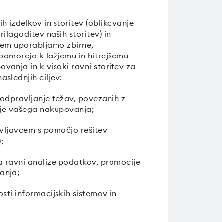
izdelkov in storitev (oblikovanje
rilagoditev naših storitev) in
 tem uporabljamo zbirne,
ipomorejo k lažjemu in hitrejšemu
anja in k visoki ravni storitev za
slednjih ciljev:
 odpravljanje težav, povezanih z
cije vašega nakupovanja;
avljavcem s pomočjo rešitev
);
 na ravni analize podatkov, promocije
anja;
sti informacijskih sistemov in