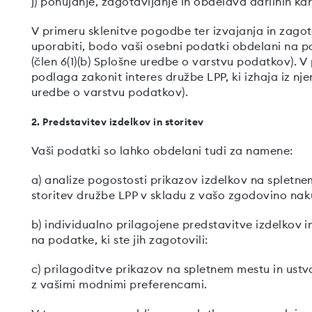
j) ponujanje, zagotavljanje in obdelava darilnih ka
V primeru sklenitve pogodbe ter izvajanja in zagota
uporabiti, bodo vaši osebni podatki obdelani na 
(člen 6(1)(b) Splošne uredbe o varstvu podatkov). V
podlaga zakonit interes družbe LPP, ki izhaja iz nje
uredbe o varstvu podatkov).
2. Predstavitev izdelkov in storitev
Vaši podatki so lahko obdelani tudi za namene:
a) analize pogostosti prikazov izdelkov na spletne
storitev družbe LPP v skladu z vašo zgodovino nak
b) individualno prilagojene predstavitve izdelkov 
na podatke, ki ste jih zagotovili:
c) prilagoditve prikazov na spletnem mestu in ustv
z vašimi modnimi preferencami.