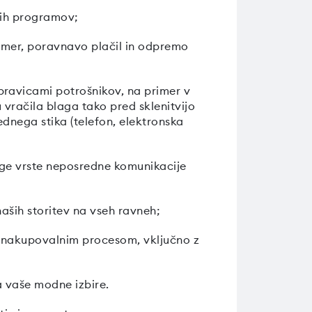
skih programov;
primer, poravnavo plačil in odpremo
pravicami potrošnikov, na primer v
 vračila blaga tako pred sklenitvijo
dnega stika (telefon, elektronska
ruge vrste neposredne komunikacije
naših storitev na vseh ravneh;
z nakupovalnim procesom, vključno z
a vaše modne izbire.