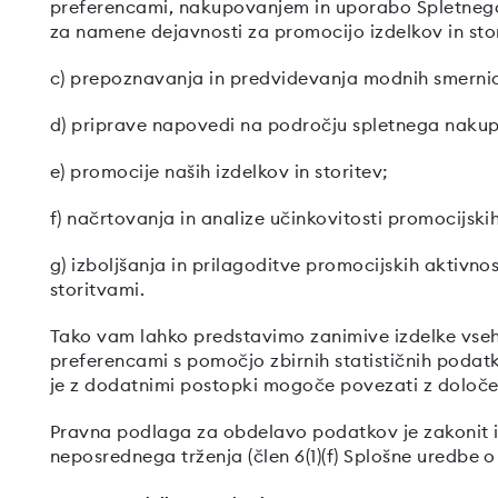
preferencami, nakupovanjem in uporabo Spletnega
za namene dejavnosti za promocijo izdelkov in sto
c) prepoznavanja in predvidevanja modnih smerni
d) priprave napovedi na področju spletnega naku
e) promocije naših izdelkov in storitev;
f) načrtovanja in analize učinkovitosti promocijski
g) izboljšanja in prilagoditve promocijskih aktivnost
storitvami.
Tako vam lahko predstavimo zanimive izdelke vseh
preferencami s pomočjo zbirnih statističnih podatko
je z dodatnimi postopki mogoče povezati z določ
Pravna podlaga za obdelavo podatkov je zakonit in
neposrednega trženja (člen 6(1)(f) Splošne uredbe 