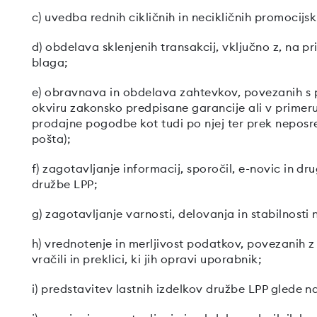
c) uvedba rednih cikličnih in necikličnih promocij
d) obdelava sklenjenih transakcij, vključno z, na 
blaga;
e) obravnava in obdelava zahtevkov, povezanih s 
okviru zakonsko predpisane garancije ali v primeru
prodajne pogodbe kot tudi po njej ter prek neposre
pošta);
f) zagotavljanje informacij, sporočil, e-novic in d
družbe LPP;
g) zagotavljanje varnosti, delovanja in stabilnosti 
h) vrednotenje in merljivost podatkov, povezanih 
vračili in preklici, ki jih opravi uporabnik;
i) predstavitev lastnih izdelkov družbe LPP glede n