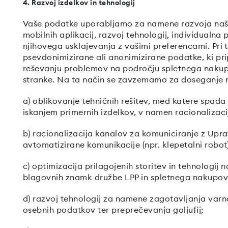
4. Razvoj izdelkov in tehnologij
Vaše podatke uporabljamo za namene razvoja naših 
mobilnih aplikacij, razvoj tehnologij, individualna p
njihovega usklajevanja z vašimi preferencami. Pri
psevdonimizirane ali anonimizirane podatke, ki pr
reševanju problemov na področju spletnega nakupov
stranke. Na ta način se zavzemamo za doseganje na
a) oblikovanje tehničnih rešitev, med katere spada
iskanjem primernih izdelkov, v namen racionaliza
b) racionalizacija kanalov za komuniciranje z Upr
avtomatizirane komunikacije (npr. klepetalni robot
c) optimizacija prilagojenih storitev in tehnologij
blagovnih znamk družbe LPP in spletnega nakupov
d) razvoj tehnologij za namene zagotavljanja varno
osebnih podatkov ter preprečevanja goljufij;