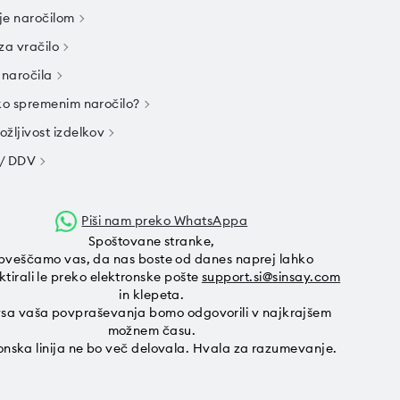
je naročilom
za vračilo
 naročila
hko spremenim naročilo?
ožljivost izdelkov
/ DDV
Piši nam preko WhatsAppa
Spoštovane stranke,
bveščamo vas, da nas boste od danes naprej lahko
tirali le preko elektronske pošte
support.si@sinsay.com
in klepeta.
sa vaša povpraševanja bomo odgovorili v najkrajšem
možnem času.
onska linija ne bo več delovala. Hvala za razumevanje.