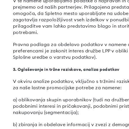
V te namene uporabljamo podatke o napravah in ob
prejmemo od naših partnerjev. Prilagojena predstav
omogoča, da Spletno mesto uporabljate na udoben 
zagotavlja razpoložljivost vseh izdelkov v ponudb
prilagoditve vam lahko predstavimo blago in storit
potrebami.
Pravna podlaga za obdelavo podatkov v namene us
preferencami je zakonit interes družbe LPP v obliki 
Splošne uredbe o varstvu podatkov).
3. Oglaševanje in tržne raziskave, analiza podatkov
V okviru analize podatkov, vključno s tržnimi raz
za naše lastne promocijske potrebe za namene:
a) oblikovanja skupin uporabnikov (tudi na družben
podobnimi interesi in pričakovanji, podobnimi pris
nakupovanju (segmentacija);
b) zbiranja in obdelave informacij v zvezi z demo