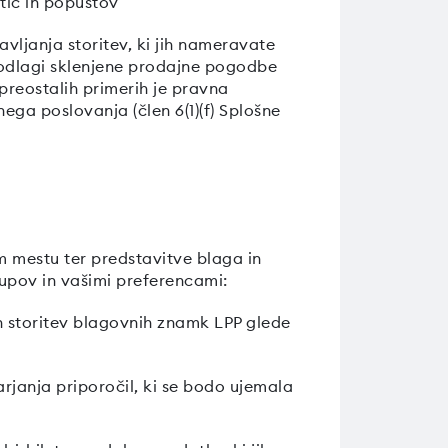
rtic in popustov
vljanja storitev, ki jih nameravate
podlagi sklenjene prodajne pogodbe
 preostalih primerih je pravna
nega poslovanja (člen 6(1)(f) Splošne
m mestu ter predstavitve blaga in
upov in vašimi preferencami:
in storitev blagovnih znamk LPP glede
arjanja priporočil, ki se bodo ujemala