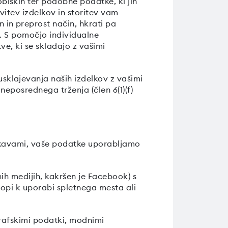
iskih ter podobne podatke, ki jih
itev izdelkov in storitev vam
in preprost način, hkrati pa
i. S pomočjo individualne
ve, ki se skladajo z vašimi
klajevanja naših izdelkov z vašimi
neposrednega trženja (člen 6(1)(f)
iskavami, vaše podatke uporabljamo
ih medijih, kakršen je Facebook) s
topi k uporabi spletnega mesta ali
grafskimi podatki, modnimi