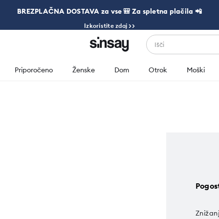
BREZPLAČNA DOSTAVA za vse 🎒 Za spletna plačila 📲
Izkoristite zdaj >>
Išči
Priporočeno
Ženske
Dom
Otrok
Moški
Pogos
Znižan