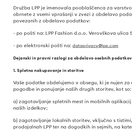
Družba LPP je imenovala pooblaščenca za varstvo
obrnete z vsemi vprašanji v zvezi z obdelavo podat
povezanih z obdelavo podatkov:
- po pošti na: LPP Fashion d.o.o. Verovškova ulica 
- po elektronski pošti na:
dataprivacy@lpp.com
Dejanski in pravni razlogi za obdelavo osebnih podatkov
1. Spletno nakupovanje in storitve
Vaše podatke obdelujemo v obsegu, ki je nujen za u
pogodbe in ponujanje naših drugih storitev, kot so:
a) zagotavljanje spletnih mest in mobilnih aplikac
naših izdelkov;
b) zagotavljanje lokalnih storitev, vključno s tistimi
prodajalnah LPP ter na dogodkih in sejmih, na kate