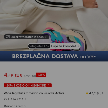
Poglej fotografije iz ocen
Kupi ta komplet
fotografije
1
/
5
4
,
49
EUR
-50%
8
,
99
EUR
-20%
S KODO
OMNI20MORE
Wide leg hlače z mešanico viskoze Active
4,6/5
(
21
)
PRIHAJA KMALU
Barva
:
krema