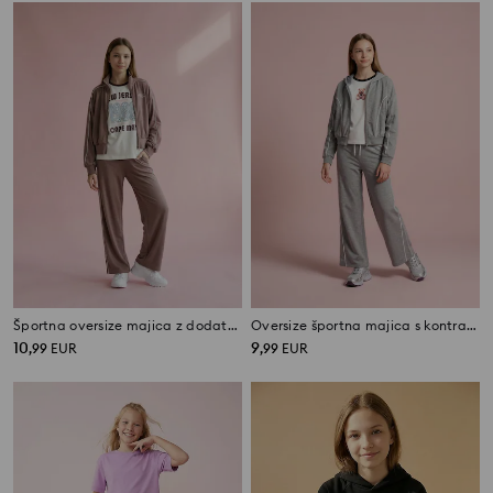
Športna oversize majica z dodatkom viskoze Active
Oversize športna majica s kontrastnimi črtami Active
10
9
,
99
EUR
,
99
EUR