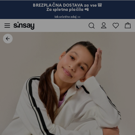
BREZPLAČNA DOSTAVA za vse 🎒
Za spletna plačila 📲
Izkoristite zdaj >>