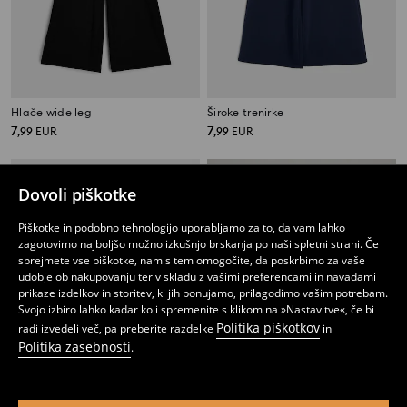
Hlače wide leg
Široke trenirke
7
7
,
99
EUR
,
99
EUR
Dovoli piškotke
Piškotke in podobno tehnologijo uporabljamo za to, da vam lahko
zagotovimo najboljšo možno izkušnjo brskanja po naši spletni strani. Če
sprejmete vse piškotke, nam s tem omogočite, da poskrbimo za vaše
udobje ob nakupovanju ter v skladu z vašimi preferencami in navadami
prikaze izdelkov in storitev, ki jih ponujamo, prilagodimo vašim potrebam.
Svojo izbiro lahko kadar koli spremenite s klikom na »Nastavitve«, če bi
Politika piškotkov
radi izvedeli več, pa preberite razdelke
in
Politika zasebnosti
.