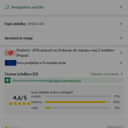
Brezplačno vračilo
Opis izdelka
295IO-01X
Sestava in nega
Dodatni -20% popust na Znižanje ob nakupu vsaj 2 izdelkov
(Pogoji)
Smo podjetje iz Evropske unije
Ocene izdelkov
(
21
)
Oglejte si mnenja
Vse ocene so preverjene.
Kako deluje ocenjevanje?
Se je izdelek dobro prilegal?
4,6/5
manjši
0
%
idealno
92
%
večji
8
%
2026-07-27