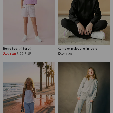
Basic športni šortki
Komplet puloverja in legic
2
3,99
EUR
12
,
99
EUR
,
99
EUR