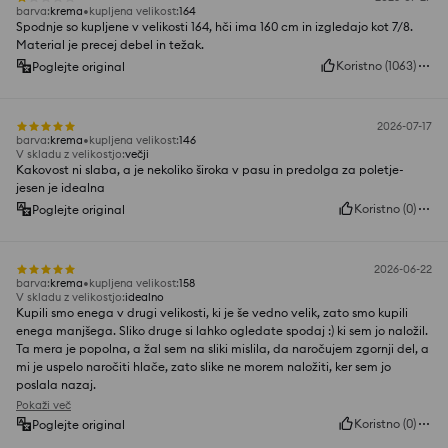
barva
:
krema
kupljena velikost
:
164
Spodnje so kupljene v velikosti 164, hči ima 160 cm in izgledajo kot 7/8.
Material je precej debel in težak.
Koristno
(
1063
)
Poglejte original
2026-07-17
barva
:
krema
kupljena velikost
:
146
V skladu z velikostjo
:
večji
Kakovost ni slaba, a je nekoliko široka v pasu in predolga za poletje-
jesen je idealna
Koristno
(
0
)
Poglejte original
2026-06-22
barva
:
krema
kupljena velikost
:
158
V skladu z velikostjo
:
idealno
Kupili smo enega v drugi velikosti, ki je še vedno velik, zato smo kupili
enega manjšega. Sliko druge si lahko ogledate spodaj :) ki sem jo naložil.
Ta mera je popolna, a žal sem na sliki mislila, da naročujem zgornji del, a
mi je uspelo naročiti hlače, zato slike ne morem naložiti, ker sem jo
poslala nazaj.
Pokaži več
Koristno
(
0
)
Poglejte original