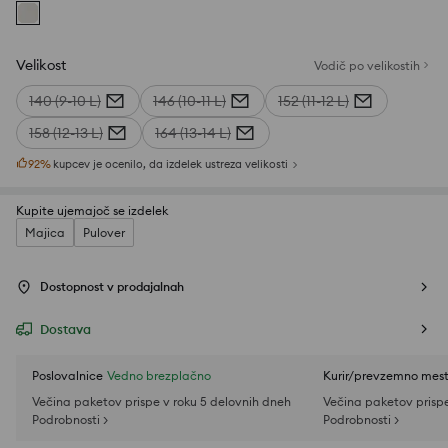
Velikost
Vodič po velikostih
140 (9-10 L)
146 (10-11 L)
152 (11-12 L)
158 (12-13 L)
164 (13-14 L)
92
%
kupcev je ocenilo, da izdelek ustreza velikosti
Kupite ujemajoč se izdelek
Majica
Pulover
Dostopnost v prodajalnah
Dostava
Poslovalnice
Vedno brezplačno
Kurir/prevzemno mes
Večina paketov prispe v roku 5 delovnih dneh
Večina paketov prispe
Podrobnosti >
Podrobnosti >