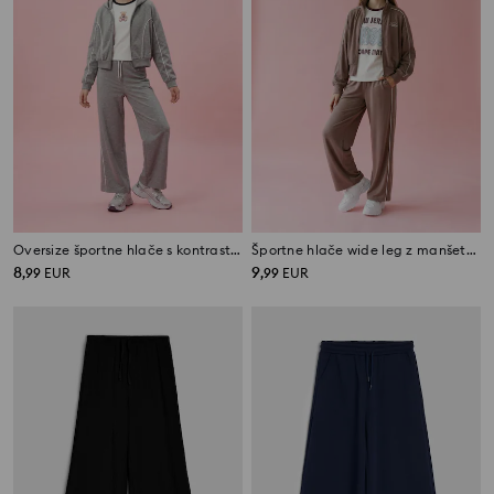
Oversize športne hlače s kontrastnim paspulom Active
Športne hlače wide leg z manšetami in dodatkom viskoze Active
8
9
,
99
EUR
,
99
EUR