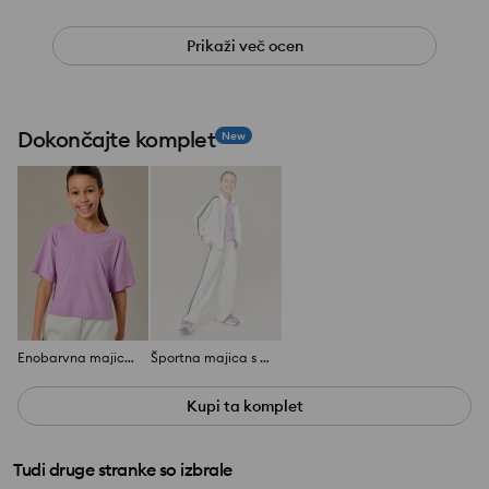
Prikaži več ocen
Dokončajte komplet
New
Enobarvna majica s kratkimi rokavi
Športna majica s kapuco in viskoznim mešancem Active
Kupi ta komplet
Tudi druge stranke so izbrale