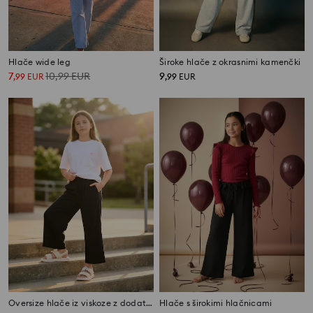
Hlače wide leg
Široke hlače z okrasnimi kamenčki
7
10,99
EUR
9
,
99
EUR
,
99
EUR
Oversize hlače iz viskoze z dodatkom lana
Hlače s širokimi hlačnicami