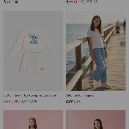
8
4
7,49
EUR
,
99
EUR
,
99
EUR
Stitch trenirka komplet: pulover in kratke hlače
Rebrasta majica
8
10,99
EUR
2
,
99
EUR
,
99
EUR