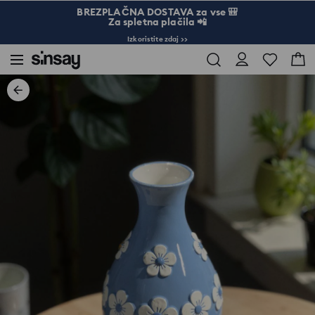
BREZPLAČNA DOSTAVA za vse 🎒
Za spletna plačila 📲
Izkoristite zdaj >>