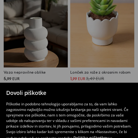
Vaza nepravilne oblike
Lonček za rože z okrasnim robom
5
1
3,49
EUR
,
99
EUR
,
99
EUR
Dovoli piškotke
Piškotke in podobno tehnologijo uporabljamo za to, da vam lahko
zagotovimo najboljšo možno izkušnjo brskanja po naši spletni strani. Če
sprejmete vse piškotke, nam s tem omogočite, da poskrbimo za vaše
udobje ob nakupovanju ter v skladu z vašimi preferencami in navadami
prikaze izdelkov in storitev, ki jih ponujamo, prilagodimo vašim potrebam.
Svojo izbiro lahko kadar koli spremenite s klikom na »Nastavitve«, če bi
Politika piškotkov