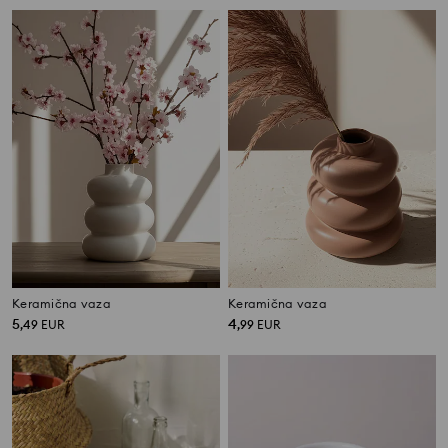
Keramična vaza
Keramična vaza
5
4
,
49
EUR
,
99
EUR