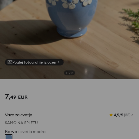
Poglej fotografije iz ocen
1
/
3
7
,
49
EUR
Vaza za cvetje
4,5/5
(
33
)
SAMO NA SPLETU
Barva
:
svetlo modra