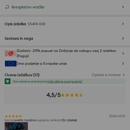
Brezplačno vračilo
Opis izdelka
554FX-50X
Sestava in nega
Dodatni -20% popust na Znižanje ob nakupu vsaj 2 izdelkov
(Pogoji)
Smo podjetje iz Evropske unije
Ocene izdelkov
(
33
)
Oglejte si mnenja
Vse ocene so preverjene.
Kako deluje ocenjevanje?
4,5/5
2026-03-21
barva
:
svetlo modra
kupljena velikost
:
En izdelek