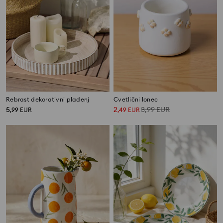
Rebrast dekorativni pladenj
Cvetlični lonec
5
2
3,99
EUR
,
99
EUR
,
49
EUR