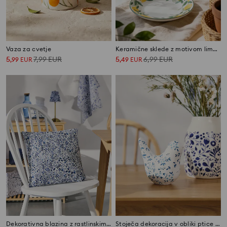
Vaza za cvetje
Keramične sklede z motivom limon 2 pack
5
7,99
EUR
5
6,99
EUR
,
99
EUR
,
49
EUR
Dekorativna blazina z rastlinskim motivom
Stoječa dekoracija v obliki ptice s cvetličnim motivom