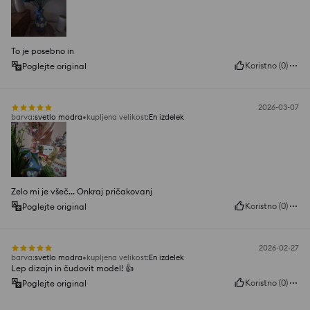
To je posebno in
Koristno
(
0
)
Poglejte original
2026-03-07
barva
:
svetlo modra
kupljena velikost
:
En izdelek
Zelo mi je všeč... Onkraj pričakovanj
Koristno
(
0
)
Poglejte original
2026-02-27
barva
:
svetlo modra
kupljena velikost
:
En izdelek
Lep dizajn in čudovit model! 👍️
Koristno
(
0
)
Poglejte original