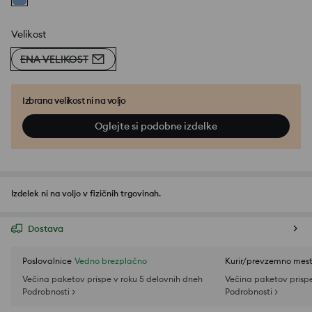
Velikost
ENA VELIKOST
Izbrana velikost ni na voljo
Oglejte si podobne izdelke
Izdelek ni na voljo v fizičnih trgovinah.
Dostava
Poslovalnice
Vedno brezplačno
Kurir/prevzemno mes
Večina paketov prispe v roku 5 delovnih dneh
Večina paketov prispe
Podrobnosti >
Podrobnosti >