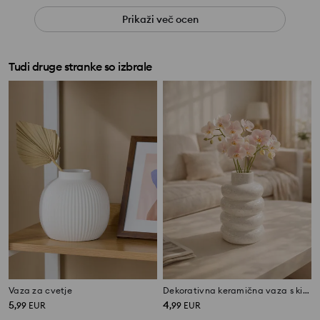
Prikaži več ocen
Tudi druge stranke so izbrale
Vaza za cvetje
Dekorativna keramična vaza s kiparsko obliko
5
4
,
99
EUR
,
99
EUR