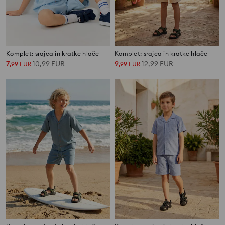
Komplet: srajca in kratke hlače
Komplet: srajca in kratke hlače
7
10,99
EUR
9
12,99
EUR
,
99
EUR
,
99
EUR