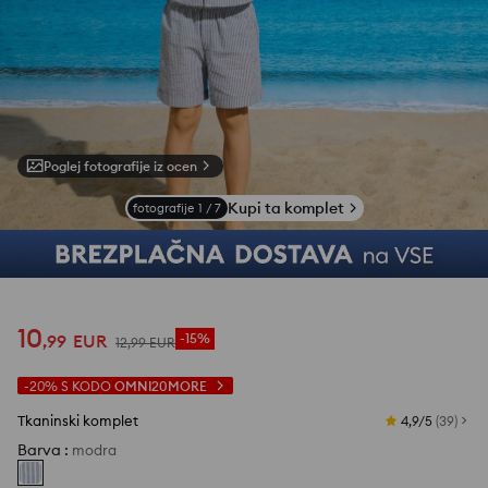
Poglej fotografije iz ocen
Kupi ta komplet
fotografije
1
/
7
10
,
99
EUR
-15%
12
,
99
EUR
-20%
S KODO
OMNI20MORE
Tkaninski komplet
4,9/5
(
39
)
Barva
:
modra