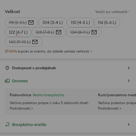
Velikost
Vodič po velikostih
98 (2-3 L)
104 (3-4 L)
110 (4-5 L)
116 (5-6 L)
122 (6-7 L)
128 (7-8 L)
134 (8-9 L)
140 (9-10 L)
100
%
kupcev je ocenilo, da izdelek ustreza velikosti
Dostopnost v prodajalnah
Dostava
Poslovalnice
Vedno brezplačno
Kurir/prevzemno mes
Večina paketov prispe v roku 5 delovnih dneh
Večina paketov prispe
Podrobnosti >
Podrobnosti >
Brezplačno vračilo