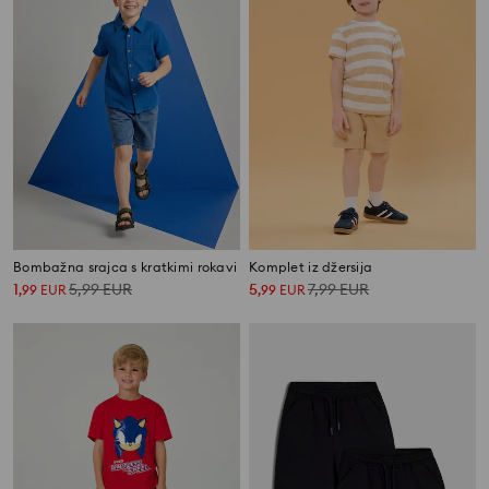
Bombažna srajca s kratkimi rokavi
Komplet iz džersija
1
5,99
EUR
5
7,99
EUR
,
99
EUR
,
99
EUR