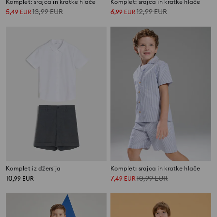
Komplet: srajca in kratke hlače
Komplet: srajca in kratke hlače
5
13,99
EUR
6
12,99
EUR
,
49
EUR
,
99
EUR
Komplet iz džersija
Komplet: srajca in kratke hlače
10
7
10,99
EUR
,
99
EUR
,
49
EUR