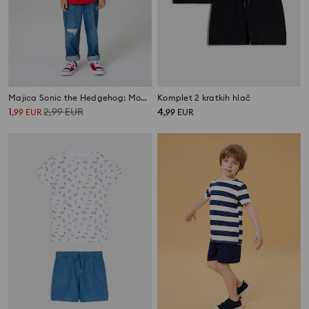
Majica Sonic the Hedgehog: Modern
Komplet 2 kratkih hlač
1
2,99
EUR
4
,
99
EUR
,
99
EUR