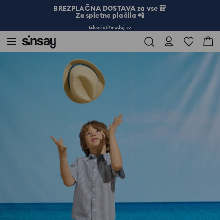
BREZPLAČNA DOSTAVA za vse 🎒
Za spletna plačila 📲
Izkoristite zdaj >>
Sinsay
Otrok
Dečki 3-10
Tkaninski komplet