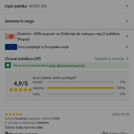
Opis izdelka
457EH-01X
Sestava in nega
Dodatni -20% popust na Znižanje ob nakupu vsaj 2 izdelkov
(Pogoji)
Smo podjetje iz Evropske unije
Ocene izdelkov
(
39
)
Oglejte si mnenja
Vse ocene so preverjene.
Kako deluje ocenjevanje?
Se je izdelek dobro prilegal?
4,9/5
manjši
0
%
idealno
100
%
večji
0
%
2026-07-28
barva
:
modra
kupljena velikost
:
104
V skladu z velikostjo
:
idealno
Točno tako kot na sliki!
Koristno
(
0
)
Poglejte original