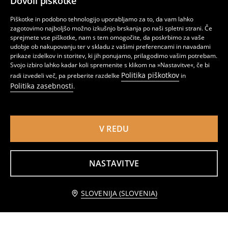
Dovoli piškotke
Piškotke in podobno tehnologijo uporabljamo za to, da vam lahko
zagotovimo najboljšo možno izkušnjo brskanja po naši spletni strani. Če
sprejmete vse piškotke, nam s tem omogočite, da poskrbimo za vaše
udobje ob nakupovanju ter v skladu z vašimi preferencami in navadami
prikaze izdelkov in storitev, ki jih ponujamo, prilagodimo vašim potrebam.
Svojo izbiro lahko kadar koli spremenite s klikom na »Nastavitve«, če bi
Politika piškotkov
radi izvedeli več, pa preberite razdelke
in
Politika zasebnosti
.
V REDU
Komplet iz džersija PAW Patrol
Bombažna srajca s kratkimi rokavi na črte
5
6,99
EUR
3
7,99
EUR
,
49
EUR
,
99
EUR
NASTAVITVE
Dodaj v košarico
SLOVENIJA (SLOVENIA)
10,99 EUR