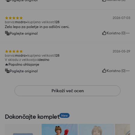
2026-07-03
barva
:
modra
kupljena velikost
:
128
Zelo lepo za poletje in po odlični ceni.
Koristno
(
0
)
Poglejte original
2026-05-29
barva
:
modra
kupljena velikost
:
128
V skladu z velikostjo
:
idealno
🔥Popolno ohlajanje
Koristno
(
0
)
Poglejte original
Prikaži več ocen
Dokončajte komplet
New