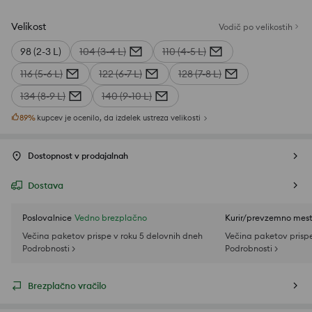
Velikost
Vodič po velikostih
98 (2-3 L)
104 (3-4 L)
110 (4-5 L)
116 (5-6 L)
122 (6-7 L)
128 (7-8 L)
134 (8-9 L)
140 (9-10 L)
89
%
kupcev je ocenilo, da izdelek ustreza velikosti
Dostopnost v prodajalnah
Dostava
Poslovalnice
Vedno brezplačno
Kurir/prevzemno mes
Večina paketov prispe v roku 5 delovnih dneh
Večina paketov prispe
Podrobnosti >
Podrobnosti >
Brezplačno vračilo