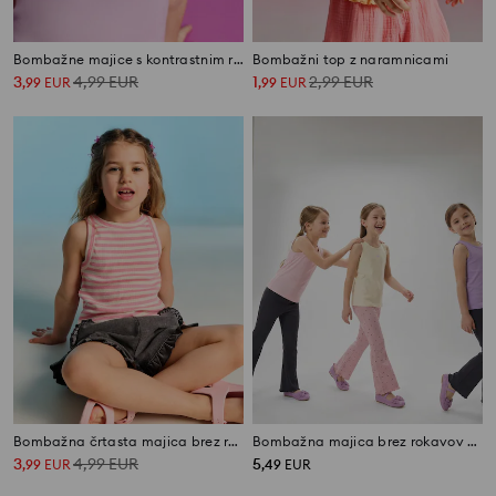
Bombažne majice s kontrastnim robom 2 pack
Bombažni top z naramnicami
3
4,99
EUR
1
2,99
EUR
,
99
EUR
,
99
EUR
Bombažna črtasta majica brez rokavov
Bombažna majica brez rokavov s potiskom 3 pack
3
4,99
EUR
5
,
99
EUR
,
49
EUR