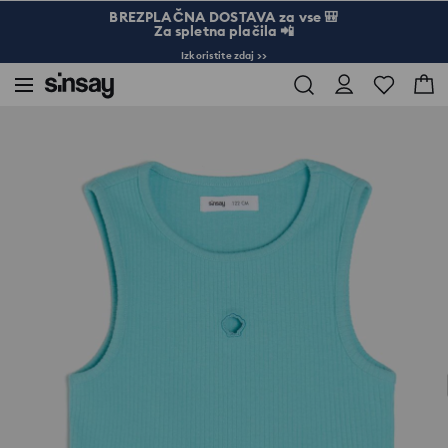
BREZPLAČNA DOSTAVA za vse 🎒
Za spletna plačila 📲
Izkoristite zdaj >>
Sinsay
Otrok
Deklice 3-10
Srajca z mešanico lana