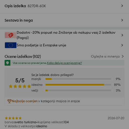
Opis izdelka
827DR-60X
Sestava in nega
Dodatni -20% popust na Znižanje ob nakupu vsaj 2 izdelkov
(Pogoji)
Smo podjetje iz Evropske unije
Ocene izdelkov
(
102
)
Oglejte si mnenja
Vse ocene so preverjene.
Kako deluje ocenjevanje?
Se je izdelek dobro prilegal?
5/5
manjši
9
%
idealno
89
%
večji
3
%
Najbolje ocenjen
v kategoriji majica in srajce
2026-07-20
barva
:
svetlo turkizna
kupljena velikost
:
104
V skladu z velikostjo
:
idealno