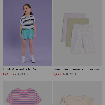
Bombažne kratke hlače
Bombažne kolesarske kratke hlače 3 pack
1
2,49
EUR
2
8,99
EUR
,
99
EUR
,
99
EUR