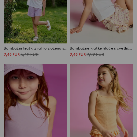
Bombažni kratki z rahlo zloženo strukturo
Bombažne kratke hlače s cvetličnim motivom
2
5,49
EUR
2
2,99
EUR
,
49
EUR
,
49
EUR