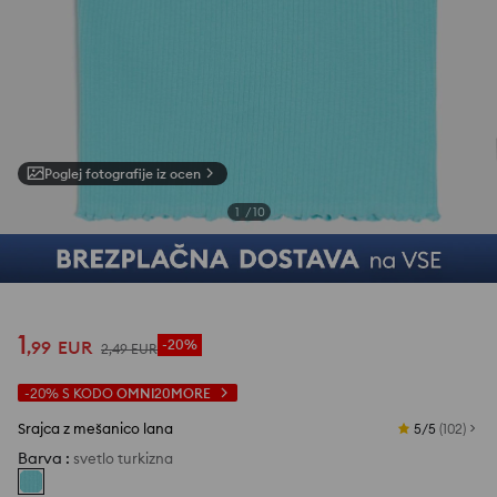
Poglej fotografije iz ocen
1
/
10
1
,
99
EUR
-20%
2
,
49
EUR
-20%
S KODO
OMNI20MORE
Srajca z mešanico lana
5/5
(
102
)
Barva
:
svetlo turkizna