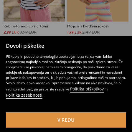
Rebrasta majica s črtami
Majica s kratkimi rokavi
2
3,99
EUR
1
2,49
EUR
,
99
EUR
,
99
EUR
Dovoli piškotke
Piškotke in podobno tehnologijo uporabljamo za to, da vam lahko
zagotovimo najboljšo možno izkušnjo brskanja po naši spletni strani. Če
sprejmete vse piškotke, nam s tem omogočite, da poskrbimo za vaše
udobje ob nakupovanju ter v skladu z vašimi preferencami in navadami
prikaze izdelkov in storitev, ki jih ponujamo, prilagodimo vašim potrebam.
Svojo izbiro lahko kadar koli spremenite s klikom na »Nastavitve«, če bi
Politika piškotkov
radi izvedeli več, pa preberite razdelke
in
Politika zasebnosti
.
V REDU
Bombažne majice 3 pack
Rebrasta majica z učinkom pranja