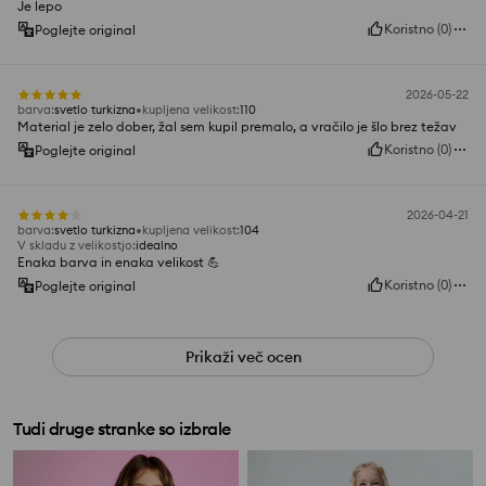
Je lepo
Koristno
(
0
)
Poglejte original
2026-05-22
barva
:
svetlo turkizna
kupljena velikost
:
110
Material je zelo dober, žal sem kupil premalo, a vračilo je šlo brez težav
Koristno
(
0
)
Poglejte original
2026-04-21
barva
:
svetlo turkizna
kupljena velikost
:
104
V skladu z velikostjo
:
idealno
Enaka barva in enaka velikost 💪
Koristno
(
0
)
Poglejte original
Prikaži več ocen
Tudi druge stranke so izbrale