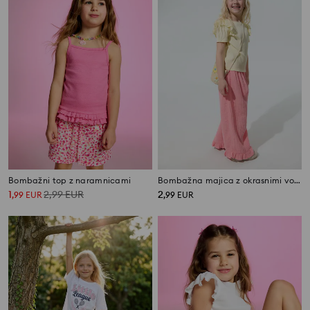
Bombažni top z naramnicami
Bombažna majica z okrasnimi volančki
1
2,99
EUR
2
,
99
EUR
,
99
EUR