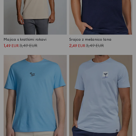
Majica s kratkimi rokavi
Srajca z mešanico lana
1
3,49
EUR
2
3,49
EUR
,
49
EUR
,
49
EUR