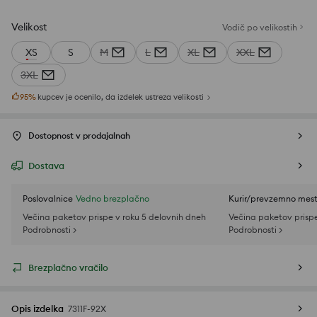
Velikost
Vodič po velikostih
XS
S
M
L
XL
XXL
3XL
95
%
kupcev je ocenilo, da izdelek ustreza velikosti
Dostopnost v prodajalnah
Dostava
Poslovalnice
Vedno brezplačno
Kurir/prevzemno mes
Večina paketov prispe v roku 5 delovnih dneh
Večina paketov prispe
Podrobnosti >
Podrobnosti >
Brezplačno vračilo
Opis izdelka
7311F-92X