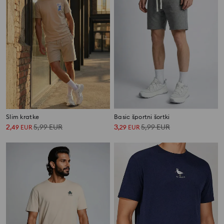
Slim kratke
Basic športni šortki
2
5,99
EUR
3
5,99
EUR
,
49
EUR
,
29
EUR