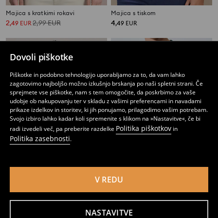
Majica s kratkimi rokavi
Majica s tiskom
2
2,99
EUR
4
,
49
EUR
,
49
EUR
Dovoli piškotke
Piškotke in podobno tehnologijo uporabljamo za to, da vam lahko
zagotovimo najboljšo možno izkušnjo brskanja po naši spletni strani. Če
sprejmete vse piškotke, nam s tem omogočite, da poskrbimo za vaše
udobje ob nakupovanju ter v skladu z vašimi preferencami in navadami
prikaze izdelkov in storitev, ki jih ponujamo, prilagodimo vašim potrebam.
Svojo izbiro lahko kadar koli spremenite s klikom na »Nastavitve«, če bi
Politika piškotkov
radi izvedeli več, pa preberite razdelke
in
Politika zasebnosti
.
V REDU
Majica s tiskom
Majica s tiskom
4
4
5,99
EUR
,
49
EUR
,
99
EUR
NASTAVITVE