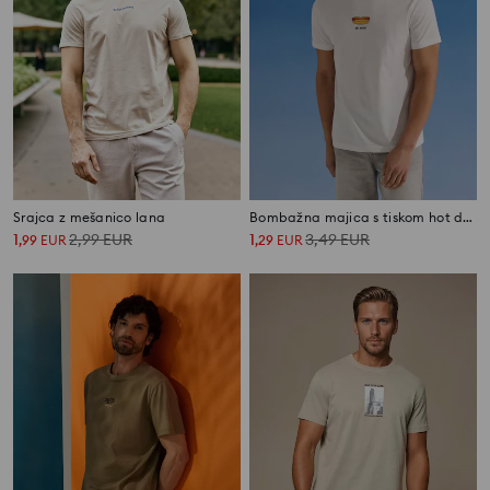
Srajca z mešanico lana
Bombažna majica s tiskom hot doga
1
2,99
EUR
1
3,49
EUR
,
99
EUR
,
29
EUR