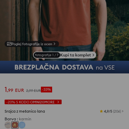
Poglej fotografije iz ocen
Kupi ta komplet
fotografije
1
/
7
1
,
99
EUR
-33%
2
,
99
EUR
-20%
S KODO
OMNI20MORE
Srajca z mešanico lana
4,9/5
(
206
)
Barva
:
karmin