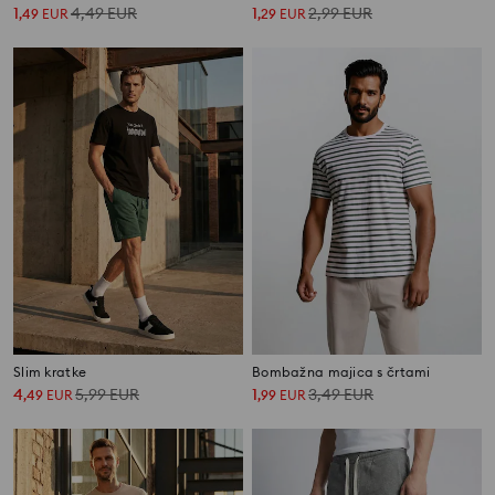
1
4,49
EUR
1
2,99
EUR
,
49
EUR
,
29
EUR
Slim kratke
Bombažna majica s črtami
4
5,99
EUR
1
3,49
EUR
,
49
EUR
,
99
EUR