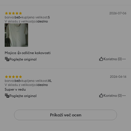
2026-07-06
barva
:
bež
kupljena velikost
:
S
V skladu z velikostjo
:
idealno
Majica 👍️ odlične kakovosti
Koristno
(
0
)
Poglejte original
2026-06-16
barva
:
bež
kupljena velikost
:
XL
V skladu z velikostjo
:
idealno
Super v redu
Koristno
(
0
)
Poglejte original
Prikaži več ocen