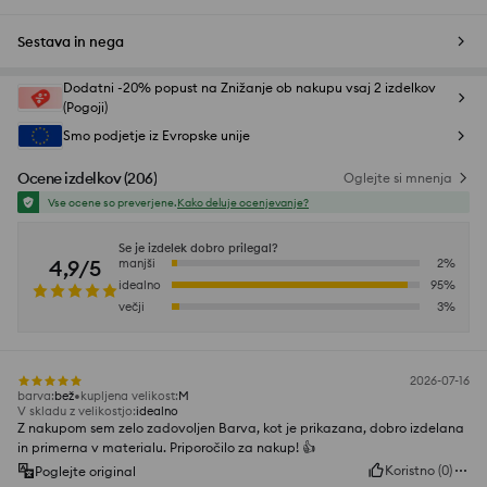
Sestava in nega
Dodatni -20% popust na Znižanje ob nakupu vsaj 2 izdelkov
(Pogoji)
Smo podjetje iz Evropske unije
Ocene izdelkov
(
206
)
Oglejte si mnenja
Vse ocene so preverjene.
Kako deluje ocenjevanje?
Se je izdelek dobro prilegal?
4,9/5
manjši
2
%
idealno
95
%
večji
3
%
2026-07-16
barva
:
bež
kupljena velikost
:
M
V skladu z velikostjo
:
idealno
Z nakupom sem zelo zadovoljen Barva, kot je prikazana, dobro izdelana
in primerna v materialu. Priporočilo za nakup! 👍
Koristno
(
0
)
Poglejte original