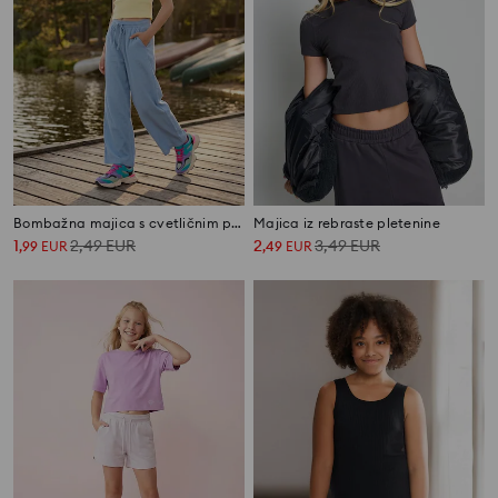
Bombažna majica s cvetličnim potiskom
Majica iz rebraste pletenine
1
2,49
EUR
2
3,49
EUR
,
99
EUR
,
49
EUR