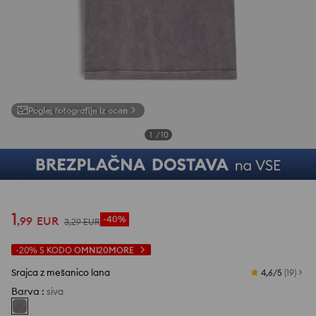
Poglej fotografije iz ocen
1
/
10
1
,
99
EUR
-40%
3
,
29
EUR
-20%
S KODO
OMNI20MORE
Srajca z mešanico lana
4,6/5
(
19
)
Barva
:
siva