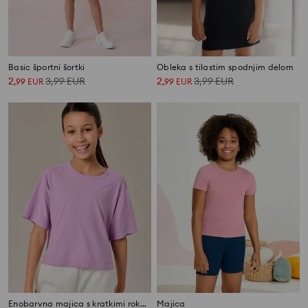
Basic športni šortki
Obleka s tilastim spodnjim delom
2
3,99
EUR
2
3,99
EUR
,
99
EUR
,
99
EUR
Enobarvna majica s kratkimi rokavi
Majica