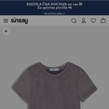
BREZPLAČNA DOSTAVA za vse 🎒
Za spletna plačila 📲
Izkoristite zdaj >>