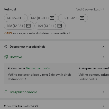
Velikost
Vodič po velikostih
140 (9-10 L)
146 (10-11 L)
152 (11-12 L)
158 (12-13 L)
164 (13-14 L)
75
%
kupcev je ocenilo, da izdelek ustreza velikosti
Dostopnost v prodajalnah
Dostava
Poslovalnice
Vedno brezplačno
Kurir/prevzemno mes
Večina paketov prispe v roku 5 delovnih dneh
Večina paketov prispe
Podrobnosti >
Podrobnosti >
Brezplačno vračilo
Opis izdelka
561EC-99X