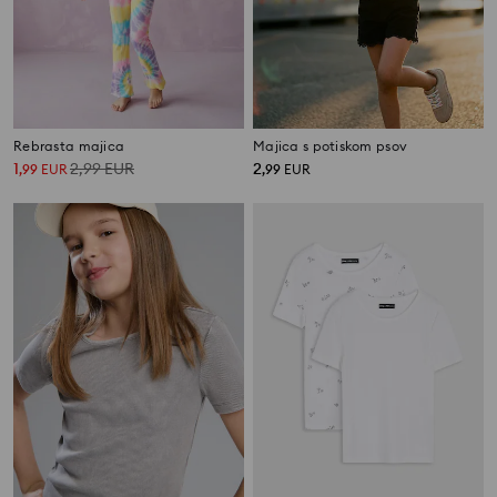
Rebrasta majica
Majica s potiskom psov
1
2,99
EUR
2
,
99
EUR
,
99
EUR