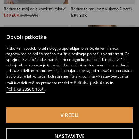
Rebrasta majica s kratkimi rokavi
Rebraste majice z viskozo 2 pack
1
3,99
EUR
5
,
49
EUR
,
99
EUR
Dovoli piškotke
Piškotke in podobno tehnologijo uporabljamo za to, da vam lahko
zagotovimo najboljšo možno izkušnjo brskanja po naši spletni strani. Če
sprejmete vse piškotke, nam s tem omogočite, da poskrbimo za vaše
udobje ob nakupovanju ter v skladu z vašimi preferencami in navadami
prikaze izdelkov in storitev, ki jih ponujamo, prilagodimo vašim potrebam.
Svojo izbiro lahko kadar koli spremenite s klikom na »Nastavitve«, če bi
Politika piškotkov
radi izvedeli več, pa preberite razdelke
in
Politika zasebnosti
.
V REDU
Športne majice 2 pakiranja Active
Bombažna majica s potiskom medvedka
7
2
,
99
EUR
,
99
EUR
NASTAVITVE