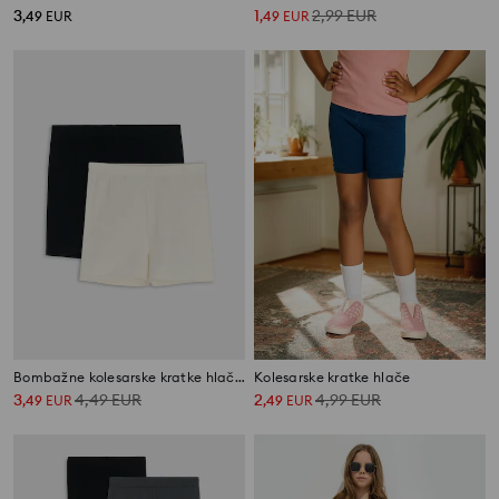
3
1
2,99
EUR
,
49
EUR
,
49
EUR
Bombažne kolesarske kratke hlače – paket 2 kosa
Kolesarske kratke hlače
3
4,49
EUR
2
4,99
EUR
,
49
EUR
,
49
EUR