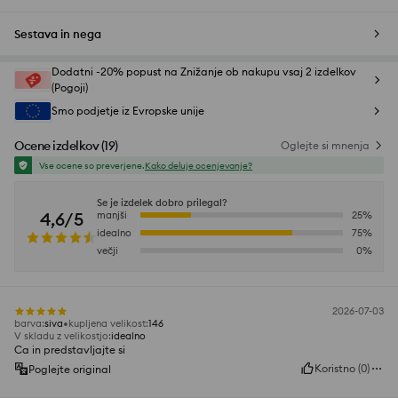
Sestava in nega
Dodatni -20% popust na Znižanje ob nakupu vsaj 2 izdelkov
(Pogoji)
Smo podjetje iz Evropske unije
Ocene izdelkov
(
19
)
Oglejte si mnenja
Vse ocene so preverjene.
Kako deluje ocenjevanje?
Se je izdelek dobro prilegal?
4,6/5
manjši
25
%
idealno
75
%
večji
0
%
2026-07-03
barva
:
siva
kupljena velikost
:
146
V skladu z velikostjo
:
idealno
Ca in predstavljajte si
Koristno
(
0
)
Poglejte original