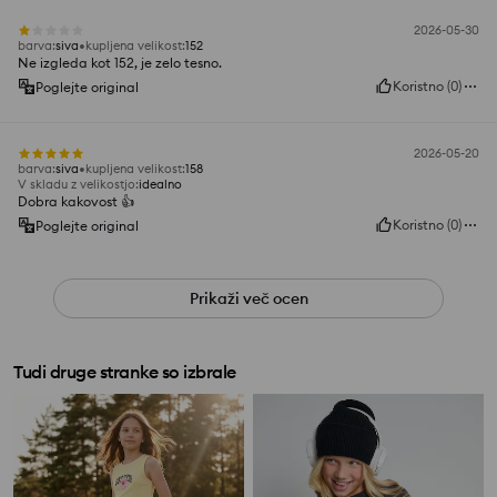
2026-05-30
barva
:
siva
kupljena velikost
:
152
Ne izgleda kot 152, je zelo tesno.
Koristno
(
0
)
Poglejte original
2026-05-20
barva
:
siva
kupljena velikost
:
158
V skladu z velikostjo
:
idealno
Dobra kakovost 👍️
Koristno
(
0
)
Poglejte original
Prikaži več ocen
Tudi druge stranke so izbrale