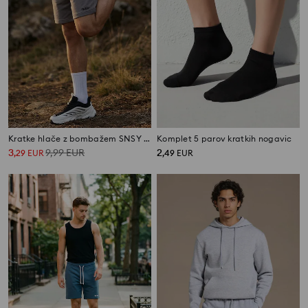
Kratke hlače z bombažem SNSY PERFORMANCE
Komplet 5 parov kratkih nogavic
3
9,99
EUR
2
,
29
EUR
,
49
EUR