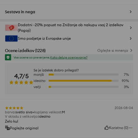
Sestava in nega
Dodatni -20% popust na Znižanje ob nakupu vsaj 2 izdelkov
(Pogoji)
Smo podjetje iz Evropske unije
Ocene izdelkov
(
1228
)
Oglejte si mnenja
Vse ocene so preverjene.
Kako deluje ocenjevanje?
Se je izdelek dobro prilegal?
4,7/5
manjši
7
%
idealno
90
%
večji
3
%
2026-08-04
barva
:
svetlo siva
kupljena velikost
:
M
V skladu z velikostjo
:
idealno
Zelo kul
Koristno
(
0
)
Poglejte original