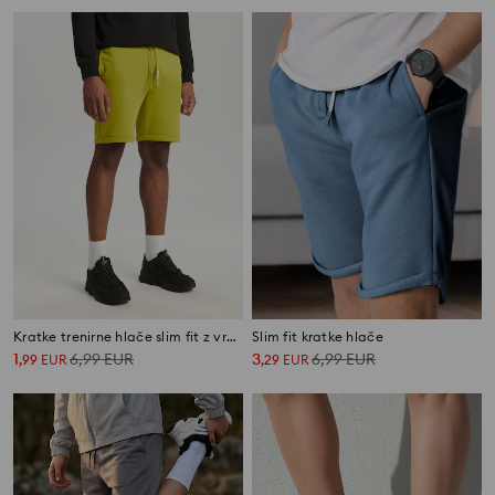
Kratke trenirne hlače slim fit z vrvico
Slim fit kratke hlače
1
6,99
EUR
3
6,99
EUR
,
99
EUR
,
29
EUR