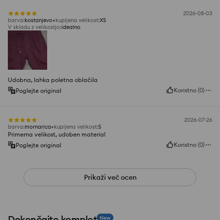
2026-08-03
barva
:
kostanjevo
kupljena velikost
:
XS
V skladu z velikostjo
:
idealno
Udobna, lahka poletna oblačila
Koristno
(
0
)
Poglejte original
2026-07-26
barva
:
mornarica
kupljena velikost
:
S
Primerna velikost, udoben material
Koristno
(
0
)
Poglejte original
Prikaži več ocen
Dokončajte komplet
New