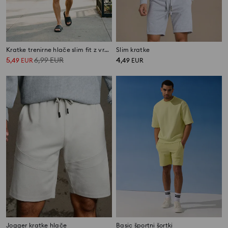
Kratke trenirne hlače slim fit z vrvico
Slim kratke
5
6,99
EUR
4
,
49
EUR
,
49
EUR
Jogger kratke hlače
Basic športni šortki