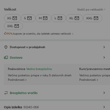
Velikost
Vodič po velikostih
XS
S
M
L
XL
XXL
3XL
90
%
kupcev je ocenilo, da izdelek ustreza velikosti
Dostopnost v prodajalnah
Dostava
Poslovalnice
Vedno brezplačno
Kurir/prevzemno mes
Večina paketov prispe v roku 5 delovnih dneh
Večina paketov prispe
Podrobnosti >
Podrobnosti >
Brezplačno vračilo
Opis izdelka
5124O-05X