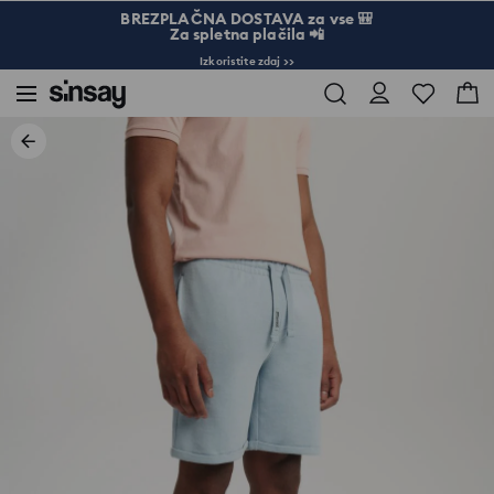
BREZPLAČNA DOSTAVA za vse 🎒
Za spletna plačila 📲
Izkoristite zdaj >>