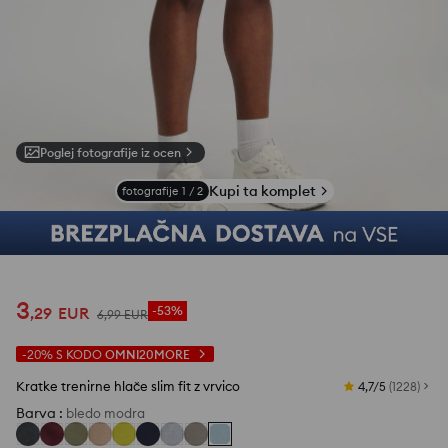
Poglej fotografije iz ocen
Kupi ta komplet
fotografije
1
/
2
3
,
29
EUR
-53%
6
,
99
EUR
-20%
S KODO
OMNI20MORE
Kratke trenirne hlače slim fit z vrvico
4,7/5
(
1228
)
Barva
:
bledo modra