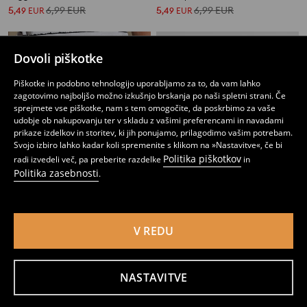
5
6,99
EUR
5
6,99
EUR
,
49
EUR
,
49
EUR
Dovoli piškotke
Piškotke in podobno tehnologijo uporabljamo za to, da vam lahko
zagotovimo najboljšo možno izkušnjo brskanja po naši spletni strani. Če
sprejmete vse piškotke, nam s tem omogočite, da poskrbimo za vaše
udobje ob nakupovanju ter v skladu z vašimi preferencami in navadami
prikaze izdelkov in storitev, ki jih ponujamo, prilagodimo vašim potrebam.
Svojo izbiro lahko kadar koli spremenite s klikom na »Nastavitve«, če bi
Politika piškotkov
radi izvedeli več, pa preberite razdelke
in
Politika zasebnosti
.
V REDU
Šortke z vrvico
Osnovne kratke hlače
4
9,99
EUR
5
6,99
EUR
,
99
EUR
,
49
EUR
NASTAVITVE