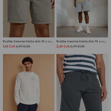
Kratke trenirne hlače slim fit z vrvico
Kratke trenirne hlače slim fit z vrvico
1
6,99
EUR
2
6,99
EUR
,
99
EUR
,
49
EUR