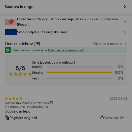
Sestava in nega
Dodatni -20% popust na Znižanje ob nakupu vsaj 2 izdelkov
(Pogoji)
Smo podjetje iz Evropske unije
Ocene izdelkov
(
29
)
Oglejte si mnenja
Vse ocene so preverjene.
Kako deluje ocenjevanje?
Se je izdelek dobro prilegal?
5/5
manjši
0
%
idealno
100
%
večji
0
%
2025-08-02
barva
:
roza
kupljena velikost
:
74
V skladu z velikostjo
:
idealno
Udobno in lepo!
Koristno
(
0
)
Poglejte original