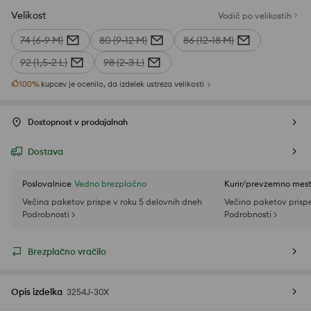
Velikost
Vodič po velikostih
74 (6-9 M)
80 (9-12 M)
86 (12-18 M)
92 (1,5-2 L)
98 (2-3 L)
100
%
kupcev je ocenilo, da izdelek ustreza velikosti
Dostopnost v prodajalnah
Dostava
Poslovalnice
Vedno brezplačno
Kurir/prevzemno mes
Večina paketov prispe v roku 5 delovnih dneh
Večina paketov prispe
Podrobnosti >
Podrobnosti >
Brezplačno vračilo
Opis izdelka
3254J-30X