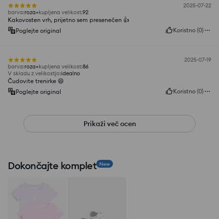
2025-07-22
barva
:
roza
kupljena velikost
:
92
Kakovosten vrh, prijetno sem presenečen 👍️
Koristno
(
0
)
Poglejte original
2025-07-19
barva
:
roza
kupljena velikost
:
86
V skladu z velikostjo
:
idealno
Čudovite trenirke 😄
Koristno
(
0
)
Poglejte original
Prikaži več ocen
Dokončajte komplet
New