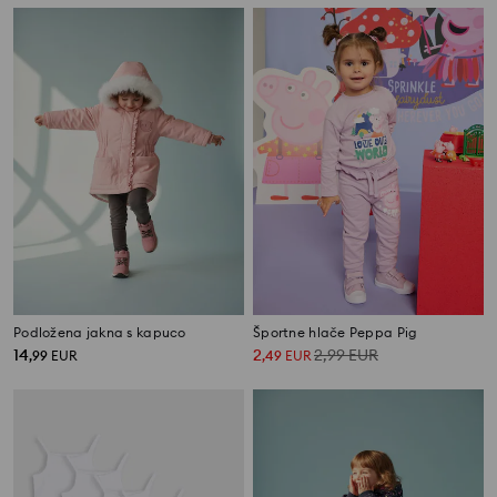
Podložena jakna s kapuco
Športne hlače Peppa Pig
14
2
2,99
EUR
,
99
EUR
,
49
EUR