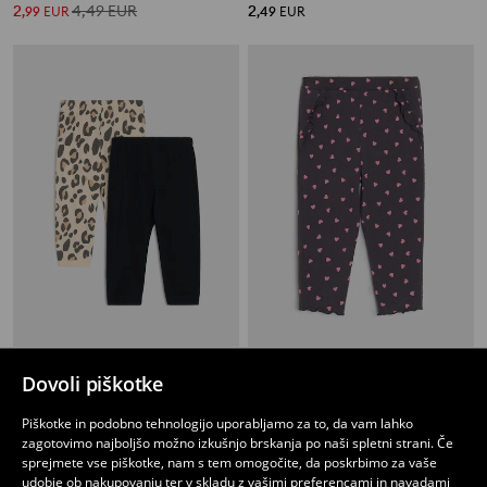
2
4,49
EUR
2
,
99
EUR
,
49
EUR
Hlače 2 pack
Hlače
Dovoli piškotke
4
5,99
EUR
2
3,49
EUR
,
99
EUR
,
49
EUR
Piškotke in podobno tehnologijo uporabljamo za to, da vam lahko
zagotovimo najboljšo možno izkušnjo brskanja po naši spletni strani. Če
sprejmete vse piškotke, nam s tem omogočite, da poskrbimo za vaše
udobje ob nakupovanju ter v skladu z vašimi preferencami in navadami