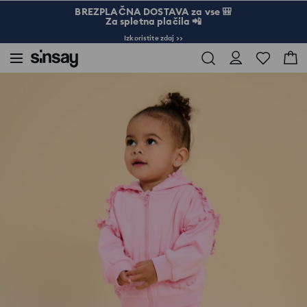
BREZPLAČNA DOSTAVA za vse 🎒
Za spletna plačila 📲
Izkoristite zdaj >>