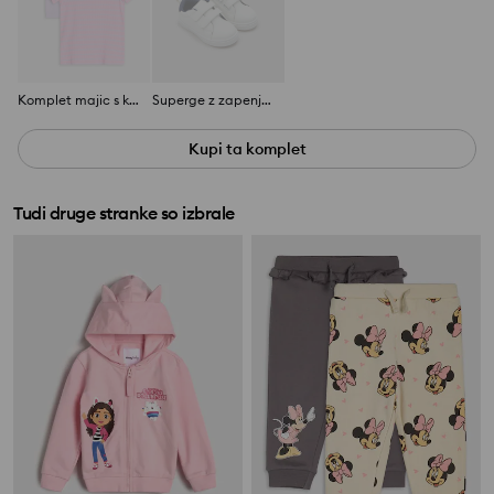
Komplet majic s kratkimi rokavi 2 kosa
Superge z zapenjanjem na ježka
Kupi ta komplet
Tudi druge stranke so izbrale