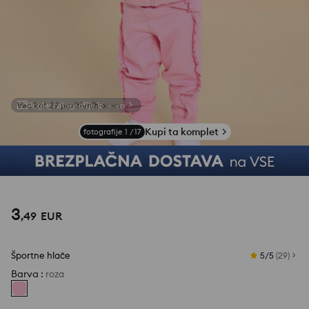
Poglej fotografije iz ocen
Kupi ta komplet
fotografije
1
/
17
3
,
49
EUR
Športne hlače
5/5
(
29
)
Barva
:
roza