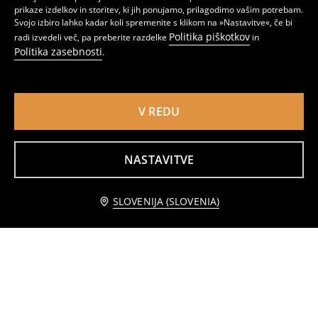
prikaze izdelkov in storitev, ki jih ponujamo, prilagodimo vašim potrebam.
Svojo izbiro lahko kadar koli spremenite s klikom na »Nastavitve«, če bi
Politika piškotkov
radi izvedeli več, pa preberite razdelke
in
Politika zasebnosti
.
V REDU
NASTAVITVE
Hlače flare
Jogger hlače Bluey
1
2,99
EUR
3
,
49
EUR
,
99
EUR
Obvestite me
SLOVENIJA (SLOVENIA)