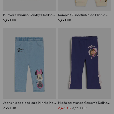
Pulover s kapuco Gabby's Dollhouse
Komplet 2 športnih hlač Minnie Mouse
5
5
,
99
EUR
,
99
EUR
Jeans hlače z podlogo Minnie Mouse
Hlače na zvonec Gabby's Dollhouse
7
2
3,99
EUR
,
99
EUR
,
49
EUR