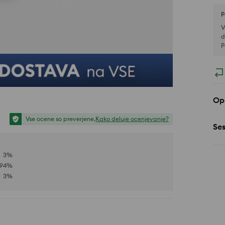
P
V
d
P
Opi
Vse ocene so preverjene.
Kako deluje ocenjevanje?
Se
3
%
94
%
3
%