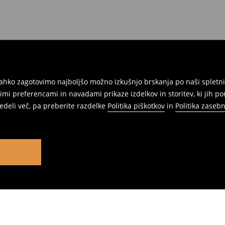
ahko zagotovimo najboljšo možno izkušnjo brskanja po naši spletni
mi preferencami in navadami prikaze izdelkov in storitev, ki jih p
vedeli več, pa preberite razdelke
Politika piškotkov
in
Politika zasebn