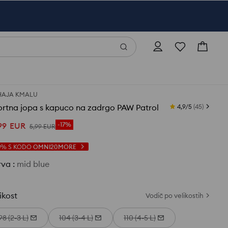
HAJA KMALU
rtna jopa s kapuco na zadrgo PAW Patrol
4,9/5
(
45
)
99
EUR
-17%
5
,
99
EUR
0%
S KODO
OMNI20MORE
rva
:
mid blue
ikost
Vodič po velikostih
98 (2-3 L)
104 (3-4 L)
110 (4-5 L)