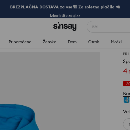
BREZPLAČNA DOSTAVA za vse 🎒 Za spletna plačila 📲
Izkoristite zdaj >>
Išči
Priporočeno
Ženske
Dom
Otrok
Moški
PRI
Špo
4
,
-2
Ba
Vel