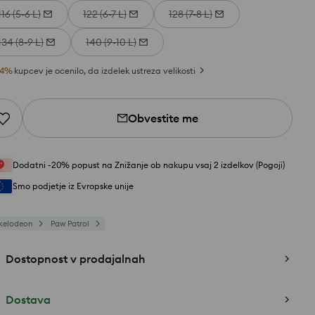
116 (5-6 L)
122 (6-7 L)
128 (7-8 L)
134 (8-9 L)
140 (9-10 L)
4
%
kupcev je ocenilo, da izdelek ustreza velikosti
Obvestite me
Dodatni -20% popust na Znižanje ob nakupu vsaj 2 izdelkov (Pogoji)
Smo podjetje iz Evropske unije
kelodeon
Paw Patrol
Dostopnost v prodajalnah
Dostava