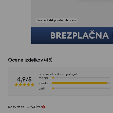
Več kot 44 pozitivnih ocen
Poglej fotografije iz ocen
Ocene izdelkov
(
45
)
Se je izdelek dobro prilegal?
4,9/5
manjši
idealno
večji
Razvrstite
Filter
1