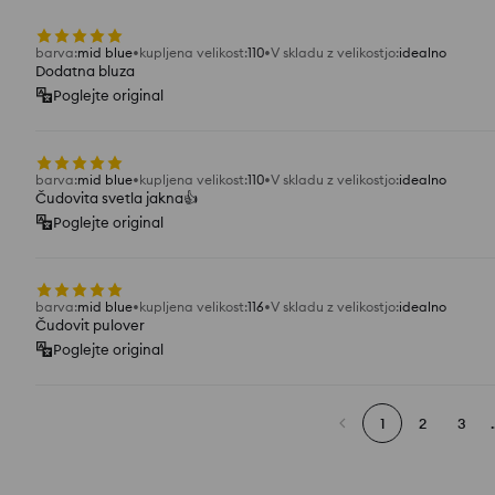
barva
:
mid blue
kupljena velikost
:
110
V skladu z velikostjo
:
idealno
Dodatna bluza
Poglejte original
barva
:
mid blue
kupljena velikost
:
110
V skladu z velikostjo
:
idealno
Čudovita svetla jakna👍️
Poglejte original
barva
:
mid blue
kupljena velikost
:
116
V skladu z velikostjo
:
idealno
Čudovit pulover
Poglejte original
1
2
3
.