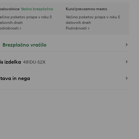
oslovalnice
Vedno brezplačno
Kurir/prevzemno mesto
ečina paketov prispe v roku 5
Večina paketov prispe v roku 5
elovnih dneh
delovnih dneh
odrobnosti >
Podrobnosti >
Brezplačno vračilo
s izdelka
481DU-52X
stava in nega