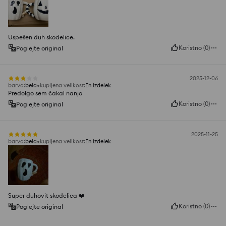
Uspešen duh skodelice.
Koristno
(
0
)
Poglejte original
2025-12-06
barva
:
bela
kupljena velikost
:
En izdelek
Predolgo sem čakal nanjo
Koristno
(
0
)
Poglejte original
2025-11-25
barva
:
bela
kupljena velikost
:
En izdelek
Super duhovit skodelica ❤️
Koristno
(
0
)
Poglejte original