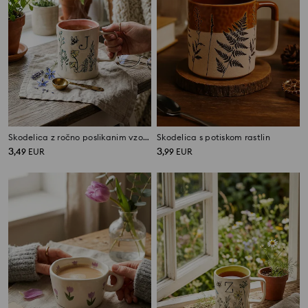
Skodelica z ročno poslikanim vzorom
Skodelica s potiskom rastlin
3
3
,
49
EUR
,
99
EUR