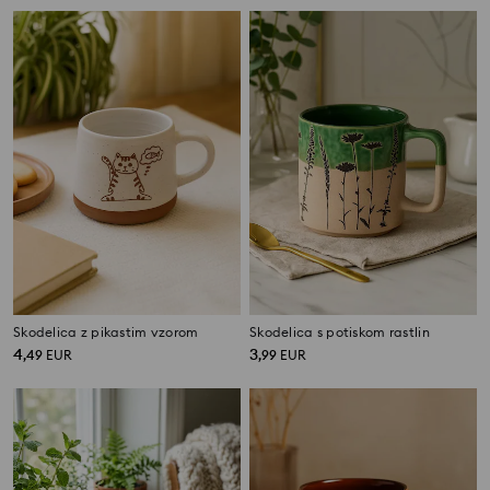
Skodelica z pikastim vzorom
Skodelica s potiskom rastlin
4
3
,
49
EUR
,
99
EUR