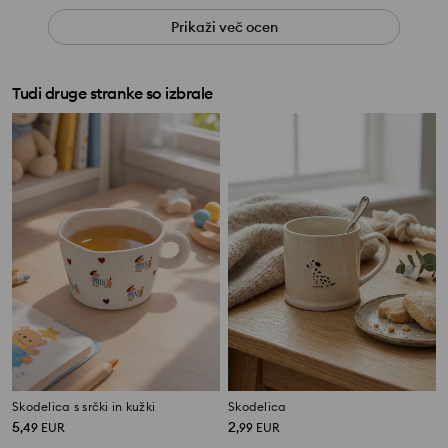
Prikaži več ocen
Tudi druge stranke so izbrale
Skodelica s srčki in kužki
Skodelica
5
2
,
49
EUR
,
99
EUR