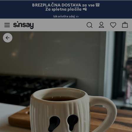
BREZPLAČNA DOSTAVA za vse 🎒
Za spletna plačila 📲
Izkoristite zdaj >>