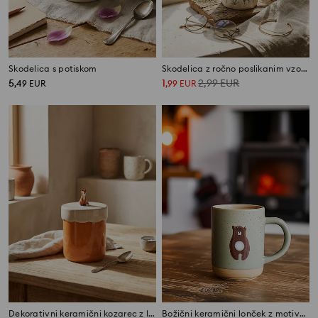
Skodelica s potiskom
Skodelica z ročno poslikanim vzorom
5
1
2,99
EUR
,
49
EUR
,
99
EUR
Dekorativni keramični kozarec z lisičko
Božični keramični lonček z motivom medvedka