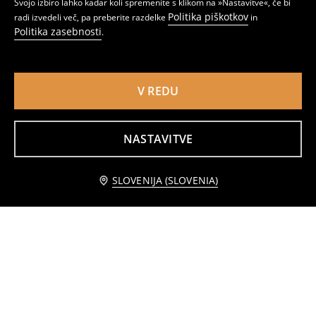
Svojo izbiro lahko kadar koli spremenite s klikom na »Nastavitve«, če bi
Politika piškotkov
radi izvedeli več, pa preberite razdelke
in
Politika zasebnosti
.
V REDU
Skodelica z jesenskim motivom
Skodelica z jesenskim motivom
2
3
,
99
EUR
,
99
EUR
NASTAVITVE
Obvestite me
SLOVENIJA (SLOVENIA)