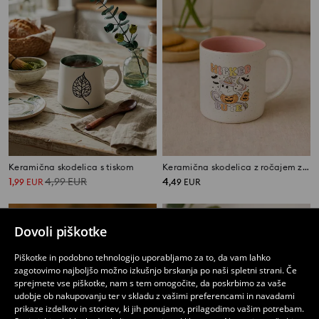
Keramična skodelica s tiskom
Keramična skodelica z ročajem za noč čarovnic
1
4,99
EUR
4
,
99
EUR
,
49
EUR
Dovoli piškotke
Piškotke in podobno tehnologijo uporabljamo za to, da vam lahko
zagotovimo najboljšo možno izkušnjo brskanja po naši spletni strani. Če
sprejmete vse piškotke, nam s tem omogočite, da poskrbimo za vaše
udobje ob nakupovanju ter v skladu z vašimi preferencami in navadami
prikaze izdelkov in storitev, ki jih ponujamo, prilagodimo vašim potrebam.