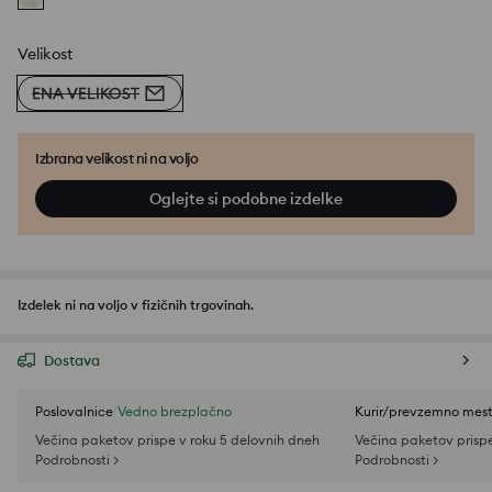
Velikost
ENA VELIKOST
Izbrana velikost ni na voljo
Oglejte si podobne izdelke
Izdelek ni na voljo v fizičnih trgovinah.
Dostava
Poslovalnice
Vedno brezplačno
Kurir/prevzemno mes
Večina paketov prispe v roku 5 delovnih dneh
Večina paketov prispe
Podrobnosti >
Podrobnosti >