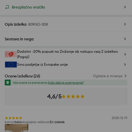
Brezplačno vračilo
Opis izdelka
809GO-00X
Sestava in nega
Dodatni -20% popust na Znižanje ob nakupu vsaj 2 izdelkov
(Pogoji)
Smo podjetje iz Evropske unije
Ocene izdelkov
(
26
)
Oglejte si mnenja
Vse ocene so preverjene.
Kako deluje ocenjevanje?
4,6/5
2025-12-19
barva
:
bela
kupljena velikost
:
En izdelek