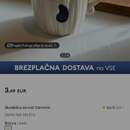
Poglej fotografije iz ocen
1
/
4
3
,
49
EUR
Skodelica za noč čarovnic
4,6/5
(
26
)
SAMO NA SPLETU
Barva
:
bela