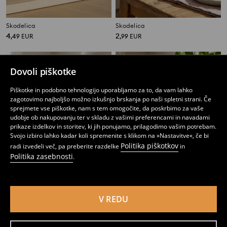
Skodelica
Skodelica
4
2
,
49
EUR
,
99
EUR
Dovoli piškotke
Piškotke in podobno tehnologijo uporabljamo za to, da vam lahko
zagotovimo najboljšo možno izkušnjo brskanja po naši spletni strani. Če
sprejmete vse piškotke, nam s tem omogočite, da poskrbimo za vaše
udobje ob nakupovanju ter v skladu z vašimi preferencami in navadami
prikaze izdelkov in storitev, ki jih ponujamo, prilagodimo vašim potrebam.
Svojo izbiro lahko kadar koli spremenite s klikom na »Nastavitve«, če bi
Politika piškotkov
radi izvedeli več, pa preberite razdelke
in
Politika zasebnosti
.
V REDU
Skodelica z motivom raka
Skodelica
1
4,99
EUR
2
3,99
EUR
,
99
EUR
,
49
EUR