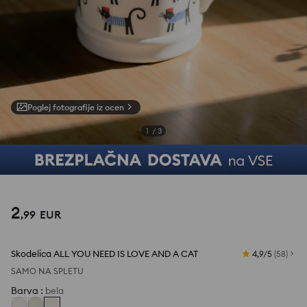
Poglej fotografije iz ocen
1
/
3
2
,
99
EUR
Skodelica ALL YOU NEED IS LOVE AND A CAT
4,9/5
(
58
)
SAMO NA SPLETU
Barva
:
bela