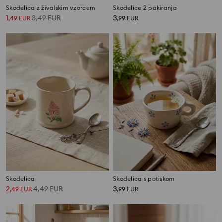
Skodelica z živalskim vzorcem
Skodelice 2 pakiranja
1
3,49
EUR
3
,
49
EUR
,
99
EUR
Skodelica
Skodelica s potiskom
2
4,49
EUR
3
,
49
EUR
,
99
EUR