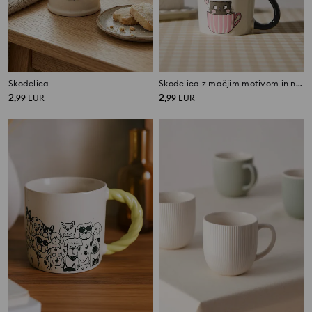
Skodelica
Skodelica z mačjim motivom in napisom
2
2
,
99
EUR
,
99
EUR