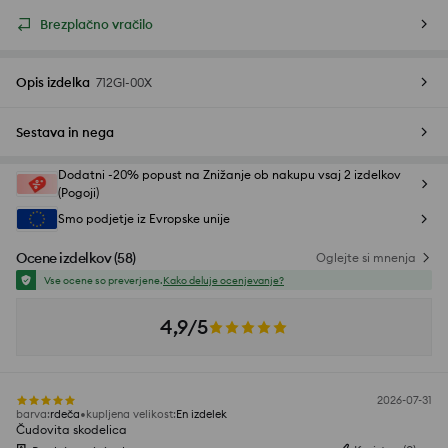
Brezplačno vračilo
Opis izdelka
712GI-00X
Sestava in nega
Dodatni -20% popust na Znižanje ob nakupu vsaj 2 izdelkov
(Pogoji)
Smo podjetje iz Evropske unije
Ocene izdelkov
(
58
)
Oglejte si mnenja
Vse ocene so preverjene.
Kako deluje ocenjevanje?
4,9/5
2026-07-31
barva
:
rdeča
kupljena velikost
:
En izdelek
Čudovita skodelica