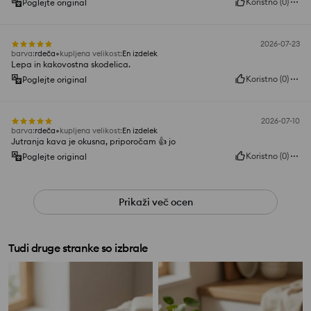
Koristno
(
0
)
Poglejte original
2026-07-23
barva
:
rdeča
kupljena velikost
:
En izdelek
Lepa in kakovostna skodelica.
Koristno
(
0
)
Poglejte original
2026-07-10
barva
:
rdeča
kupljena velikost
:
En izdelek
Jutranja kava je okusna, priporočam 👍️ jo
Koristno
(
0
)
Poglejte original
Prikaži več ocen
Tudi druge stranke so izbrale