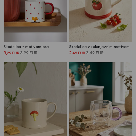
Skodelica z motivom psa
Skodelica z zelenjavnim motivom
3
3,99
EUR
2
3,49
EUR
,
29
EUR
,
49
EUR