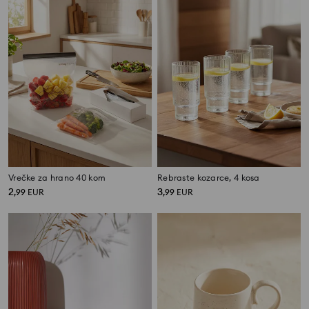
Vrečke za hrano 40 kom
Rebraste kozarce, 4 kosa
2
3
,
99
EUR
,
99
EUR