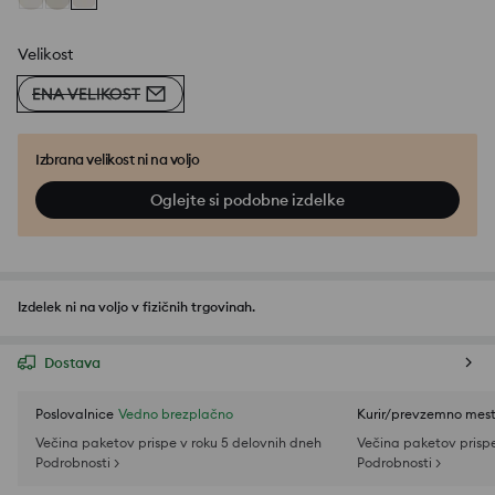
Velikost
ENA VELIKOST
Izbrana velikost ni na voljo
Oglejte si podobne izdelke
Izdelek ni na voljo v fizičnih trgovinah.
Dostava
Poslovalnice
Vedno brezplačno
Kurir/prevzemno mes
Večina paketov prispe v roku 5 delovnih dneh
Večina paketov prispe
Podrobnosti >
Podrobnosti >