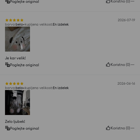
Koristno
(
0
)
Poglejte original
2026-07-19
barva
:
bela
kupljena velikost
:
En izdelek
Je kar velik!
Koristno
(
0
)
Poglejte original
2026-06-16
barva
:
bela
kupljena velikost
:
En izdelek
Zelo ljubek!
Koristno
(
0
)
Poglejte original