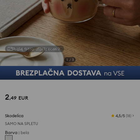
Poglej fotografije iz ocen
1
/
3
2
,
49
EUR
Skodelica
4,5/5
(
18
)
SAMO NA SPLETU
Barva
:
bela