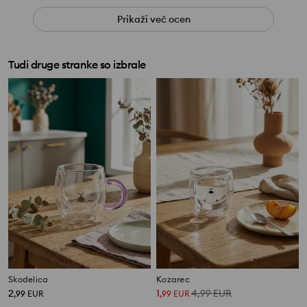
Prikaži več ocen
Tudi druge stranke so izbrale
Skodelica
Kozarec
2
1
4,99
EUR
,
99
EUR
,
99
EUR