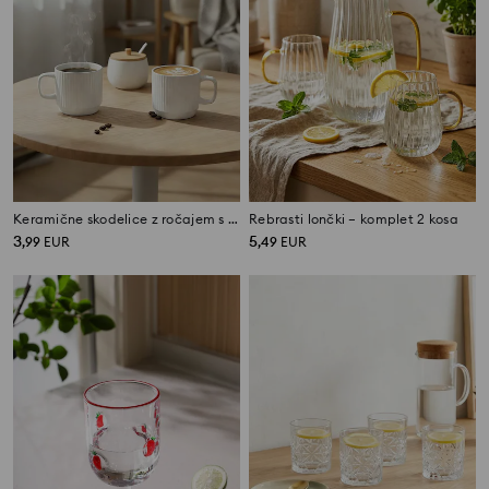
Keramične skodelice z ročajem s pikčastim vzorcem 2 kosa
Rebrasti lončki – komplet 2 kosa
3
5
,
99
EUR
,
49
EUR