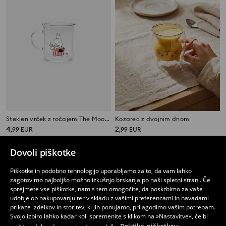
Steklen vrček z ročajem The Moomins
Kozarec z dvojnim dnom
4
2
,
99
EUR
,
99
EUR
Dovoli piškotke
Piškotke in podobno tehnologijo uporabljamo za to, da vam lahko
zagotovimo najboljšo možno izkušnjo brskanja po naši spletni strani. Če
sprejmete vse piškotke, nam s tem omogočite, da poskrbimo za vaše
udobje ob nakupovanju ter v skladu z vašimi preferencami in navadami
prikaze izdelkov in storitev, ki jih ponujamo, prilagodimo vašim potrebam.
Svojo izbiro lahko kadar koli spremenite s klikom na »Nastavitve«, če bi