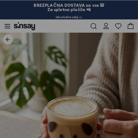
BREZPLAČNA DOSTAVA za vse 🎒
Za spletna plačila 📲
Izkoristite zdaj >>