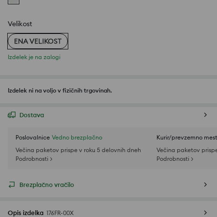
Velikost
ENA VELIKOST
Izdelek je na zalogi
Izdelek ni na voljo v fizičnih trgovinah.
Dostava
Poslovalnice
Vedno brezplačno
Kurir/prevzemno mes
Večina paketov prispe v roku 5 delovnih dneh
Večina paketov prispe
Podrobnosti >
Podrobnosti >
Brezplačno vračilo
Opis izdelka
176FR-00X