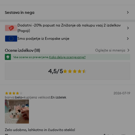
Sestava in nega
Dodatni -20% popust na Znižanje ob nakupu vsaj 2 izdelkov
(Pogoji)
Smo podjetje iz Evropske unije
Ocene izdelkov
(
18
)
Oglejte si mnenja
Vse ocene so preverjene.
Kako deluje ocenjevanje?
4,5/5
2026-07-19
barva
:
bela
kupljena velikost
:
En izdelek
Zelo udobno, lahkotno in čudovito steklo!