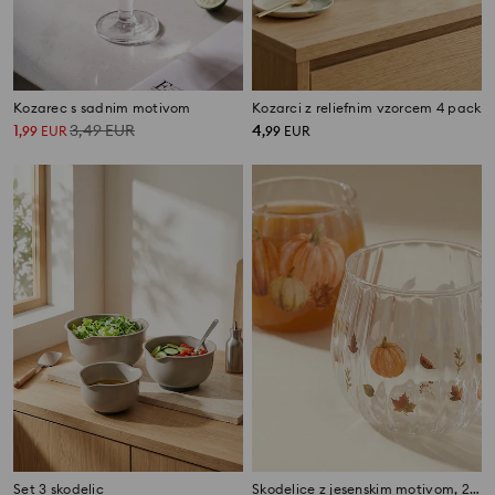
Kozarec s sadnim motivom
Kozarci z reliefnim vzorcem 4 pack
1
3,49
EUR
4
,
99
EUR
,
99
EUR
Set 3 skodelic
Skodelice z jesenskim motivom, 2 kosa