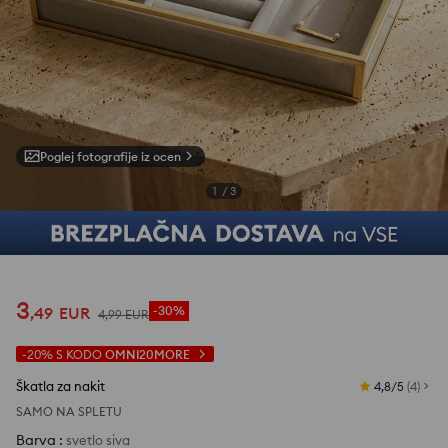
Poglej fotografije iz ocen
1
/
3
3
,
49
EUR
-30%
4
,
99
EUR
-20%
S KODO
OMNI20MORE
Škatla za nakit
4,8/5
(
4
)
SAMO NA SPLETU
Barva
:
svetlo siva