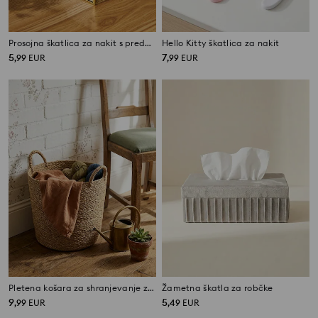
Prosojna škatlica za nakit s predelki
Hello Kitty škatlica za nakit
5
7
,
99
EUR
,
99
EUR
Pletena košara za shranjevanje z ročaji
Žametna škatla za robčke
9
5
,
99
EUR
,
49
EUR