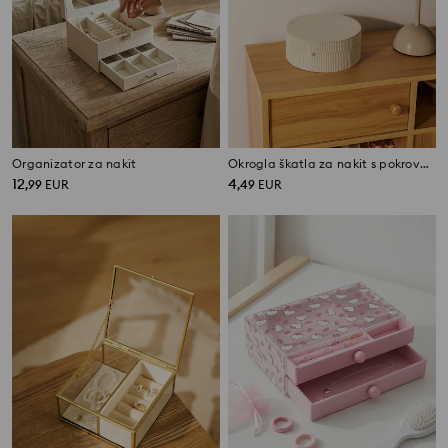
Organizator za nakit
Okrogla škatla za nakit s pokrovom z rebrasto teksturo
12
4
,
99
EUR
,
49
EUR