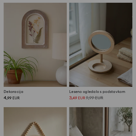
Dekoracija
Leseno ogledalo s podstavkom
4
3
9,99
EUR
,
99
EUR
,
49
EUR