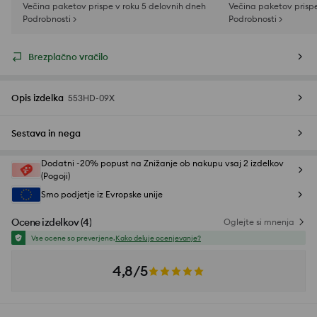
Večina paketov prispe v roku 5 delovnih dneh
Večina paketov prispe
Podrobnosti >
Podrobnosti >
Brezplačno vračilo
Opis izdelka
553HD-09X
Sestava in nega
Dodatni -20% popust na Znižanje ob nakupu vsaj 2 izdelkov
(Pogoji)
Smo podjetje iz Evropske unije
Ocene izdelkov
(
4
)
Oglejte si mnenja
Vse ocene so preverjene.
Kako deluje ocenjevanje?
4,8/5