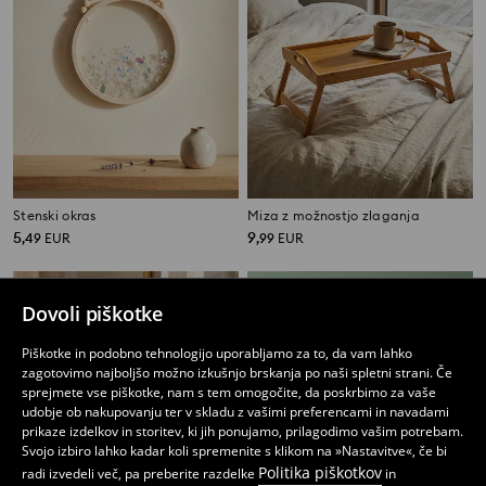
Stenski okras
Miza z možnostjo zlaganja
5
9
,
49
EUR
,
99
EUR
Dovoli piškotke
Piškotke in podobno tehnologijo uporabljamo za to, da vam lahko
zagotovimo najboljšo možno izkušnjo brskanja po naši spletni strani. Če
sprejmete vse piškotke, nam s tem omogočite, da poskrbimo za vaše
udobje ob nakupovanju ter v skladu z vašimi preferencami in navadami
prikaze izdelkov in storitev, ki jih ponujamo, prilagodimo vašim potrebam.
Svojo izbiro lahko kadar koli spremenite s klikom na »Nastavitve«, če bi
Politika piškotkov
radi izvedeli več, pa preberite razdelke
in