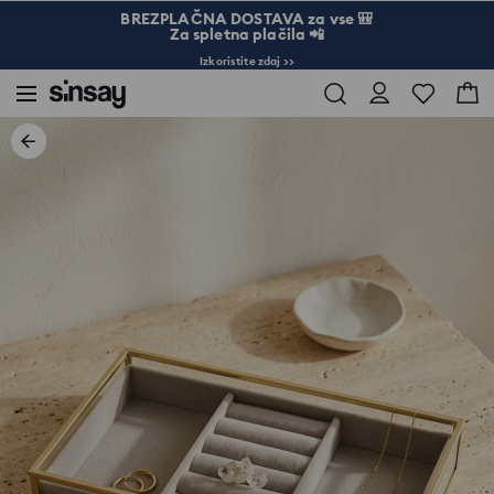
BREZPLAČNA DOSTAVA za vse 🎒
Za spletna plačila 📲
Izkoristite zdaj >>