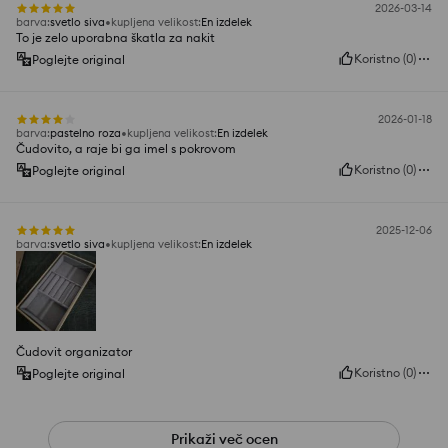
2026-03-14
barva
:
svetlo siva
kupljena velikost
:
En izdelek
To je zelo uporabna škatla za nakit
Koristno
(
0
)
Poglejte original
2026-01-18
barva
:
pastelno roza
kupljena velikost
:
En izdelek
Čudovito, a raje bi ga imel s pokrovom
Koristno
(
0
)
Poglejte original
2025-12-06
barva
:
svetlo siva
kupljena velikost
:
En izdelek
Čudovit organizator
Koristno
(
0
)
Poglejte original
Prikaži več ocen