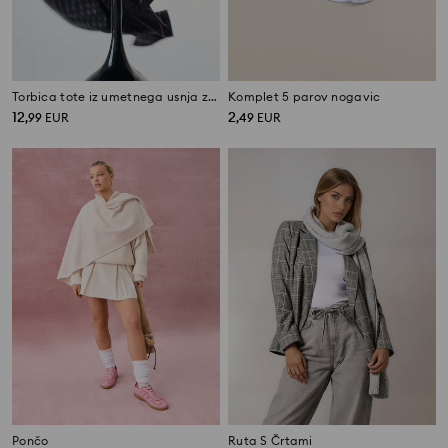
Torbica tote iz umetnega usnja z monogramom
Komplet 5 parov nogavic
12
2
,
99
EUR
,
49
EUR
Pončo
Ruta S Črtami