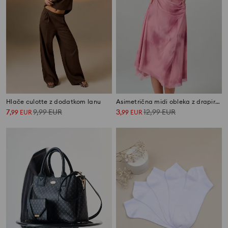
Hlače culotte z dodatkom lanu
Asimetrična midi obleka z drapiranim dekoltejem in naborki
7
9,99
EUR
3
12,99
EUR
,
99
EUR
,
99
EUR