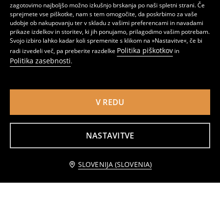
zagotovimo najboljšo možno izkušnjo brskanja po naši spletni strani. Če
sprejmete vse piškotke, nam s tem omogočite, da poskrbimo za vaše
udobje ob nakupovanju ter v skladu z vašimi preferencami in navadami
prikaze izdelkov in storitev, ki jih ponujamo, prilagodimo vašim potrebam.
Svojo izbiro lahko kadar koli spremenite s klikom na »Nastavitve«, če bi
Politika piškotkov
radi izvedeli več, pa preberite razdelke
in
Politika zasebnosti
.
V REDU
Šal z resicami
Dolga Pletena Plažna Obleka na Naramnice
7
7
9,99
EUR
,
99
EUR
,
99
EUR
NASTAVITVE
Obvestite me
SLOVENIJA (SLOVENIA)