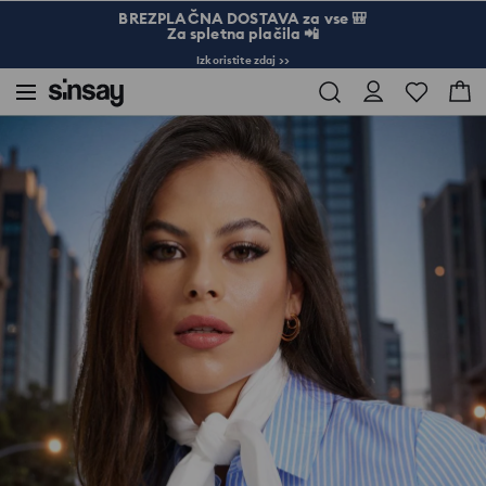
BREZPLAČNA DOSTAVA za vse 🎒
Za spletna plačila 📲
Izkoristite zdaj >>
Sinsay
Ženske
Torbe in dodatki
Ruta