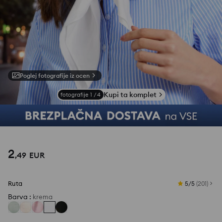
Poglej fotografije iz ocen
Kupi ta komplet
fotografije
1
/
4
2
,
49
EUR
Ruta
5/5
(
201
)
Barva
:
krema