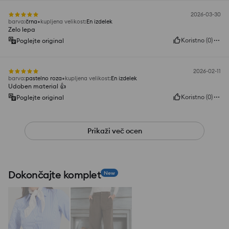
2026-03-30
barva
:
črna
kupljena velikost
:
En izdelek
Zelo lepa
Koristno
(
0
)
Poglejte original
2026-02-11
barva
:
pastelno roza
kupljena velikost
:
En izdelek
Udoben material 👍️
Koristno
(
0
)
Poglejte original
Prikaži več ocen
Dokončajte komplet
New