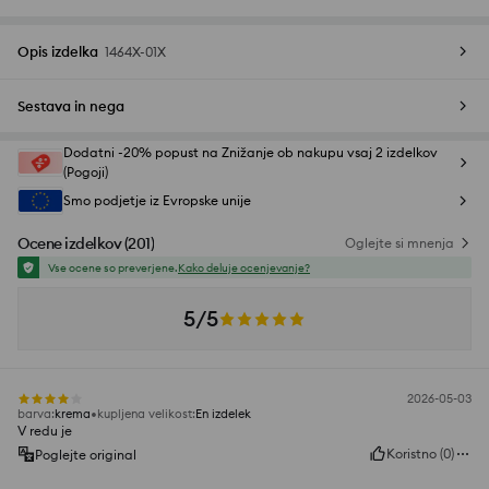
Opis izdelka
1464X-01X
Sestava in nega
Dodatni -20% popust na Znižanje ob nakupu vsaj 2 izdelkov
(Pogoji)
Smo podjetje iz Evropske unije
Ocene izdelkov
(
201
)
Oglejte si mnenja
Vse ocene so preverjene.
Kako deluje ocenjevanje?
5/5
2026-05-03
barva
:
krema
kupljena velikost
:
En izdelek
V redu je
Koristno
(
0
)
Poglejte original