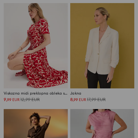
Viskozna midi preklopna obleka s cvetličnim vzorcem
Jakna
9
12,99
EUR
8
17,99
EUR
,
99
EUR
,
99
EUR