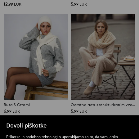
12
5
,
99
EUR
,
99
EUR
Ruta S Črtami
Ovratna ruta s strukturiranim vzorcem
6
5
,
99
EUR
,
99
EUR
Dovoli piškotke
Piškotke in podobno tehnologijo uporabljamo za to, da vam lahko