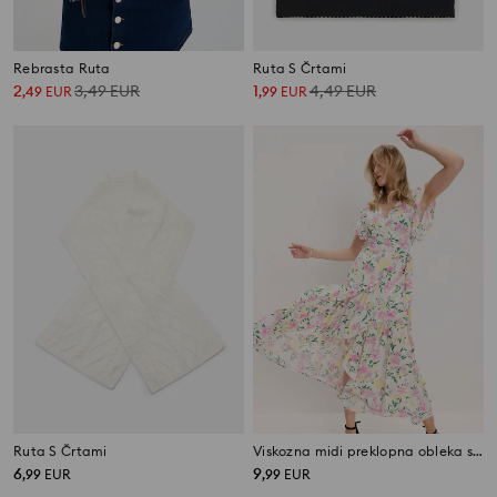
Rebrasta Ruta
Ruta S Črtami
2
3,49
EUR
1
4,49
EUR
,
49
EUR
,
99
EUR
Ruta S Črtami
Viskozna midi preklopna obleka s cvetličnim vzorcem
6
9
,
99
EUR
,
99
EUR