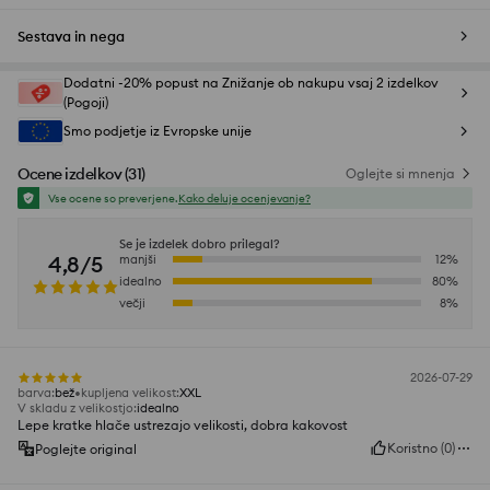
Sestava in nega
Dodatni -20% popust na Znižanje ob nakupu vsaj 2 izdelkov
(Pogoji)
Smo podjetje iz Evropske unije
Ocene izdelkov
(
31
)
Oglejte si mnenja
Vse ocene so preverjene.
Kako deluje ocenjevanje?
Se je izdelek dobro prilegal?
4,8/5
manjši
12
%
idealno
80
%
večji
8
%
2026-07-29
barva
:
bež
kupljena velikost
:
XXL
V skladu z velikostjo
:
idealno
Lepe kratke hlače ustrezajo velikosti, dobra kakovost
Koristno
(
0
)
Poglejte original