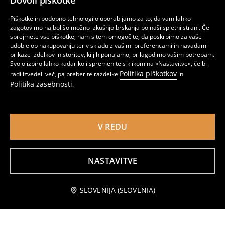
Dovoli piškotke
Piškotke in podobno tehnologijo uporabljamo za to, da vam lahko
zagotovimo najboljšo možno izkušnjo brskanja po naši spletni strani. Če
sprejmete vse piškotke, nam s tem omogočite, da poskrbimo za vaše
udobje ob nakupovanju ter v skladu z vašimi preferencami in navadami
prikaze izdelkov in storitev, ki jih ponujamo, prilagodimo vašim potrebam.
Svojo izbiro lahko kadar koli spremenite s klikom na »Nastavitve«, če bi
Politika piškotkov
radi izvedeli več, pa preberite razdelke
in
Politika zasebnosti
.
V REDU
Enobarvno hlačno krilo s primesjo viskoze
Bombažne kratke hlače
9
3
5,99
EUR
,
99
EUR
,
99
EUR
NASTAVITVE
Obvestite me
SLOVENIJA (SLOVENIA)