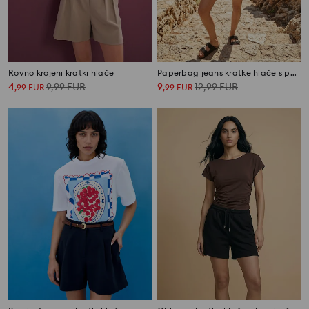
Rovno krojeni kratki hlače
Paperbag jeans kratke hlače s pasom
4
9,99
EUR
9
12,99
EUR
,
99
EUR
,
99
EUR