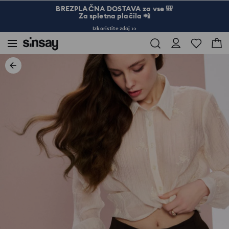
BREZPLAČNA DOSTAVA za vse 🎒
Za spletna plačila 📲
Izkoristite zdaj >>