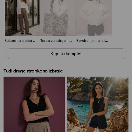
Žakardna srajca z lyocellom
Torba z zadrgo in leopardjim vzorcem
Bomber jakna iz imitacije semiša
Kupi ta komplet
Tudi druge stranke so izbrale