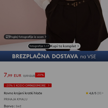
Poglej fotografije iz ocen
Kupi ta komplet
fotografije
1
/
7
7
,
99
EUR
-20%
9
,
99
EUR
-20%
S KODO
OMNI20MORE
Rovno krojeni kratki hlače
4,8/5
(
31
)
PRIHAJA KMALU
Barva
:
bež