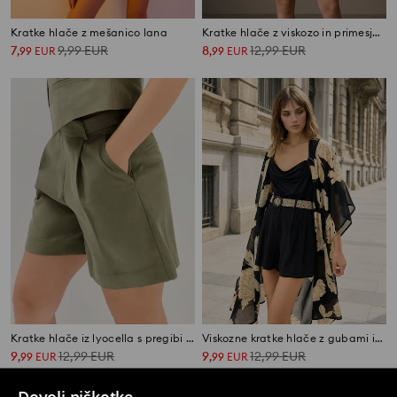
Kratke hlače z mešanico lana
Kratke hlače z viskozo in primesjo lana z okrasnim pasom
7
9,99
EUR
8
12,99
EUR
,
99
EUR
,
99
EUR
Kratke hlače iz lyocella s pregibi in mešanico lanu
Viskozne kratke hlače z gubami in pasom
9
12,99
EUR
9
12,99
EUR
,
99
EUR
,
99
EUR