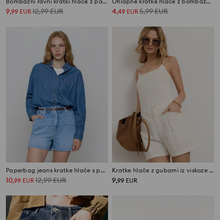
Bombažni ravni kratki hlače z pasom
Ohlapne kratke hlače z bombažem
9
12,99
EUR
4
5,99
EUR
,
99
EUR
,
49
EUR
Paperbag jeans kratke hlače s pasom
Kratke hlače z gubami iz viskoze z dodatkom lana
10
12,99
EUR
9
,
99
EUR
,
99
EUR