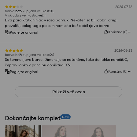
2026-07-12
barva
:
bež
kupljena velikost
:
XL
V skladu z velikostjo
:
večji
Dva para kratkih hlač v roza barvi. xl Nekateri so bili dobri, drugi
preveliki, poleg tega pa sem namesto bež dobil rjavo barvo
Koristno
(
0
)
Poglejte original
2026-06-23
barva
:
bež
kupljena velikost
:
XS
So temno rjave barve. Dimenzije so natančne, tako da lahko naročiš C,
čeprav lahko v principu dobiš tudi XS.
Koristno
(
0
)
Poglejte original
Prikaži več ocen
Dokončajte komplet
New