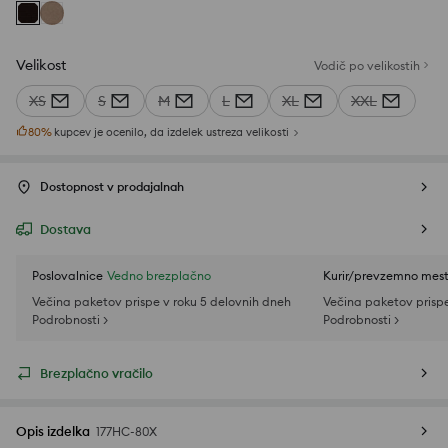
Velikost
Vodič po velikostih
XS
S
M
L
XL
XXL
80
%
kupcev je ocenilo, da izdelek ustreza velikosti
Dostopnost v prodajalnah
Dostava
Poslovalnice
Vedno brezplačno
Kurir/prevzemno mes
Večina paketov prispe v roku 5 delovnih dneh
Večina paketov prispe
Podrobnosti >
Podrobnosti >
Brezplačno vračilo
Opis izdelka
177HC-80X