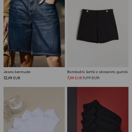
Jeans bermude
Bombažni šortki z okrasnimi gumbi
12
7
9,99
EUR
,
99
EUR
,
99
EUR