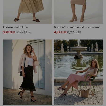
Plisirano midi krilo
Bombažna midi obleka z okrasnim trakom in zarezom
3
12,99
EUR
4
8,99
EUR
,
99
EUR
,
49
EUR