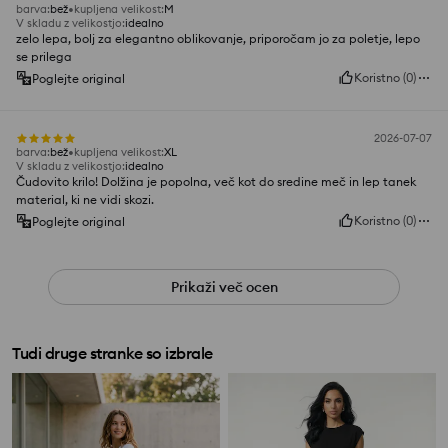
barva
:
bež
kupljena velikost
:
M
V skladu z velikostjo
:
idealno
zelo lepa, bolj za elegantno oblikovanje, priporočam jo za poletje, lepo
se prilega
Koristno
(
0
)
Poglejte original
2026-07-07
barva
:
bež
kupljena velikost
:
XL
V skladu z velikostjo
:
idealno
Čudovito krilo! Dolžina je popolna, več kot do sredine meč in lep tanek
material, ki ne vidi skozi.
Koristno
(
0
)
Poglejte original
Prikaži več ocen
Tudi druge stranke so izbrale