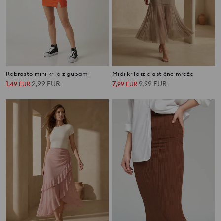
Rebrasto mini krilo z gubami
Midi krilo iz elastične mreže
1
2,99
EUR
7
9,99
EUR
,
49
EUR
,
99
EUR