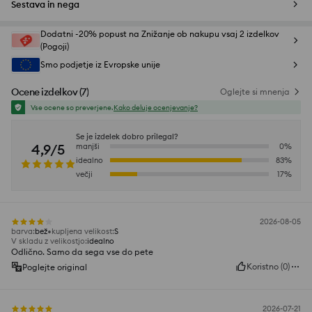
Sestava in nega
Dodatni -20% popust na Znižanje ob nakupu vsaj 2 izdelkov
(Pogoji)
Smo podjetje iz Evropske unije
Ocene izdelkov
(
7
)
Oglejte si mnenja
Vse ocene so preverjene.
Kako deluje ocenjevanje?
Se je izdelek dobro prilegal?
4,9/5
manjši
0
%
idealno
83
%
večji
17
%
2026-08-05
barva
:
bež
kupljena velikost
:
S
V skladu z velikostjo
:
idealno
Odlično. Samo da sega vse do pete
Koristno
(
0
)
Poglejte original
2026-07-21