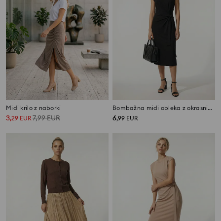
Midi krilo z naborki
Bombažna midi obleka z okrasnim trakom in zarezom
3
7,99
EUR
6
,
29
EUR
,
99
EUR