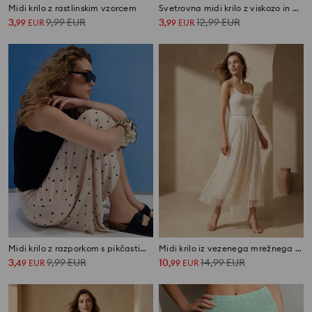
Midi krilo z rastlinskim vzorcem
Svetrovna midi krilo z viskozo in metaliziranim nitom
3
9,99
EUR
3
12,99
EUR
,
99
EUR
,
99
EUR
Midi krilo z razporkom s pikčastim vzorcem
Midi krilo iz vezenega mrežnega materiala
3
9,99
EUR
10
14,99
EUR
,
49
EUR
,
99
EUR