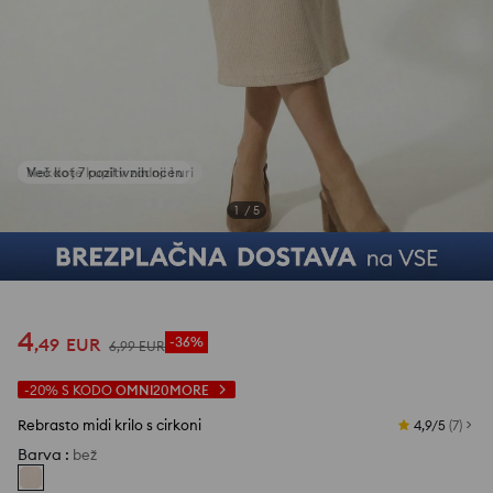
Nekdo je kupil v zadnji 1 uri
1
/
5
4
,
49
EUR
-36%
6
,
99
EUR
-20%
S KODO
OMNI20MORE
Rebrasto midi krilo s cirkoni
4,9/5
(
7
)
Barva
:
bež