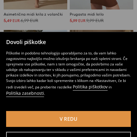
Asimetrična midi krila z volančki
Prugasta midi krilo
5
6,99
EUR
5
9,99
EUR
,
49
EUR
,
99
EUR
Dovoli piškotke
Piškotke in podobno tehnologijo uporabljamo za to, da vam lahko
zagotovimo najboljšo možno izkušnjo brskanja po naši spletni strani. Če
sprejmete vse piškotke, nam s tem omogočite, da poskrbimo za vaše
udobje ob nakupovanju ter v skladu z vašimi preferencami in navadami
prikaze izdelkov in storitev, ki jih ponujamo, prilagodimo vašim potrebam.
Svojo izbiro lahko kadar koli spremenite s klikom na »Nastavitve«, če bi
Politika piškotkov
radi izvedeli več, pa preberite razdelke
in
Politika zasebnosti
.
V REDU
Rebrasto midi krilo z gumbi in razporkom z lyocellom
Svinčnik midi krilo z razporkom
9
4
9,99
EUR
,
99
EUR
,
49
EUR