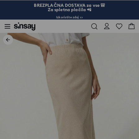
BREZPLAČNA DOSTAVA za vse 🎒
Za spletna plačila 📲
Izkoristite zdaj >>