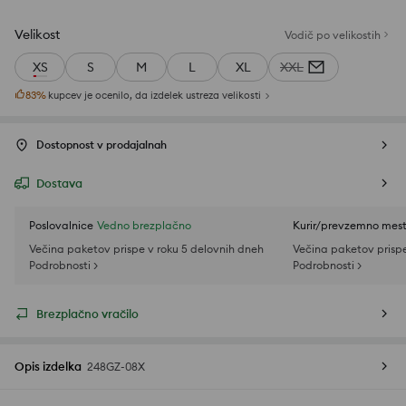
Velikost
Vodič po velikostih
XS
S
M
L
XL
XXL
83
%
kupcev je ocenilo, da izdelek ustreza velikosti
Dostopnost v prodajalnah
Dostava
Poslovalnice
Vedno brezplačno
Kurir/prevzemno mes
Večina paketov prispe v roku 5 delovnih dneh
Večina paketov prispe
Podrobnosti >
Podrobnosti >
Brezplačno vračilo
Opis izdelka
248GZ-08X