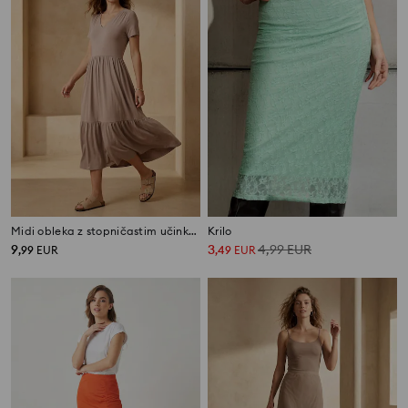
Midi obleka z stopničastim učinkom iz viskoze
Krilo
9
3
4,99
EUR
,
99
EUR
,
49
EUR