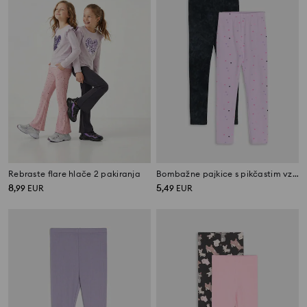
Rebraste flare hlače 2 pakiranja
Bombažne pajkice s pikčastim vzorcem in učinkom spranosti 2 pack
8
5
,
99
EUR
,
49
EUR