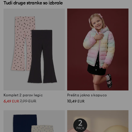
Tudi druge stranke so izbrale
Komplet 2 parov legic
Prešita jakna s kapuco
6
7,99
EUR
10
,
49
EUR
,
49
EUR