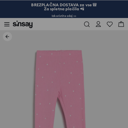
BREZPLAČNA DOSTAVA za vse 🎒
Za spletna plačila 📲
Izkoristite zdaj >>