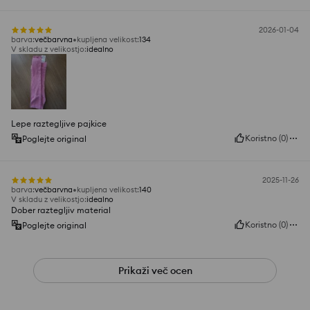
2026-01-04
barva
:
večbarvna
kupljena velikost
:
134
V skladu z velikostjo
:
idealno
Lepe raztegljive pajkice
Koristno
(
0
)
Poglejte original
2025-11-26
barva
:
večbarvna
kupljena velikost
:
140
V skladu z velikostjo
:
idealno
Dober raztegljiv material
Koristno
(
0
)
Poglejte original
Prikaži več ocen