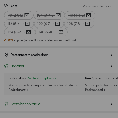
Velikost
Vodič po velikostih
98 (2-3 L)
104 (3-4 L)
110 (4-5 L)
116 (5-6 L)
122 (6-7 L)
128 (7-8 L)
134 (8-9 L)
140 (9-10 L)
97
%
kupcev je ocenilo, da izdelek ustreza velikosti
Dostopnost v prodajalnah
Dostava
Poslovalnice
Vedno brezplačno
Kurir/prevzemno mes
Večina paketov prispe v roku 5 delovnih dneh
Večina paketov prispe
Podrobnosti >
Podrobnosti >
Brezplačno vračilo