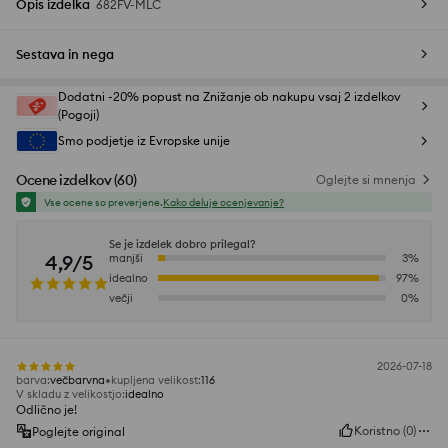
Opis izdelka
682FV-MLC
Sestava in nega
Dodatni -20% popust na Znižanje ob nakupu vsaj 2 izdelkov
(Pogoji)
Smo podjetje iz Evropske unije
Ocene izdelkov
(
60
)
Oglejte si mnenja
Vse ocene so preverjene.
Kako deluje ocenjevanje?
Se je izdelek dobro prilegal?
4,9/5
manjši
3
%
idealno
97
%
večji
0
%
2026-07-18
barva
:
večbarvna
kupljena velikost
:
116
V skladu z velikostjo
:
idealno
Odlično je!
Koristno
(
0
)
Poglejte original