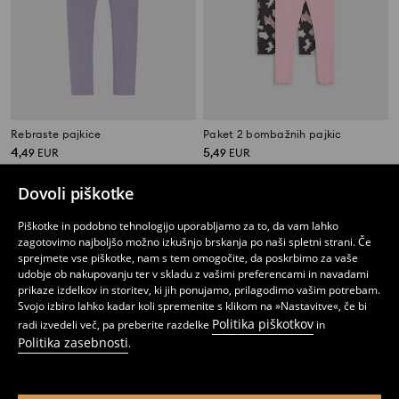
Rebraste pajkice
Paket 2 bombažnih pajkic
4
5
,
49
EUR
,
49
EUR
Dovoli piškotke
Piškotke in podobno tehnologijo uporabljamo za to, da vam lahko
zagotovimo najboljšo možno izkušnjo brskanja po naši spletni strani. Če
sprejmete vse piškotke, nam s tem omogočite, da poskrbimo za vaše
udobje ob nakupovanju ter v skladu z vašimi preferencami in navadami
prikaze izdelkov in storitev, ki jih ponujamo, prilagodimo vašim potrebam.
Svojo izbiro lahko kadar koli spremenite s klikom na »Nastavitve«, če bi
Politika piškotkov
radi izvedeli več, pa preberite razdelke
in
Politika zasebnosti
.