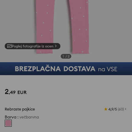
Poglej fotografije iz ocen
1
/
2
2
,
49
EUR
Rebraste pajkice
4,9/5
(
60
)
Barva
:
večbarvna