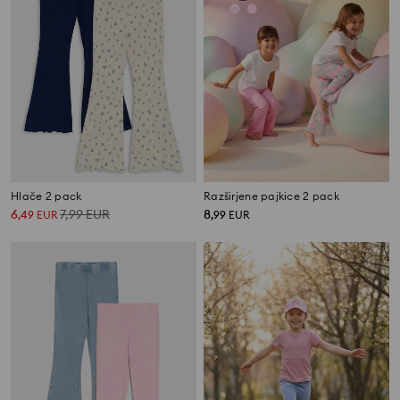
Hlače 2 pack
Razširjene pajkice 2 pack
6
7,99
EUR
8
,
49
EUR
,
99
EUR