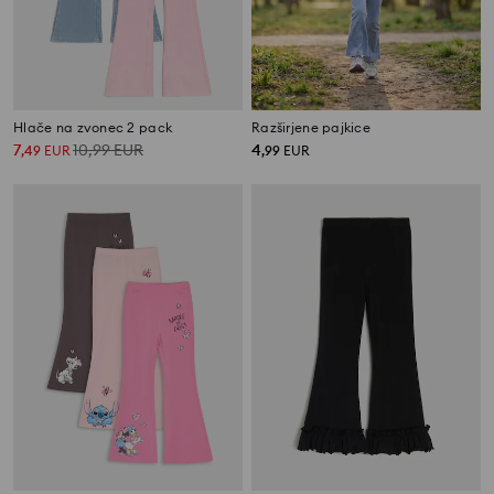
Hlače na zvonec 2 pack
Razširjene pajkice
7
10,99
EUR
4
,
49
EUR
,
99
EUR