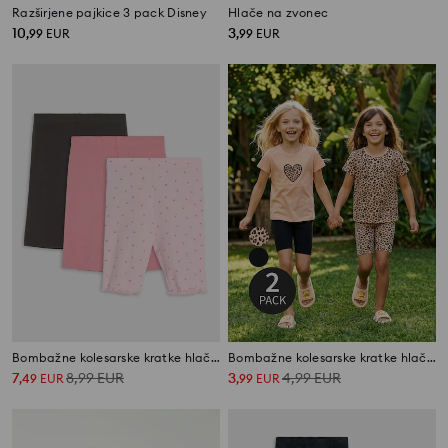
Razširjene pajkice 3 pack Disney
Hlače na zvonec
10
3
,
99
EUR
,
99
EUR
Bombažne kolesarske kratke hlače 3 pack
Bombažne kolesarske kratke hlače – paket 2 kosa
7
8,99
EUR
3
4,99
EUR
,
49
EUR
,
99
EUR