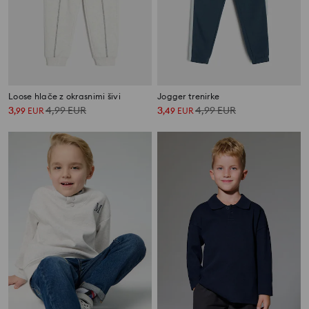
Loose hlače z okrasnimi šivi
Jogger trenirke
3
4,99
EUR
3
4,99
EUR
,
99
EUR
,
49
EUR