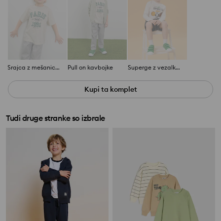
Srajca z mešanico lana
Pull on kavbojke
Superge z vezalkami
Kupi ta komplet
Tudi druge stranke so izbrale