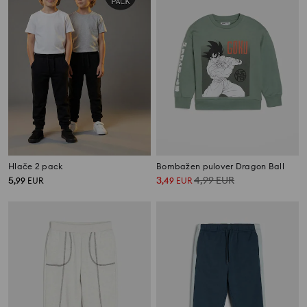
Hlače 2 pack
Bombažen pulover Dragon Ball
5
3
4,99
EUR
,
99
EUR
,
49
EUR