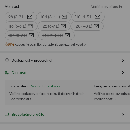
Velikost
Vodič po velikostih
98 (2-3 L)
104 (3-4 L)
110 (4-5 L)
116 (5-6 L)
122 (6-7 L)
128 (7-8 L)
134 (8-9 L)
140 (9-10 L)
91
%
kupcev je ocenilo, da izdelek ustreza velikosti
Dostopnost v prodajalnah
Dostava
Poslovalnice
Vedno brezplačno
Kurir/prevzemno mes
Večina paketov prispe v roku 5 delovnih dneh
Večina paketov prispe
Podrobnosti >
Podrobnosti >
Brezplačno vračilo