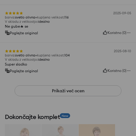
2025-09-05
barva
:
svetlo olivna
kupljena velikost
:
116
V skladu z velikostjo
:
idealno
Ne gube🔥 se
Koristno
(
0
)
Poglejte original
2025-08-10
barva
:
svetlo olivna
kupljena velikost
:
104
V skladu z velikostjo
:
idealno
Super sladko
Koristno
(
0
)
Poglejte original
Prikaži več ocen
Dokončajte komplet
New