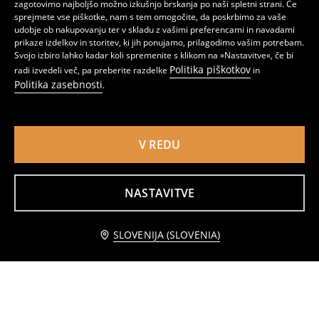
zagotovimo najboljšo možno izkušnjo brskanja po naši spletni strani. Če
sprejmete vse piškotke, nam s tem omogočite, da poskrbimo za vaše
udobje ob nakupovanju ter v skladu z vašimi preferencami in navadami
prikaze izdelkov in storitev, ki jih ponujamo, prilagodimo vašim potrebam.
Svojo izbiro lahko kadar koli spremenite s klikom na »Nastavitve«, če bi
Politika piškotkov
radi izvedeli več, pa preberite razdelke
in
Politika zasebnosti
.
V REDU
NASTAVITVE
Komplet 2 puloverjev
Črtast pulover
7
9,99
EUR
3
,
99
EUR
,
99
EUR
Obvestite me
SLOVENIJA (SLOVENIA)