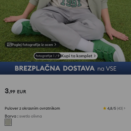
Poglej fotografije iz ocen
Kupi ta komplet
fotografije
1
/
9
3
,
99
EUR
Pulover z okrasnim ovratnikom
4,8/5
(
43
)
Barva
:
svetlo olivna