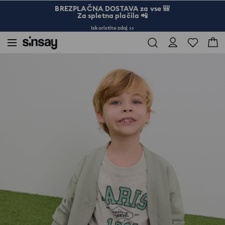
BREZPLAČNA DOSTAVA za vse 🎒
Za spletna plačila 📲
Izkoristite zdaj >>