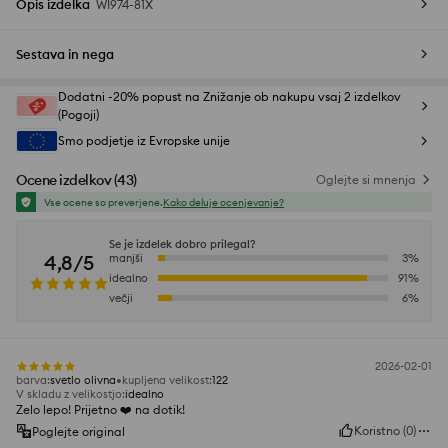
Opis izdelka
WI974-81X
Sestava in nega
Dodatni -20% popust na Znižanje ob nakupu vsaj 2 izdelkov
(Pogoji)
Smo podjetje iz Evropske unije
Ocene izdelkov
(
43
)
Oglejte si mnenja
Vse ocene so preverjene.
Kako deluje ocenjevanje?
Se je izdelek dobro prilegal?
4,8/5
manjši
3
%
idealno
91
%
večji
6
%
2026-02-01
barva
:
svetlo olivna
kupljena velikost
:
122
V skladu z velikostjo
:
idealno
Zelo lepo! Prijetno ❤️ na dotik!
Koristno
(
0
)
Poglejte original