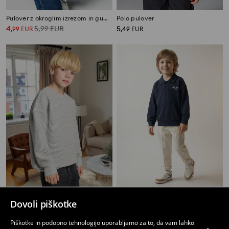
Pulover z okroglim izrezom in gumbi pri izrezu
Polo pulover
4
5,99
EUR
5
,
99
EUR
,
49
EUR
Pulover z okroglim izrezom
Bombažna polo jopa
Dovoli piškotke
2
3,99
EUR
2
3,99
EUR
,
99
EUR
,
99
EUR
Piškotke in podobno tehnologijo uporabljamo za to, da vam lahko