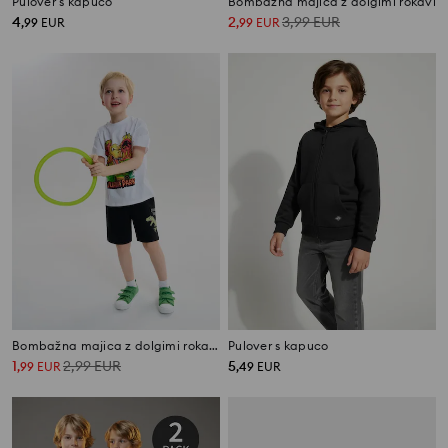
Pulover s kapuco
Bombažna majica z dolgimi rokavi
4
2
3,99
EUR
,
99
EUR
,
99
EUR
Bombažna majica z dolgimi rokavi s potiskom Jurassic Park
Pulover s kapuco
1
2,99
EUR
5
,
99
EUR
,
49
EUR