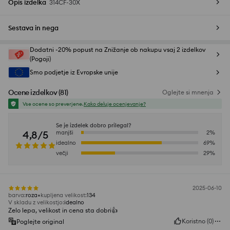
Opis izdelka
314CF-30X
Sestava in nega
Dodatni -20% popust na Znižanje ob nakupu vsaj 2 izdelkov
(Pogoji)
Smo podjetje iz Evropske unije
Ocene izdelkov
(
81
)
Oglejte si mnenja
Vse ocene so preverjene.
Kako deluje ocenjevanje?
Se je izdelek dobro prilegal?
4,8/5
manjši
2
%
idealno
69
%
večji
29
%
2025-06-10
barva
:
roza
kupljena velikost
:
134
V skladu z velikostjo
:
idealno
Zelo lepa, velikost in cena sta dobri👍️
Koristno
(
0
)
Poglejte original