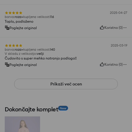
2025-04-27
barva
:
roza
kupljena velikost
:
116
Toplo, podloženo
Koristno
(
0
)
Poglejte original
2025-03-19
barva
:
roza
kupljena velikost
:
140
V skladu z velikostjo
:
večji
Čudovito s super mehko notranjo podlogo!!
Koristno
(
0
)
Poglejte original
Prikaži več ocen
Dokončajte komplet
New