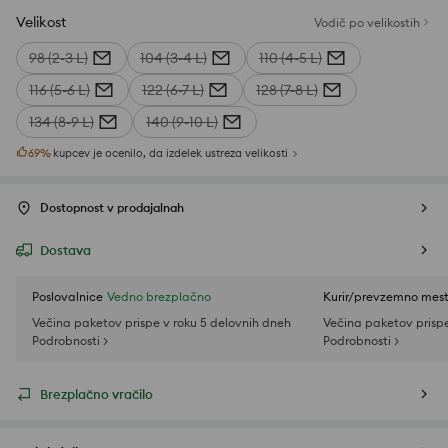
Velikost
Vodič po velikostih
98 (2-3 L)
104 (3-4 L)
110 (4-5 L)
116 (5-6 L)
122 (6-7 L)
128 (7-8 L)
134 (8-9 L)
140 (9-10 L)
69
%
kupcev je ocenilo, da izdelek ustreza velikosti
Dostopnost v prodajalnah
Dostava
Poslovalnice
Vedno brezplačno
Kurir/prevzemno mes
Večina paketov prispe v roku 5 delovnih dneh
Večina paketov prispe
Podrobnosti >
Podrobnosti >
Brezplačno vračilo