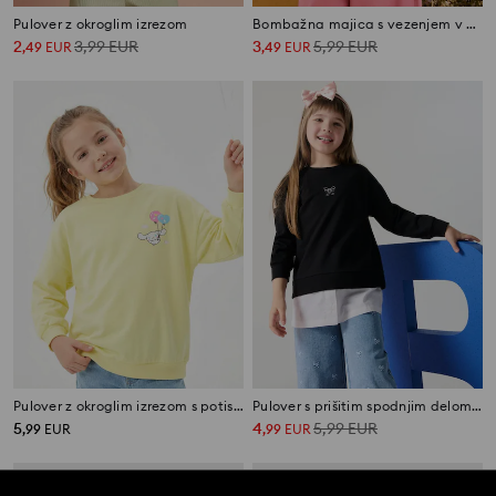
Pulover z okroglim izrezom
Bombažna majica s vezenjem v obliki srca
2
3,99
EUR
3
5,99
EUR
,
49
EUR
,
49
EUR
Pulover z okroglim izrezom s potiskom Cinnamoroll
Pulover s prišitim spodnjim delom srajce
5
4
5,99
EUR
,
99
EUR
,
99
EUR