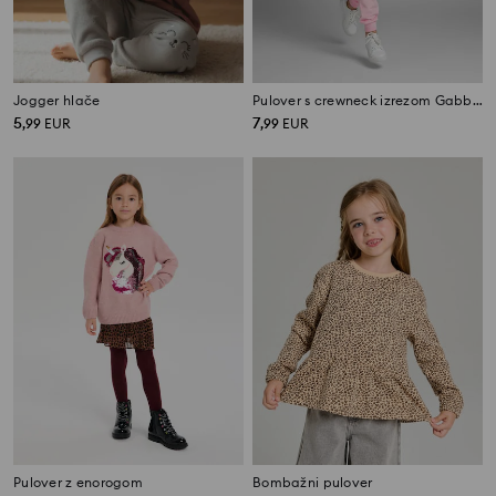
Jogger hlače
Pulover s crewneck izrezom Gabby's Dollhouse
5
7
,
99
EUR
,
99
EUR
Pulover z enorogom
Bombažni pulover