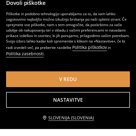
Dovoli piškotke
Piškotke in podobno tehnologijo uporabljamo za to, da vam lahko
zagotovimo najboljšo možno izkušnjo brskanja po naši spletni strani. Če
sprejmete vse piškotke, nam s tem omogočite, da poskrbimo za vaše
udobje ob nakupovanju ter v skladu z vašimi preferencami in navadami
prikaze izdelkov in storitev, ki jih ponujamo, prilagodimo vašim potrebam.
Svojo izbiro lahko kadar koli spremenite s klikom na »Nastavitve«, če bi
Politika piškotkov
radi izvedeli več, pa preberite razdelke
in
Politika zasebnosti
.
V REDU
Bombažna jopica Disney SuperKitties
Pulover s crewneck izrezom Stitch
5
5
,
99
EUR
,
49
EUR
NASTAVITVE
Obvestite me
SLOVENIJA (SLOVENIA)