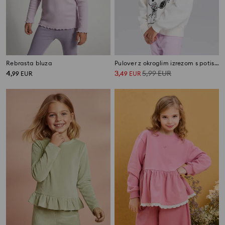
Rebrasta bluza
Pulover z okroglim izrezom s potiskom Peaunts
4
3
5,99
EUR
,
99
EUR
,
49
EUR