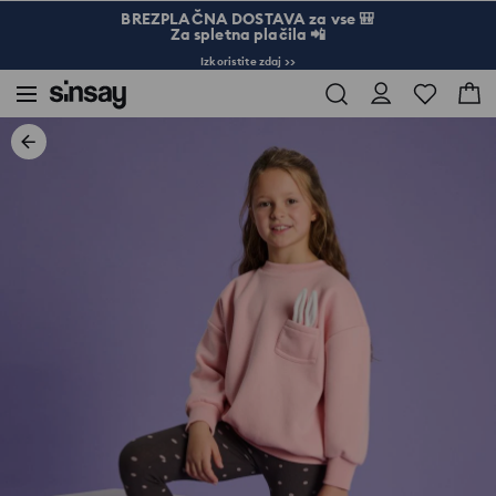
BREZPLAČNA DOSTAVA za vse 🎒
Za spletna plačila 📲
Izkoristite zdaj >>