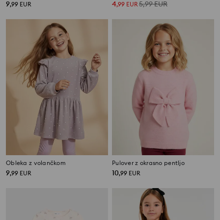
9
4
5,99
EUR
,
99
EUR
,
99
EUR
Obleka z volančkom
Pulover z okrasno pentljo
9
10
,
99
EUR
,
99
EUR