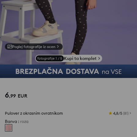
Poglej fotografije iz ocen
Kupi ta komplet
fotografije
1
/
5
6
,
99
EUR
Pulover z okrasnim ovratnikom
4,8/5
(
81
)
Barva
:
roza