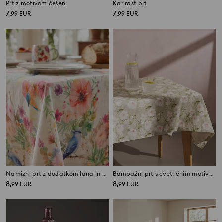
Prt z motivom češenj
Karirast prt
7
7
,
99
EUR
,
99
EUR
Namizni prt z dodatkom lana in cvetličnim motivom
Bombažni prt s cvetličnim motivom
8
8
,
99
EUR
,
99
EUR