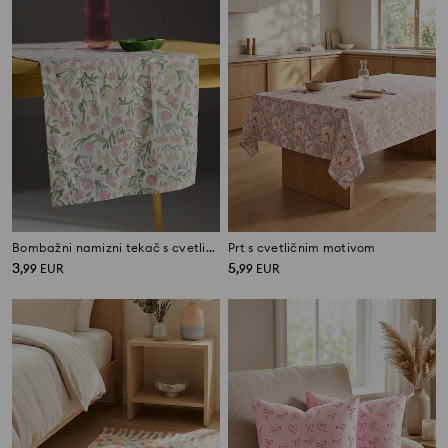
Bombažni namizni tekač s cvetličnim motivom
Prt s cvetličnim motivom
3
5
,
99
EUR
,
99
EUR