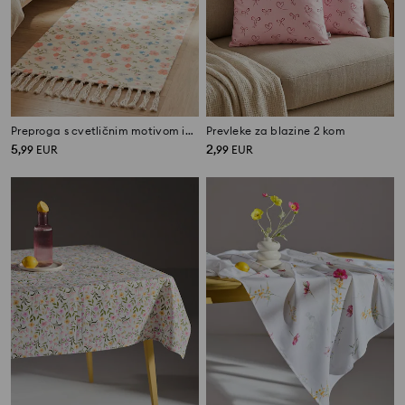
Preproga s cvetličnim motivom in resami
Prevleke za blazine 2 kom
5
2
,
99
EUR
,
99
EUR