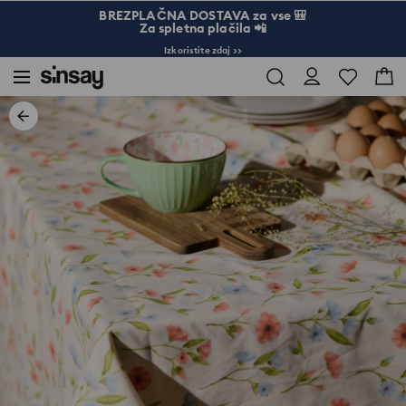
BREZPLAČNA DOSTAVA za vse 🎒
Za spletna plačila 📲
Izkoristite zdaj >>