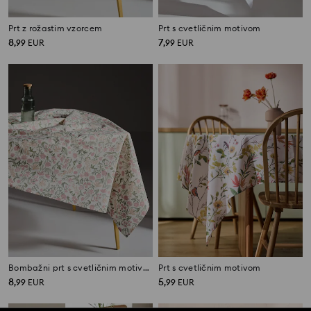
Prt z rožastim vzorcem
Prt s cvetličnim motivom
8
7
,
99
EUR
,
99
EUR
Bombažni prt s cvetličnim motivom
Prt s cvetličnim motivom
8
5
,
99
EUR
,
99
EUR