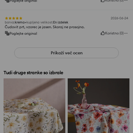
Koristno
(
0
)
Poglejte original
2026-06-24
barva
:
krema
kupljena velikost
:
En izdelek
Čudovit prt, vzorec je jasen. Skoraj ne prosojna.
Koristno
(
0
)
Poglejte original
Prikaži več ocen
Tudi druge stranke so izbrale