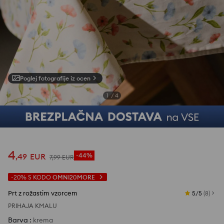
Poglej fotografije iz ocen
1
/
4
4
,
49
EUR
-44%
7
,
99
EUR
-20%
S KODO
OMNI20MORE
Prt z rožastim vzorcem
5/5
(
8
)
PRIHAJA KMALU
Barva
:
krema