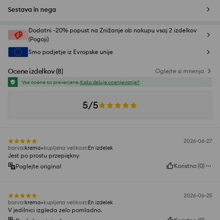
Sestava in nega
Dodatni -20% popust na Znižanje ob nakupu vsaj 2 izdelkov
(Pogoji)
Smo podjetje iz Evropske unije
Ocene izdelkov
(
8
)
Oglejte si mnenja
Vse ocene so preverjene.
Kako deluje ocenjevanje?
5/5
2026-06-27
barva
:
krema
kupljena velikost
:
En izdelek
Jest po prostu przepiękny
Koristno
(
0
)
Poglejte original
2026-06-25
barva
:
krema
kupljena velikost
:
En izdelek
V jedilnici izgleda zelo pomladno.