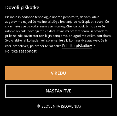
Dovoli piškotke
Piškotke in podobno tehnologijo uporabljamo za to, da vam lahko
zagotovimo najboljšo možno izkušnjo brskanja po naši spletni strani. Če
sprejmete vse piškotke, nam s tem omogočite, da poskrbimo za vaše
udobje ob nakupovanju ter v skladu z vašimi preferencami in navadami
prikaze izdelkov in storitev, ki jih ponujamo, prilagodimo vašim potrebam.
Svojo izbiro lahko kadar koli spremenite s klikom na »Nastavitve«, če bi
Politika piškotkov
radi izvedeli več, pa preberite razdelke
in
Politika zasebnosti
.
V REDU
Prt s cvetličnim motivom
Namizni tekač s cvetličnim motivom
7
4
,
99
EUR
,
99
EUR
NASTAVITVE
Obvestite me
SLOVENIJA (SLOVENIA)