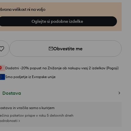
zbrana velikost ni na voljo
Oglejte si podobne izdelke
Obvestite me
Dodatni -20% popust na Znižanje ob nakupu vsaj 2 izdelkov (Pogoji)
Smo podjetje iz Evropske unije
Dostava
ostava in vračila samo s kurirjem
ečina paketov prispe v roku 5 delovnih dneh
odrobnosti >