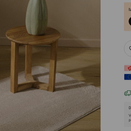
I
D
V
P