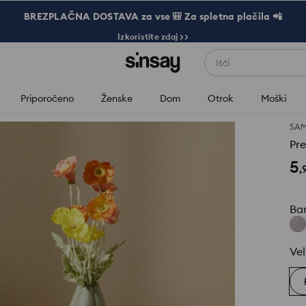
BREZPLAČNA DOSTAVA za vse 🎒 Za spletna plačila 📲
Izkoristite zdaj >>
Išči
Priporočeno
Ženske
Dom
Otrok
Moški
SAM
Pr
5
,
Ba
Vel