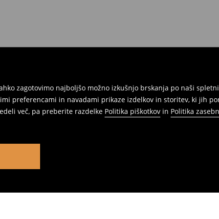
ahko zagotovimo najboljšo možno izkušnjo brskanja po naši spletni
mi preferencami in navadami prikaze izdelkov in storitev, ki jih p
vedeli več, pa preberite razdelke
Politika piškotkov
in
Politika zasebn