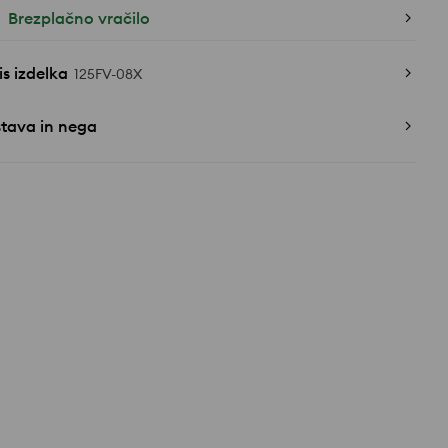
Brezplačno vračilo
s izdelka
125FV-08X
stava in nega