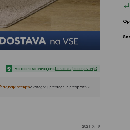
Opi
Se
Vse ocene so preverjene.
Kako deluje ocenjevanje?
Najbolje ocenjen
v kategoriji preproge in predpražniki
2026-07-19