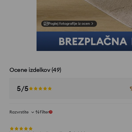
Poglej fotografije iz ocen
Ocene izdelkov
(
49
)
5/5
Razvrstite
Filter
1