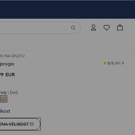
O NA SPLETU
eproga
5/5
(
49
)
99
EUR
rva
:
bež
ikost
ENA VELIKOST