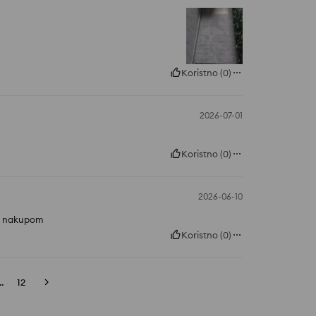
Koristno
(
0
)
2026-07-01
Koristno
(
0
)
2026-06-10
 z nakupom
Koristno
(
0
)
..
12