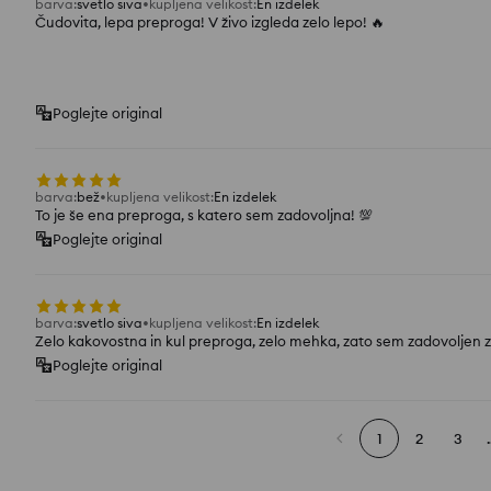
barva
:
svetlo siva
kupljena velikost
:
En izdelek
Čudovita, lepa preproga! V živo izgleda zelo lepo! 🔥
Poglejte original
barva
:
bež
kupljena velikost
:
En izdelek
To je še ena preproga, s katero sem zadovoljna! 💯
Poglejte original
barva
:
svetlo siva
kupljena velikost
:
En izdelek
Zelo kakovostna in kul preproga, zelo mehka, zato sem zadovoljen
Poglejte original
1
2
3
.