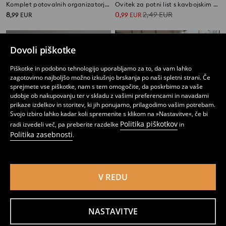
Komplet potovalnih organizatorjev 6 pack Hot Wheels
Ovitek za potni list s kavbojskim motivom
8
0
2,49
EUR
,
99
EUR
,
99
EUR
Dovoli piškotke
Piškotke in podobno tehnologijo uporabljamo za to, da vam lahko
zagotovimo najboljšo možno izkušnjo brskanja po naši spletni strani. Če
sprejmete vse piškotke, nam s tem omogočite, da poskrbimo za vaše
udobje ob nakupovanju ter v skladu z vašimi preferencami in navadami
prikaze izdelkov in storitev, ki jih ponujamo, prilagodimo vašim potrebam.
Svojo izbiro lahko kadar koli spremenite s klikom na »Nastavitve«, če bi
Politika piškotkov
radi izvedeli več, pa preberite razdelke
in
Politika zasebnosti
.
V REDU
Potovalna blazina Stitch
Komplet ovitka za potni list in oznake za prtljago
7
3
,
99
EUR
,
99
EUR
NASTAVITVE