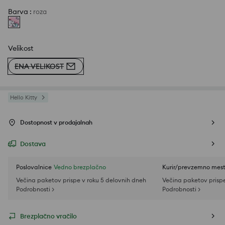
Barva
:
roza
Velikost
ENA VELIKOST
Hello Kitty
Dostopnost v prodajalnah
Dostava
Poslovalnice
Vedno brezplačno
Kurir/prevzemno mes
Večina paketov prispe v roku 5 delovnih dneh
Večina paketov prispe
Podrobnosti >
Podrobnosti >
Brezplačno vračilo