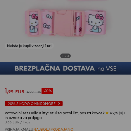
Nekdo je kupil v zadnji 1 uri
1
/
4
1
,
99
EUR
-60%
4
,
99
EUR
-20%
S KODO
OMNI20MORE
Potovalni set Hello Kitty: etui za potni list, pas za kovček
4,9/5
(
8
)
in oznaka za prtljago
0,66 EUR
/
1 kos
PRIHAJA KMALU
NAJBOLJ PRODAJANO