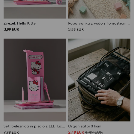
Zvezek Hello Kitty
Pobarvanka z vodo s flomastrom z motivom narave
3
3
,
99
EUR
,
99
EUR
Set: beležnica in pisalo z LED lučko Hello Kitty
Organizator 3 kom
7
2
4,49
EUR
,
99
EUR
,
49
EUR