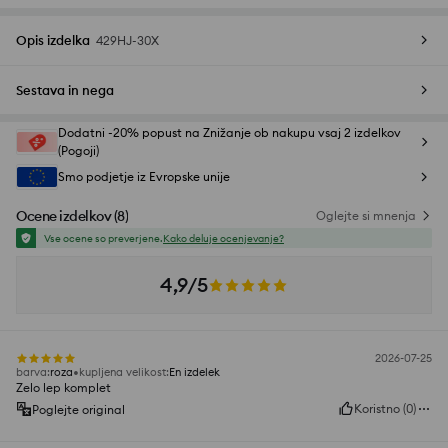
Opis izdelka
429HJ-30X
Sestava in nega
Dodatni -20% popust na Znižanje ob nakupu vsaj 2 izdelkov
(Pogoji)
Smo podjetje iz Evropske unije
Ocene izdelkov
(
8
)
Oglejte si mnenja
Vse ocene so preverjene.
Kako deluje ocenjevanje?
4,9/5
2026-07-25
barva
:
roza
kupljena velikost
:
En izdelek
Zelo lep komplet
Koristno
(
0
)
Poglejte original