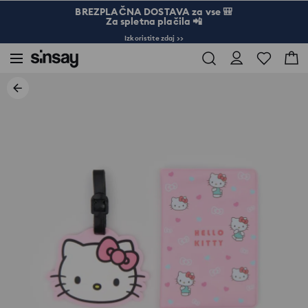
BREZPLAČNA DOSTAVA za vse 🎒
Za spletna plačila 📲
Izkoristite zdaj >>