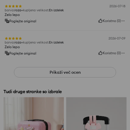
2026-07-18
barva
:
roza
kupljena velikost
:
En izdelek
Zelo lepo
Koristno
(
0
)
Poglejte original
2026-07-09
barva
:
roza
kupljena velikost
:
En izdelek
Zelo lepo
Koristno
(
0
)
Poglejte original
Prikaži več ocen
Tudi druge stranke so izbrale