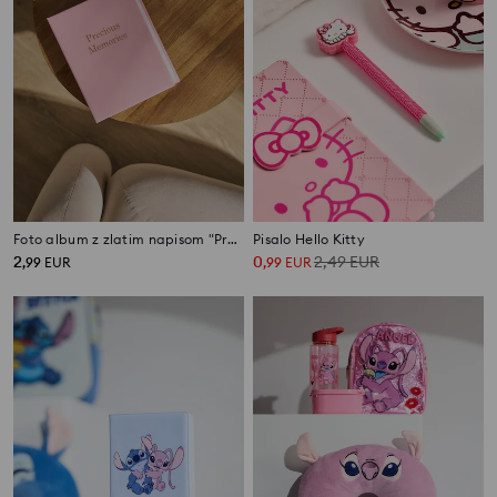
Foto album z zlatim napisom "Precious Memories"
Pisalo Hello Kitty
2
0
2,49
EUR
,
99
EUR
,
99
EUR