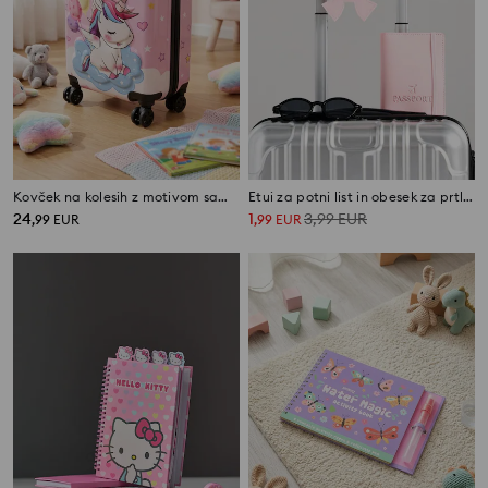
Kovček na kolesih z motivom samoroga
Etui za potni list in obesek za prtljago z motivom pentlje
24
1
3,99
EUR
,
99
EUR
,
99
EUR