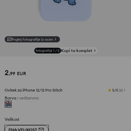
Poglej fotografije iz ocen
Kupi ta komplet
fotografije
1
/
2
2
,
99
EUR
Ovitek za iPhone 12/12 Pro Stitch
5/5
(
6
)
Barva
:
večbarvna
Velikost
ENA VELIKOST