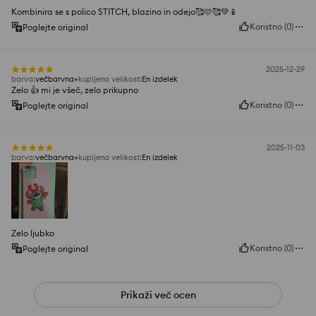
Kombinira se s polico STITCH, blazino in odejo🥰🩷🥰💚📱
Koristno
(
0
)
Poglejte original
2025-12-29
barva
:
večbarvna
kupljena velikost
:
En izdelek
Zelo 👍️ mi je všeč, zelo prikupno
Koristno
(
0
)
Poglejte original
2025-11-03
barva
:
večbarvna
kupljena velikost
:
En izdelek
Zelo ljubko
Koristno
(
0
)
Poglejte original
Prikaži več ocen