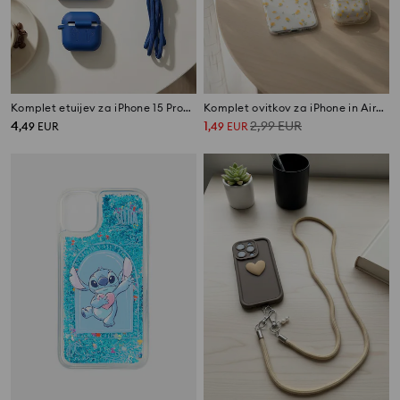
Komplet etuijev za iPhone 15 Pro/16 Pro/17/17 Pro/17 Pro Max in AirPods Pro 3/4 z vrvico
Komplet ovitkov za iPhone in AirPods z rožnim motivom
4
1
2,99
EUR
,
49
EUR
,
49
EUR