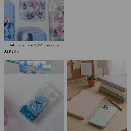
Ovitek za iPhone 13/14 s holografskim učinkom Stitch
Ovitek za iPhone 16 s holografskim učinkom Stitch
3
3
,
99
EUR
,
99
EUR