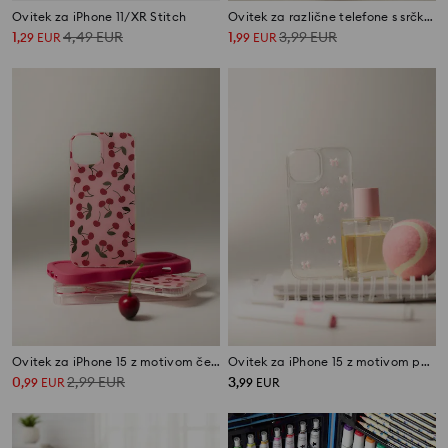
Ovitek za iPhone 11/XR Stitch
Ovitek za različne telefone s srčkom in trakom
1
4,49
EUR
1
3,99
EUR
,
29
EUR
,
99
EUR
Ovitek za iPhone 15 z motivom češenj
Ovitek za iPhone 15 z motivom pentlje
0
2,99
EUR
3
,
99
EUR
,
99
EUR