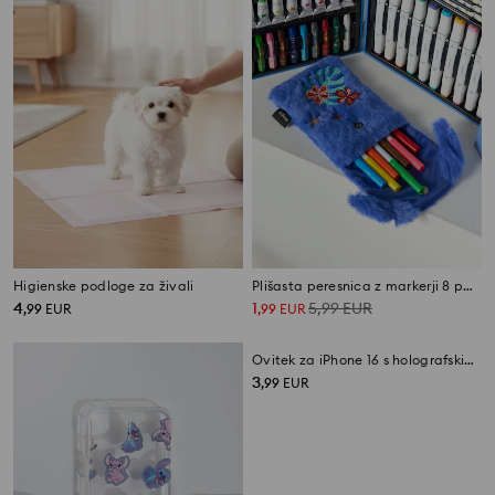
Higienske podloge za živali
Plišasta peresnica z markerji 8 pack Stitch
4
1
5,99
EUR
,
99
EUR
,
99
EUR