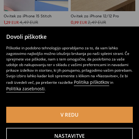
Ovitek za iPhone 15 Stitch
Ovitek za iPhone 12/12 Pro
1
4,49
EUR
0
2,49
EUR
,
29
EUR
,
99
EUR
Dovoli piškotke
Piškotke in podobno tehnologijo uporabljamo za to, da vam lahko
zagotovimo najboljšo možno izkušnjo brskanja po naši spletni strani. Če
sprejmete vse piškotke, nam s tem omogočite, da poskrbimo za vaše
udobje ob nakupovanju ter v skladu z vašimi preferencami in navadami
prikaze izdelkov in storitev, ki jih ponujamo, prilagodimo vašim potrebam.
Svojo izbiro lahko kadar koli spremenite s klikom na »Nastavitve«, če bi
Politika piškotkov
radi izvedeli več, pa preberite razdelke
in
Politika zasebnosti
.
V REDU
Ovitek za iPhone 13/14
Futrola za mobitel
2
0
1,99
EUR
,
49
EUR
,
99
EUR
NASTAVITVE