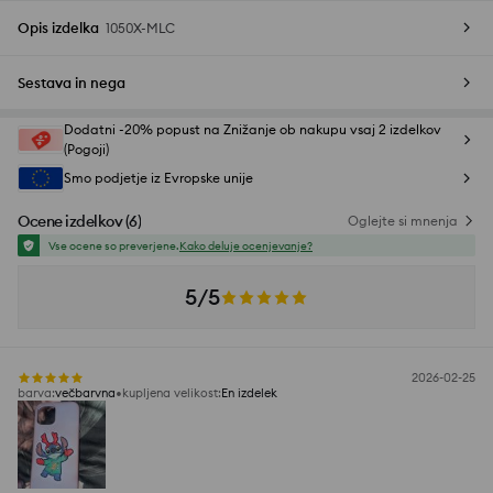
Opis izdelka
1050X-MLC
Sestava in nega
Dodatni -20% popust na Znižanje ob nakupu vsaj 2 izdelkov
(Pogoji)
Smo podjetje iz Evropske unije
Ocene izdelkov
(
6
)
Oglejte si mnenja
Vse ocene so preverjene.
Kako deluje ocenjevanje?
5/5
2026-02-25
barva
:
večbarvna
kupljena velikost
:
En izdelek