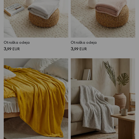
Otroška odeja
Otroška odeja
3
3
,
99
EUR
,
99
EUR