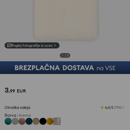
Poglej fotografije iz ocen
1
/
3
3
,
99
EUR
Otroška odeja
4,4/5
(
795
)
Barva
:
krema