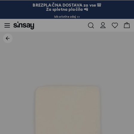
BREZPLAČNA DOSTAVA za vse 🎒
Za spletna plačila 📲
Izkoristite zdaj >>