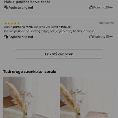
Mehka, gorčična barva, tanjša
Koristno
(
0
)
Poglejte original
2026-07-20
barva
:
pastelno roza
kupljena velikost
:
En izdelek
Barva je skladna s fotografijo, odeja je precej tanka, a topla.
Koristno
(
0
)
Poglejte original
Prikaži več ocen
Tudi druge stranke so izbrale