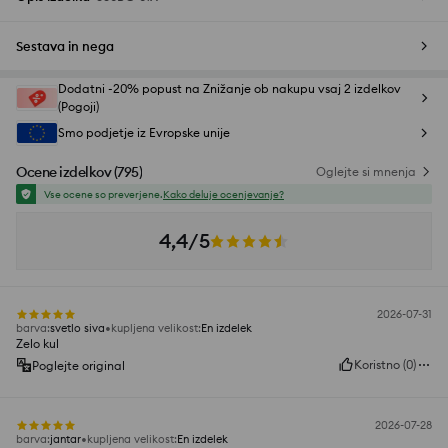
Sestava in nega
Dodatni -20% popust na Znižanje ob nakupu vsaj 2 izdelkov
(Pogoji)
Smo podjetje iz Evropske unije
Ocene izdelkov
(
795
)
Oglejte si mnenja
Vse ocene so preverjene.
Kako deluje ocenjevanje?
4,4/5
2026-07-31
barva
:
svetlo siva
kupljena velikost
:
En izdelek
Zelo kul
Koristno
(
0
)
Poglejte original
2026-07-28
barva
:
jantar
kupljena velikost
:
En izdelek