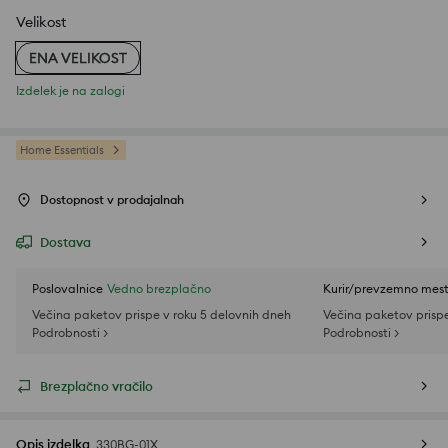
Velikost
ENA VELIKOST
Izdelek je na zalogi
Home Essentials
Dostopnost v prodajalnah
Dostava
Poslovalnice
Vedno brezplačno
Kurir/prevzemno mes
Večina paketov prispe v roku 5 delovnih dneh
Večina paketov prispe
Podrobnosti >
Podrobnosti >
Brezplačno vračilo
Opis izdelka
330BG-01X