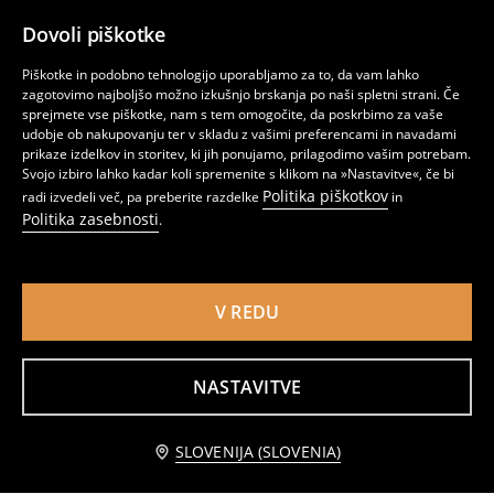
Dovoli piškotke
Piškotke in podobno tehnologijo uporabljamo za to, da vam lahko
zagotovimo najboljšo možno izkušnjo brskanja po naši spletni strani. Če
sprejmete vse piškotke, nam s tem omogočite, da poskrbimo za vaše
udobje ob nakupovanju ter v skladu z vašimi preferencami in navadami
prikaze izdelkov in storitev, ki jih ponujamo, prilagodimo vašim potrebam.
Svojo izbiro lahko kadar koli spremenite s klikom na »Nastavitve«, če bi
Politika piškotkov
radi izvedeli več, pa preberite razdelke
in
Politika zasebnosti
.
V REDU
Odeja z resicami
Odeja z reliefnim vzorcem
6
12,99
EUR
10
,
49
EUR
,
99
EUR
NASTAVITVE
Dodaj v košarico
SLOVENIJA (SLOVENIA)
3,99 EUR