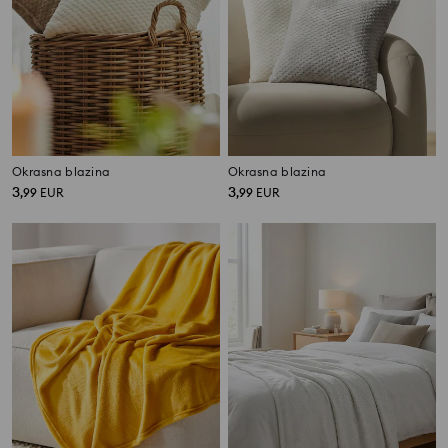
Okrasna blazina
Okrasna blazina
3
3
,
99
EUR
,
99
EUR