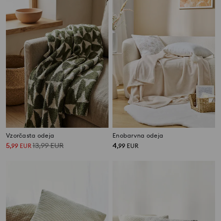
Vzorčasta odeja
Enobarvna odeja
5
13,99
EUR
4
,
99
EUR
,
99
EUR