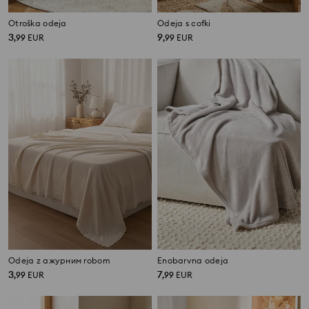
Otroška odeja
Odeja s cofki
3
9
,
99
EUR
,
99
EUR
Odeja z ажурним robom
Enobarvna odeja
3
7
,
99
EUR
,
99
EUR