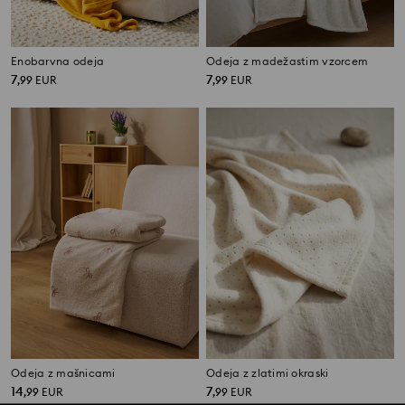
Enobarvna odeja
Odeja z madežastim vzorcem
7
7
,
99
EUR
,
99
EUR
Odeja z mašnicami
Odeja z zlatimi okraski
14
7
,
99
EUR
,
99
EUR