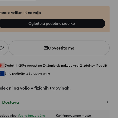
zbrana velikost ni na voljo
Oglejte si podobne izdelke
Obvestite me
Dodatni -20% popust na Znižanje ob nakupu vsaj 2 izdelkov (Pogoji)
Smo podjetje iz Evropske unije
elek ni na voljo v fizičnih trgovinah.
Dostava
oslovalnice
Vedno brezplačno
Kurir/prevzemno mesto