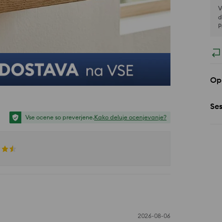
V
d
P
Opi
Se
Vse ocene so preverjene.
Kako deluje ocenjevanje?
2026-08-06