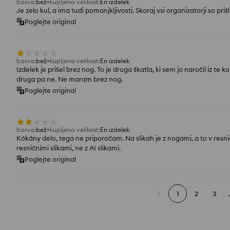
barva
:
bež
kupljena velikost
:
En izdelek
Je zelo kul, a ima tudi pomanjkljivosti. Skoraj vsi organizatorji so pri
Poglejte original
barva
:
bež
kupljena velikost
:
En izdelek
Izdelek je prišel brez nog. To je druga škatla, ki sem jo naročil iz te
druga pa ne. Ne maram brez nog.
Poglejte original
barva
:
bež
kupljena velikost
:
En izdelek
Kókány delo, tega ne priporočam. Na slikah je z nogami, a to v resnici
resničnimi slikami, ne z AI slikami.
Poglejte original
1
2
3
.