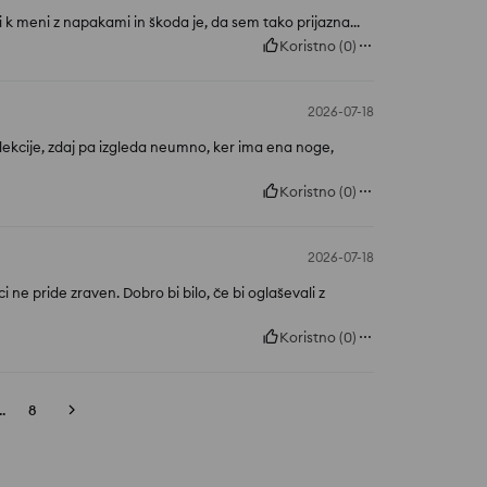
šli k meni z napakami in škoda je, da sem tako prijazna...
Koristno
(
0
)
2026-07-18
 kolekcije, zdaj pa izgleda neumno, ker ima ena noge,
Koristno
(
0
)
2026-07-18
 ne pride zraven. Dobro bi bilo, če bi oglaševali z
Koristno
(
0
)
..
8