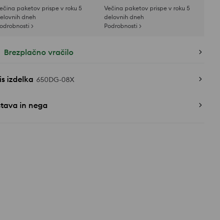
ečina paketov prispe v roku 5
Večina paketov prispe v roku 5
elovnih dneh
delovnih dneh
odrobnosti >
Podrobnosti >
Brezplačno vračilo
s izdelka
650DG-08X
stava in nega