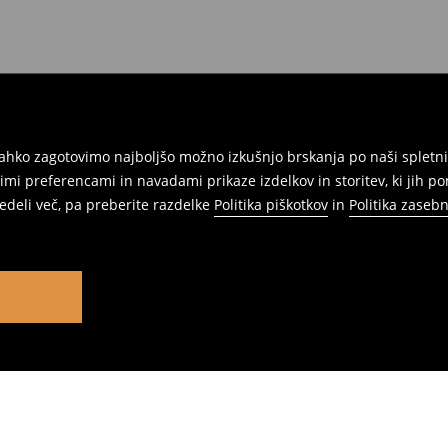
ahko zagotovimo najboljšo možno izkušnjo brskanja po naši spletni
mi preferencami in navadami prikaze izdelkov in storitev, ki jih p
vedeli več, pa preberite razdelke
Politika piškotkov
in
Politika zasebn