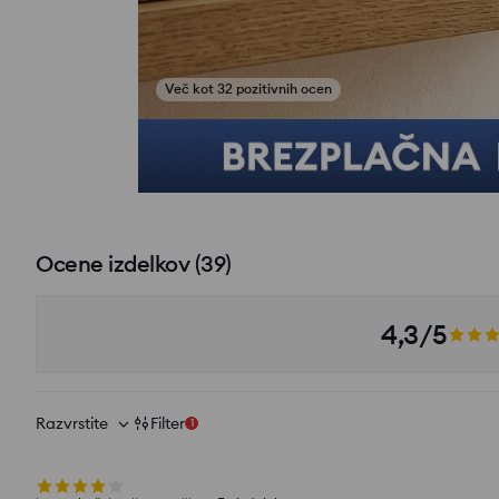
Več kot 32 pozitivnih ocen
Poglej fotografije iz ocen
Ocene izdelkov
(
39
)
4,3/5
Razvrstite
Filter
1