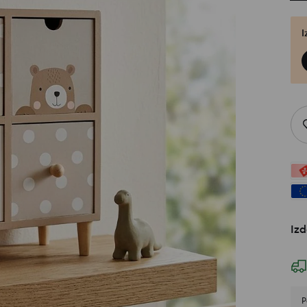
I
Izd
P