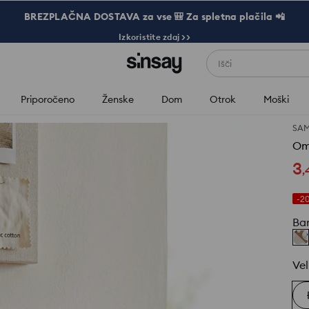
BREZPLAČNA DOSTAVA za vse 🎒 Za spletna plačila 📲
Izkoristite zdaj >>
Išči
Priporočeno
Ženske
Dom
Otrok
Moški
SAM
Om
3
,
-2
Ba
Vel