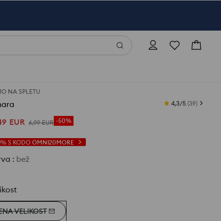
O NA SPLETU
ara
4,3/5
(
39
)
49
EUR
-50%
6
,
99
EUR
0%
S KODO
OMNI20MORE
rva
:
bež
ikost
ENA VELIKOST