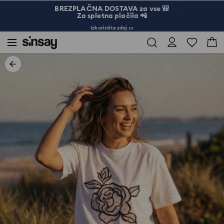
BREZPLAČNA DOSTAVA za vse 🎒
Za spletna plačila 📲
Izkoristite zdaj >>