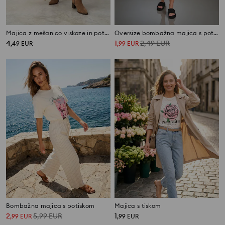
Majica z mešanico viskoze in potiskom
Oversize bombažna majica s potiskom
4
1
2,49
EUR
,
49
EUR
,
99
EUR
Bombažna majica s potiskom
Majica s tiskom
2
5,99
EUR
1
,
99
EUR
,
99
EUR