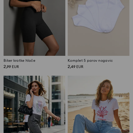
Biker kratke hlače
Komplet 5 parov nogavic
2
2
,
99
EUR
,
49
EUR