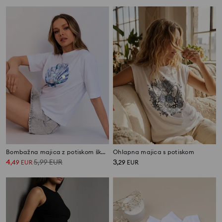
Bombažna majica z potiskom školjk
Ohlapna majica s potiskom
4
5,99
EUR
3
,
49
EUR
,
29
EUR