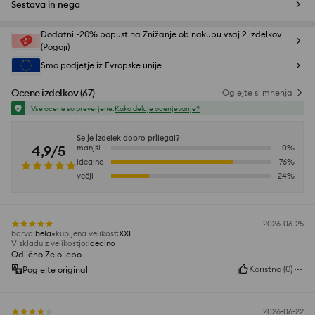
Sestava in nega
Dodatni -20% popust na Znižanje ob nakupu vsaj 2 izdelkov
(Pogoji)
Smo podjetje iz Evropske unije
Ocene izdelkov
(
67
)
Oglejte si mnenja
Vse ocene so preverjene.
Kako deluje ocenjevanje?
Se je izdelek dobro prilegal?
4,9/5
manjši
0
%
idealno
76
%
večji
24
%
2026-06-25
barva
:
bela
kupljena velikost
:
XXL
V skladu z velikostjo
:
idealno
Odlično Zelo lepo
Koristno
(
0
)
Poglejte original
2026-06-22