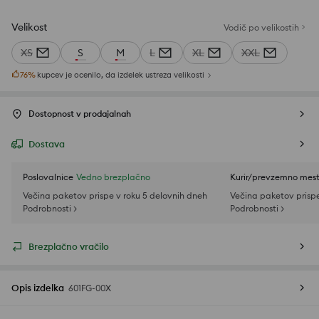
Velikost
Vodič po velikostih
XS
S
M
L
XL
XXL
76
%
kupcev je ocenilo, da izdelek ustreza velikosti
Dostopnost v prodajalnah
Dostava
Poslovalnice
Vedno brezplačno
Kurir/prevzemno mes
Večina paketov prispe v roku 5 delovnih dneh
Večina paketov prispe
Podrobnosti >
Podrobnosti >
Brezplačno vračilo
Opis izdelka
601FG-00X