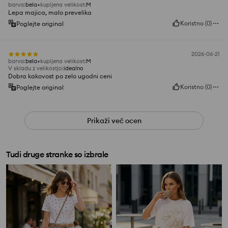
barva
:
bela
kupljena velikost
:
M
Lepa majica, malo prevelika
Koristno
(
0
)
Poglejte original
2026-06-21
barva
:
bela
kupljena velikost
:
M
V skladu z velikostjo
:
idealno
Dobra kakovost po zelo ugodni ceni
Koristno
(
0
)
Poglejte original
Prikaži več ocen
Tudi druge stranke so izbrale