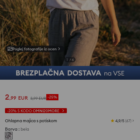
Poglej fotografije iz ocen
1
/
6
2
,
99
EUR
-25%
3
,
99
EUR
-20%
S KODO
OMNI20MORE
Ohlapna majica s potiskom
4,9/5
(
67
)
Barva
:
bela