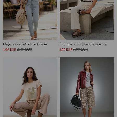
Majica s celostnim potiskom
Bombažna majica z vezenino
1
2,49
EUR
1
6,99
EUR
,
49
EUR
,
99
EUR