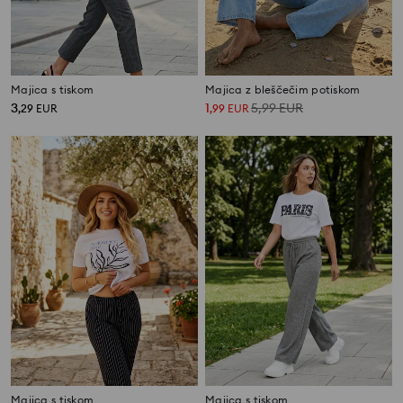
Majica s tiskom
Majica z bleščečim potiskom
3
1
5,99
EUR
,
29
EUR
,
99
EUR
Majica s tiskom
Majica s tiskom