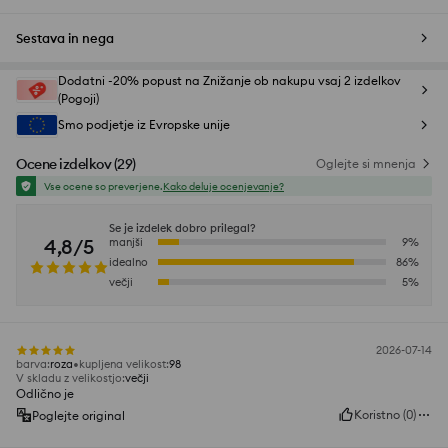
Sestava in nega
Dodatni -20% popust na Znižanje ob nakupu vsaj 2 izdelkov
(Pogoji)
Smo podjetje iz Evropske unije
Ocene izdelkov
(
29
)
Oglejte si mnenja
Vse ocene so preverjene.
Kako deluje ocenjevanje?
Se je izdelek dobro prilegal?
4,8/5
manjši
9
%
idealno
86
%
večji
5
%
2026-07-14
barva
:
roza
kupljena velikost
:
98
V skladu z velikostjo
:
večji
Odlično je
Koristno
(
0
)
Poglejte original