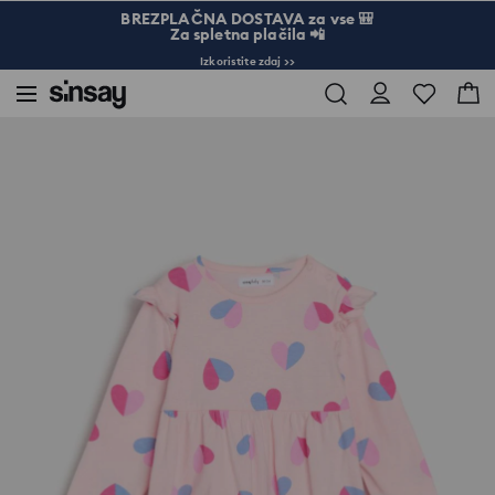
BREZPLAČNA DOSTAVA za vse 🎒
Za spletna plačila 📲
Izkoristite zdaj >>