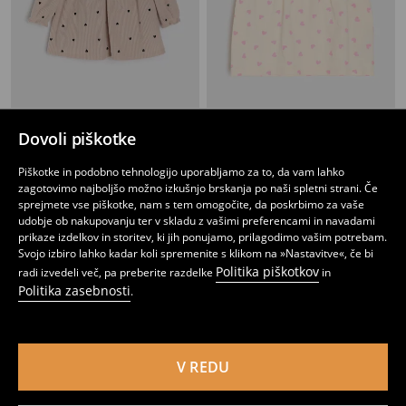
Babydoll obleka
Obleka PAW Patrol
Dovoli piškotke
5
1
2,99
EUR
,
99
EUR
,
99
EUR
Piškotke in podobno tehnologijo uporabljamo za to, da vam lahko
zagotovimo najboljšo možno izkušnjo brskanja po naši spletni strani. Če
sprejmete vse piškotke, nam s tem omogočite, da poskrbimo za vaše
udobje ob nakupovanju ter v skladu z vašimi preferencami in navadami
prikaze izdelkov in storitev, ki jih ponujamo, prilagodimo vašim potrebam.
Svojo izbiro lahko kadar koli spremenite s klikom na »Nastavitve«, če bi
Politika piškotkov
radi izvedeli več, pa preberite razdelke
in
Politika zasebnosti
.
V REDU