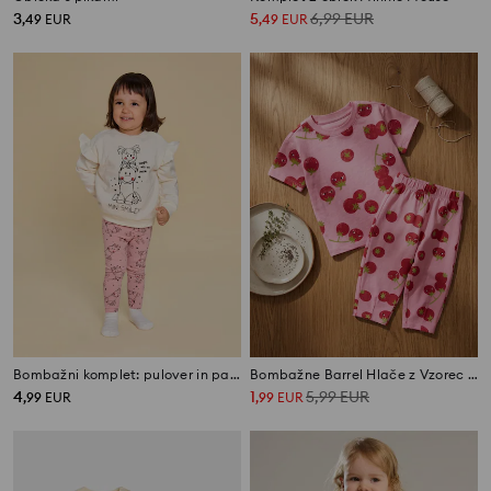
3
5
6,99
EUR
,
49
EUR
,
49
EUR
Bombažni komplet: pulover in pajkice Mini Smiley®
Bombažne Barrel Hlače z Vzorec Paradižnika, 2 kosa
4
1
5,99
EUR
,
99
EUR
,
99
EUR