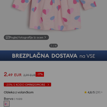
Poglej fotografije iz ocen
1
/
4
2
,
49
EUR
-17%
2
,
99
EUR
-20%
S KODO
OMNI20MORE
Obleka z volančkom
4,8/5
(
29
)
Barva
:
roza