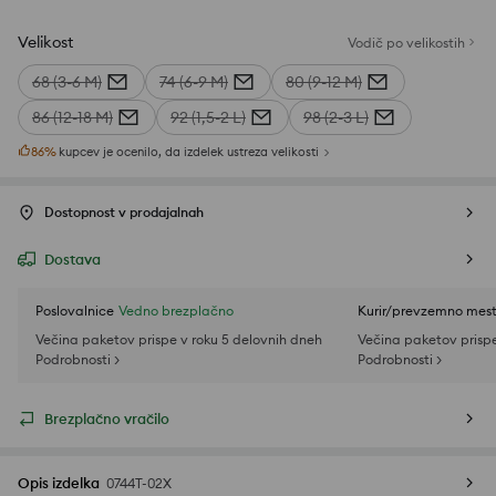
Velikost
Vodič po velikostih
68 (3-6 M)
74 (6-9 M)
80 (9-12 M)
86 (12-18 M)
92 (1,5-2 L)
98 (2-3 L)
86
%
kupcev je ocenilo, da izdelek ustreza velikosti
Dostopnost v prodajalnah
Dostava
Poslovalnice
Vedno brezplačno
Kurir/prevzemno mes
Večina paketov prispe v roku 5 delovnih dneh
Večina paketov prispe
Podrobnosti >
Podrobnosti >
Brezplačno vračilo
Opis izdelka
0744T-02X