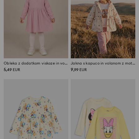
Obleka z dodatkom viskoze in volani
Jakna s kapuco in volanom z motivom srčkov
5
9
,
49
EUR
,
99
EUR