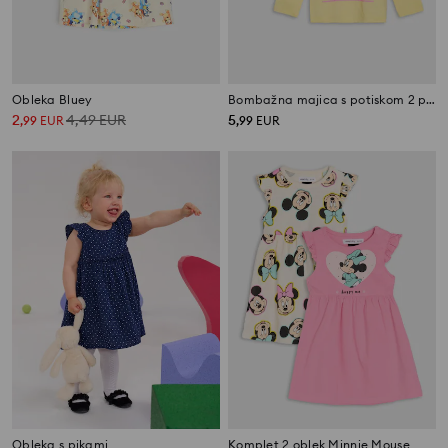
Obleka Bluey
Bombažna majica s potiskom 2 pack Minnie and Daisy
2
4,49
EUR
5
,
99
EUR
,
99
EUR
Obleka s pikami
Komplet 2 oblek Minnie Mouse