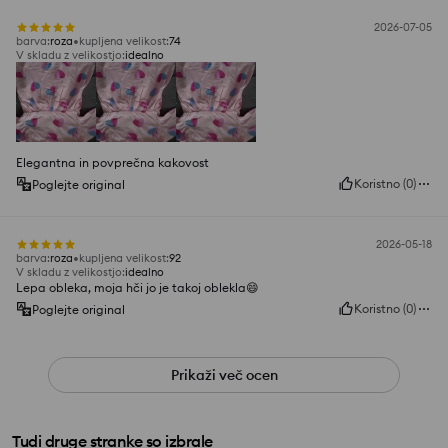
2026-07-05
barva
:
roza
kupljena velikost
:
74
V skladu z velikostjo
:
idealno
Elegantna in povprečna kakovost
Koristno
(
0
)
Poglejte original
2026-05-18
barva
:
roza
kupljena velikost
:
92
V skladu z velikostjo
:
idealno
Lepa obleka, moja hči jo je takoj oblekla😄
Koristno
(
0
)
Poglejte original
Prikaži več ocen
Tudi druge stranke so izbrale