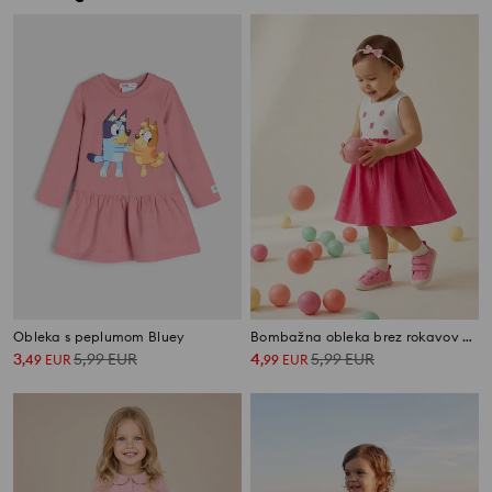
Obleka s peplumom Bluey
Bombažna obleka brez rokavov z vezenimi malinami
3
5,99
EUR
4
5,99
EUR
,
49
EUR
,
99
EUR