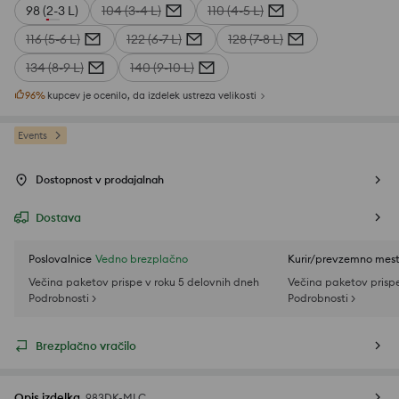
98 (2-3 L)
104 (3-4 L)
110 (4-5 L)
116 (5-6 L)
122 (6-7 L)
128 (7-8 L)
134 (8-9 L)
140 (9-10 L)
96
%
kupcev je ocenilo, da izdelek ustreza velikosti
Events
Dostopnost v prodajalnah
Dostava
Poslovalnice
Vedno brezplačno
Kurir/prevzemno mes
Večina paketov prispe v roku 5 delovnih dneh
Večina paketov prispe
Podrobnosti >
Podrobnosti >
Brezplačno vračilo
Opis izdelka
983DK-MLC