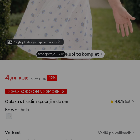
Poglej fotografije iz ocen
Kupi ta komplet
fotografije
1
/
12
4
,
99
EUR
-17%
5
,
99
EUR
-20%
S KODO
OMNI20MORE
Obleka s tilastim spodnjim delom
4,8/5
(
66
)
Barva
:
bela
Velikost
Vodič po velikostih