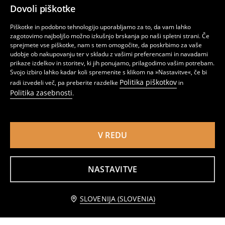
Dovoli piškotke
Piškotke in podobno tehnologijo uporabljamo za to, da vam lahko
zagotovimo najboljšo možno izkušnjo brskanja po naši spletni strani. Če
sprejmete vse piškotke, nam s tem omogočite, da poskrbimo za vaše
udobje ob nakupovanju ter v skladu z vašimi preferencami in navadami
prikaze izdelkov in storitev, ki jih ponujamo, prilagodimo vašim potrebam.
Svojo izbiro lahko kadar koli spremenite s klikom na »Nastavitve«, če bi
Politika piškotkov
radi izvedeli več, pa preberite razdelke
in
Politika zasebnosti
.
V REDU
Obleka s tilastim spodnjim delom
Til obleka z volančki
5
8,99
EUR
4
10,99
EUR
,
99
EUR
,
49
EUR
NASTAVITVE
Dodaj v košarico
SLOVENIJA (SLOVENIA)
4,99 EUR