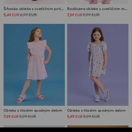
Šifonska obleka s cvetličnim potiskom in volančki
Razširjena obleka s cvetličnim motivom
5
6,99
EUR
7
9,99
EUR
,
49
EUR
,
99
EUR
Obleka s tilastim spodnjim delom
Obleka s tilastim spodnjim delom
7
9,99
EUR
5
9,99
EUR
,
99
EUR
,
99
EUR