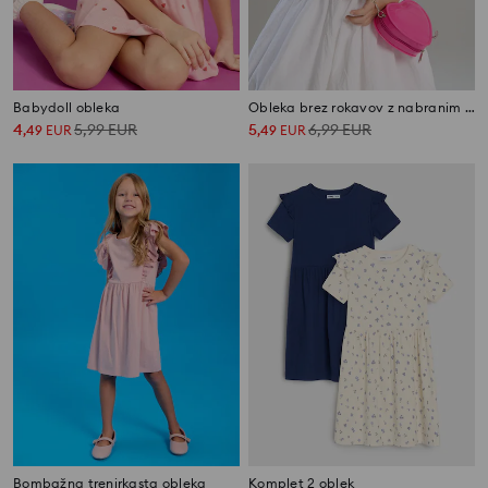
Babydoll obleka
Obleka brez rokavov z nabranim spodnjim robom
4
5,99
EUR
5
6,99
EUR
,
49
EUR
,
49
EUR
Bombažna trenirkasta obleka
Komplet 2 oblek