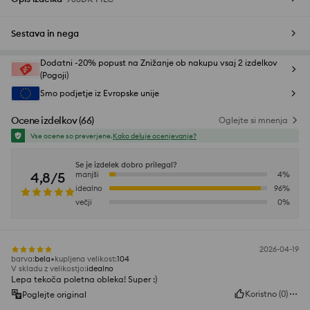
Sestava in nega
Dodatni -20% popust na Znižanje ob nakupu vsaj 2 izdelkov
(Pogoji)
Smo podjetje iz Evropske unije
Ocene izdelkov
(
66
)
Oglejte si mnenja
Vse ocene so preverjene.
Kako deluje ocenjevanje?
Se je izdelek dobro prilegal?
4,8/5
manjši
4
%
idealno
96
%
večji
0
%
2026-04-19
barva
:
bela
kupljena velikost
:
104
V skladu z velikostjo
:
idealno
Lepa tekoča poletna obleka! Super :)
Koristno
(
0
)
Poglejte original