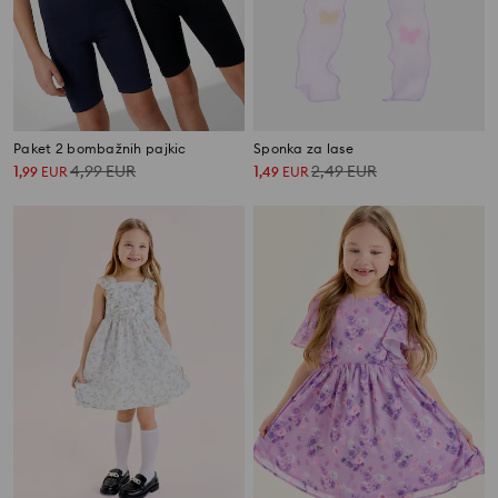
Paket 2 bombažnih pajkic
Sponka za lase
1
4,99
EUR
1
2,49
EUR
,
99
EUR
,
49
EUR