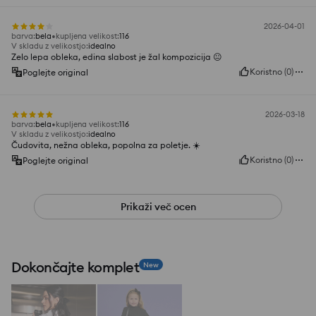
2026-04-01
barva
:
bela
kupljena velikost
:
116
V skladu z velikostjo
:
idealno
Zelo lepa obleka, edina slabost je žal kompozicija 😐
Koristno
(
0
)
Poglejte original
2026-03-18
barva
:
bela
kupljena velikost
:
116
V skladu z velikostjo
:
idealno
Čudovita, nežna obleka, popolna za poletje. ☀️
Koristno
(
0
)
Poglejte original
Prikaži več ocen
Dokončajte komplet
New