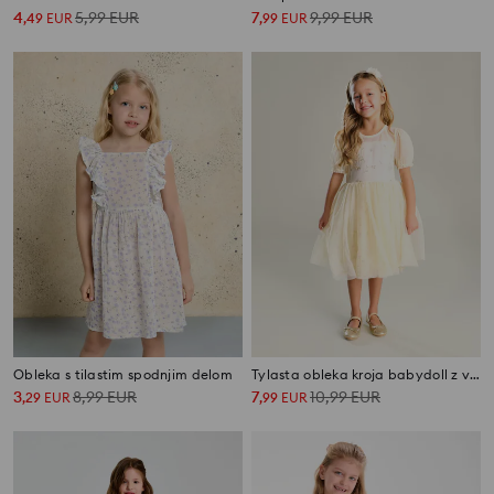
4
5,99
EUR
7
9,99
EUR
,
49
EUR
,
99
EUR
Obleka s tilastim spodnjim delom
Tylasta obleka kroja babydoll z vezenim vzorcem
3
8,99
EUR
7
10,99
EUR
,
29
EUR
,
99
EUR