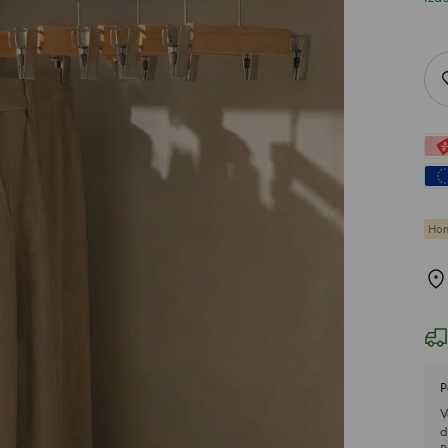
Hom
P
V
d