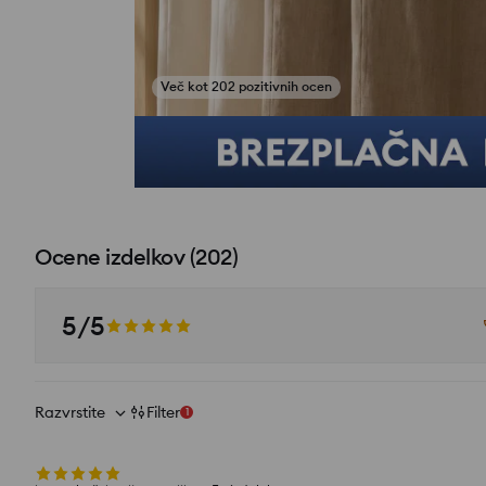
Več kot 202 pozitivnih ocen
Poglej fotografije iz ocen
Ocene izdelkov
(
202
)
5/5
Razvrstite
Filter
1