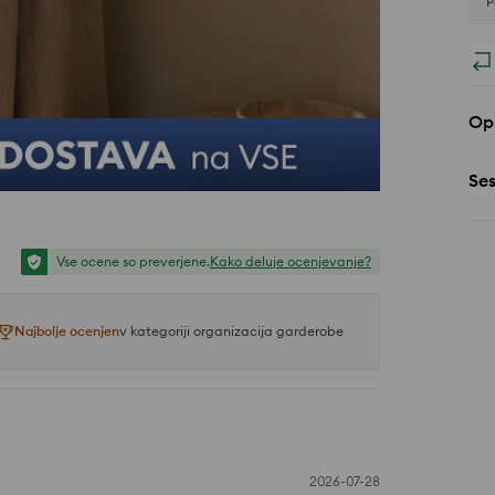
P
Opi
Se
Vse ocene so preverjene.
Kako deluje ocenjevanje?
Najbolje ocenjen
v kategoriji organizacija garderobe
2026-07-28