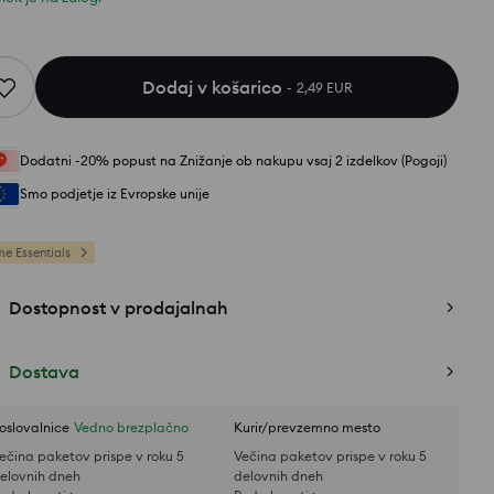
Dodaj v košarico
2,49 EUR
Dodatni -20% popust na Znižanje ob nakupu vsaj 2 izdelkov (Pogoji)
Smo podjetje iz Evropske unije
e Essentials
Dostopnost v prodajalnah
Dostava
oslovalnice
Vedno brezplačno
Kurir/prevzemno mesto
ečina paketov prispe v roku 5
Večina paketov prispe v roku 5
elovnih dneh
delovnih dneh