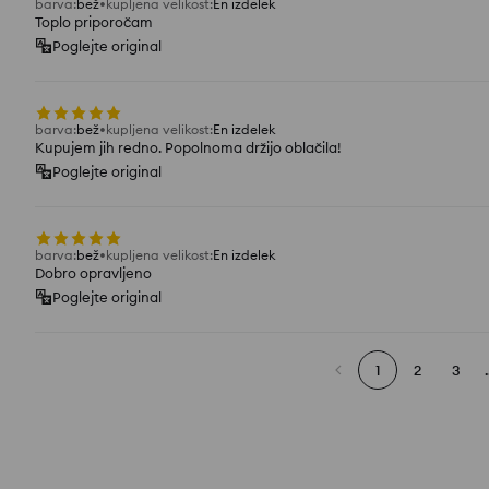
barva
:
bež
kupljena velikost
:
En izdelek
Toplo priporočam
Poglejte original
barva
:
bež
kupljena velikost
:
En izdelek
Kupujem jih redno. Popolnoma držijo oblačila!
Poglejte original
barva
:
bež
kupljena velikost
:
En izdelek
Dobro opravljeno
Poglejte original
1
2
3
.