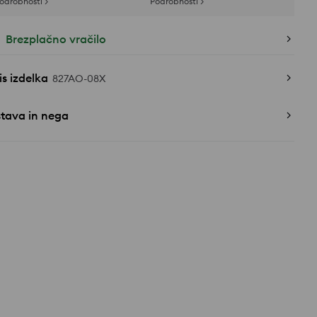
odrobnosti >
Podrobnosti >
Brezplačno vračilo
s izdelka
827AO-08X
stava in nega