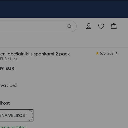
eni obešalniki s sponkami 2 pack
5/5
(
202
)
 EUR
/
1 kos
49
EUR
rva
:
bež
ikost
ENA VELIKOST
lek je na zalogi