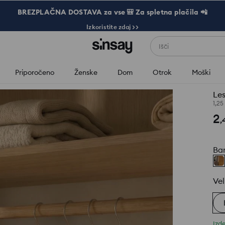
BREZPLAČNA DOSTAVA za vse 🎒 Za spletna plačila 📲
Izkoristite zdaj >>
Išči
Priporočeno
Ženske
Dom
Otrok
Moški
Les
1,25
2
,
Ba
Vel
Izde