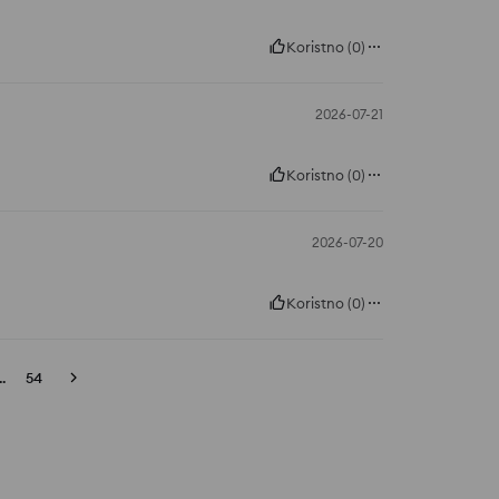
Koristno
(
0
)
2026-07-21
Koristno
(
0
)
2026-07-20
Koristno
(
0
)
..
54