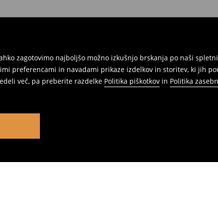
ahko zagotovimo najboljšo možno izkušnjo brskanja po naši spletni
mi preferencami in navadami prikaze izdelkov in storitev, ki jih p
vedeli več, pa preberite razdelke
Politika piškotkov
in
Politika zasebn