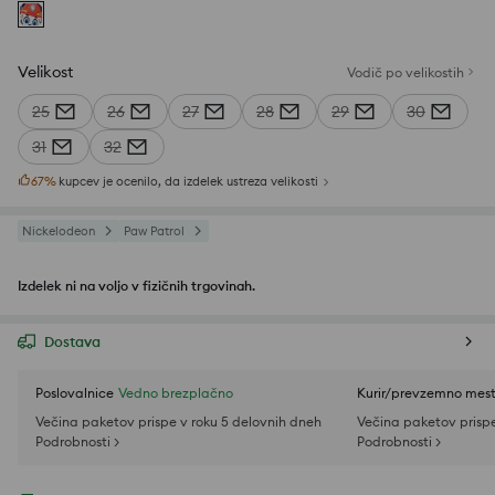
Velikost
Vodič po velikostih
25
26
27
28
29
30
31
32
67
%
kupcev je ocenilo, da izdelek ustreza velikosti
Nickelodeon
Paw Patrol
Izdelek ni na voljo v fizičnih trgovinah.
Dostava
Poslovalnice
Vedno brezplačno
Kurir/prevzemno mes
Večina paketov prispe v roku 5 delovnih dneh
Večina paketov prispe
Podrobnosti >
Podrobnosti >