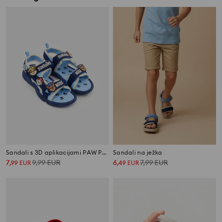
Sandali s 3D aplikacijami PAW Patrol
Sandali na ježka
7
9,99
EUR
6
7,99
EUR
,
99
EUR
,
49
EUR