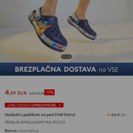
1
/
5
4
,
99
EUR
-17%
5
,
99
EUR
-20%
S KODO
OMNI20MORE
Natikači s paščkom na peti PAW Patrol
4,8/5
(
4
)
PRIHAJA KMALU
SAMO NA SPLETU
Barva
:
mornarica