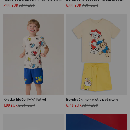
7
9,99
EUR
5
7,99
EUR
,
99
EUR
,
99
EUR
Kratke hlače PAW Patrol
Bombažni komplet s potiskom
1
2,99
EUR
5
7,99
EUR
,
99
EUR
,
49
EUR