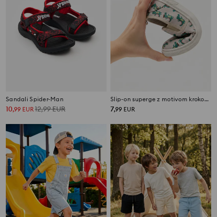
Sandali Spider-Man
Slip-on superge z motivom krokodila
10
12,99
EUR
7
,
99
EUR
,
99
EUR