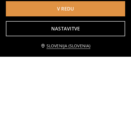
V REDU
Škornji za sneg z volneno podlogo
Sandali z LED svetlečo podplato Sonic the Hedgehog
17
10
14,99
EUR
,
99
EUR
,
99
EUR
NASTAVITVE
SLOVENIJA (SLOVENIA)
Bombažne superge z vložkom z dodatkom naravnega usnja "ZDRAVO STOPALO"
Šortke z žepi PAW Patrol
3
7,49
EUR
2
3,99
EUR
,
99
EUR
,
99
EUR