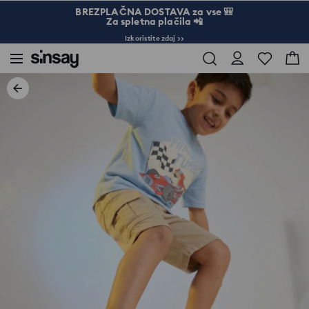
BREZPLAČNA DOSTAVA za vse 🎒
Za spletna plačila 📲
Izkoristite zdaj >>