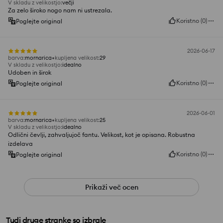
V skladu z velikostjo
:
večji
Za zelo široko nogo nam ni ustrezala.
Koristno
(
0
)
Poglejte original
2026-06-17
barva
:
mornarica
kupljena velikost
:
29
V skladu z velikostjo
:
idealno
Udoben in širok
Koristno
(
0
)
Poglejte original
2026-06-01
barva
:
mornarica
kupljena velikost
:
25
V skladu z velikostjo
:
idealno
Odlični čevlji, zahvaljujoč fantu. Velikost, kot je opisana. Robustna
izdelava
Koristno
(
0
)
Poglejte original
Prikaži več ocen
Tudi druge stranke so izbrale