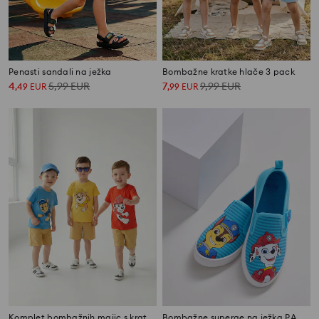
Penasti sandali na ježka
Bombažne kratke hlače 3 pack
4
5,99
EUR
7
9,99
EUR
,
49
EUR
,
99
EUR
Komplet bombažnih majic s kratkimi rokavi PAW Patrol 3 kos
Bombažne superge na ježka PAW Patrol