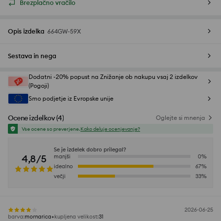
Brezplačno vračilo
Opis izdelka
664GW-59X
Sestava in nega
Dodatni -20% popust na Znižanje ob nakupu vsaj 2 izdelkov
(Pogoji)
Smo podjetje iz Evropske unije
Ocene izdelkov
(
4
)
Oglejte si mnenja
Vse ocene so preverjene.
Kako deluje ocenjevanje?
Se je izdelek dobro prilegal?
4,8/5
manjši
0
%
idealno
67
%
večji
33
%
2026-06-25
barva
:
mornarica
kupljena velikost
:
31