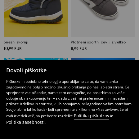
Snežni škornji
Platneni športni čevlji z velkro
10
8
,
99
EUR
,
99
EUR
Dovoli piškotke
Piškotke in podobno tehnologijo uporabljamo za to, da vam lahko
zagotovimo najboljšo možno izkušnjo brskanja po naši spletni strani. Če
sprejmete vse piškotke, nam s tem omogočite, da poskrbimo za vaše
udobje ob nakupovanju ter v skladu z vašimi preferencami in navadami
prikaze izdelkov in storitev, ki jih ponujamo, prilagodimo vašim potrebam.
Svojo izbiro lahko kadar koli spremenite s klikom na »Nastavitve«, če bi
Politika piškotkov
radi izvedeli več, pa preberite razdelke
in
Politika zasebnosti
.